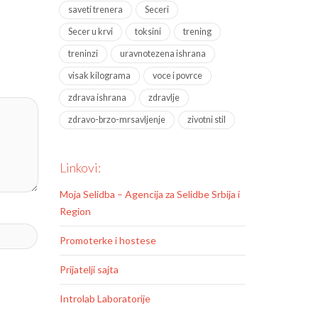
saveti trenera
Seceri
Secer u krvi
toksini
trening
treninzi
uravnotezena ishrana
visak kilograma
voce i povrce
zdrava ishrana
zdravlje
zdravo-brzo-mrsavljenje
zivotni stil
Linkovi:
Moja Selidba – Agencija za Selidbe Srbija i
Region
Promoterke i hostese
Prijatelji sajta
Introlab Laboratorije