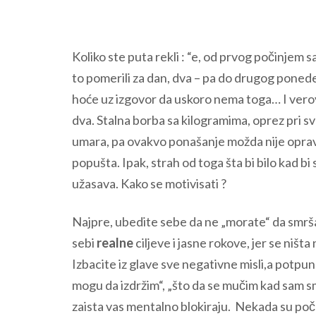
Koliko ste puta rekli : “e, od prvog počinjem s
to pomerili za dan, dva – pa do drugog ponede
hoće uz izgovor da uskoro nema toga… I verov
dva. Stalna borba sa kilogramima, oprez pri s
umara, pa ovakvo ponašanje možda nije opravda
popušta. Ipak, strah od toga šta bi bilo kad bi
užasava. Kako se motivisati ?
Najpre, ubedite sebe da ne „morate“ da smrš
sebi
realne
ciljeve i jasne rokove, jer se ništ
Izbacite iz glave sve negativne misli,a potp
mogu da izdržim“, „što da se mučim kad sam 
zaista vas mentalno blokiraju. Nekada su počet