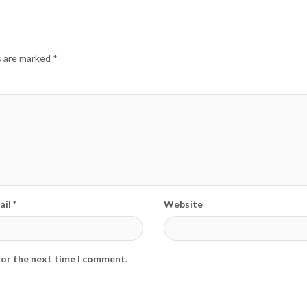
md, January 5, 2026
editormd, December 20, 2025
s are marked
*
il *
Website
for the next time I comment.