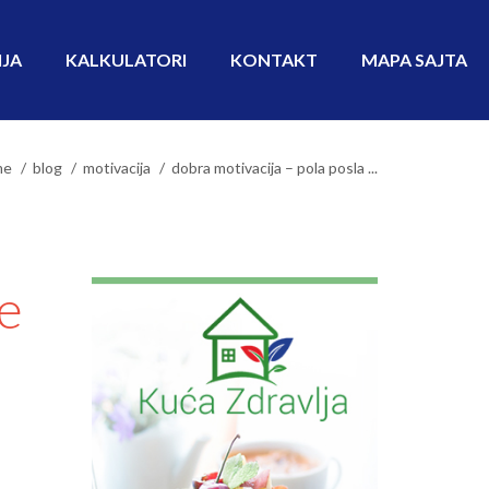
IJA
KALKULATORI
KONTAKT
MAPA SAJTA
me
blog
motivacija
dobra motivacija – pola posla ...
ne