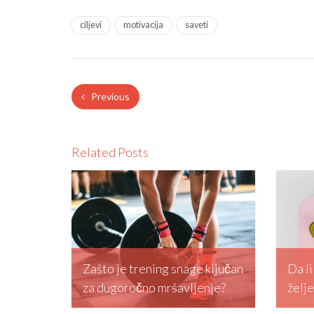
ciljevi
motivacija
saveti
Previous
Related Posts
Zašto je trening snage ključan
Da l
za dugoročno mršavljenje?
želj