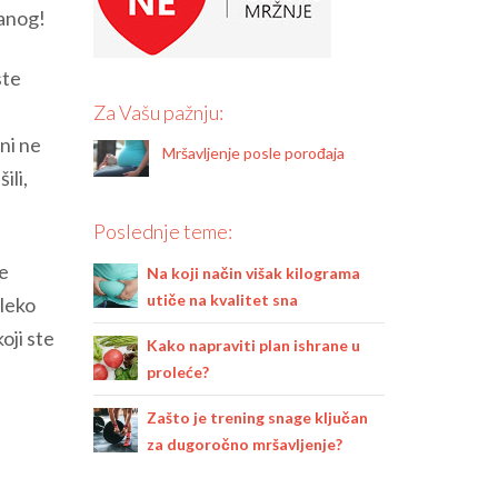
vanog!
ste
e
Za Vašu pažnju:
ni ne
Mršavljenje posle porođaja
ili,
Poslednje teme:
ze
Na koji način višak kilograma
utiče na kvalitet sna
aleko
oji ste
Kako napraviti plan ishrane u
proleće?
Zašto je trening snage ključan
za dugoročno mršavljenje?