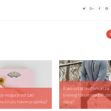
Kako ostati motivisan za
i je moguće održati
trening tokom hladnih zi
enu kilažu tokom praznika?
dana?