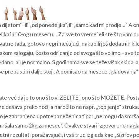
a dijetom“! ili „od ponedeljka“, ili „samo kad mi prodje…“ A o
ljka ili 10-og u mesecu… Za sve to vreme jeli ste što vam d
atno tada, gotovo neprimećujući, nakupili još dodatnih kil
vakom zalogaju, često odricanje od svega što volimo – sve t
no, ali je normalno. S godinama sve se teže višak skida, a 
 se prepustili i dalje stoji. A pomisao na mesece „gladovanja“
ate već da je to ono što vi ŽELITE i ono što MOŽETE. Post
a ne dešava preko noći, a naročito ne napr. „topljenje“ struka.
uno je zabranjena upotreba rečenica tipa: „ne mogu da smrša
smršala samo 2kg za mesec“. Ovakve stvari izgovorene nagl
ni rezultati poražavajući, i vaš trud izgleda kao „Sizifov po