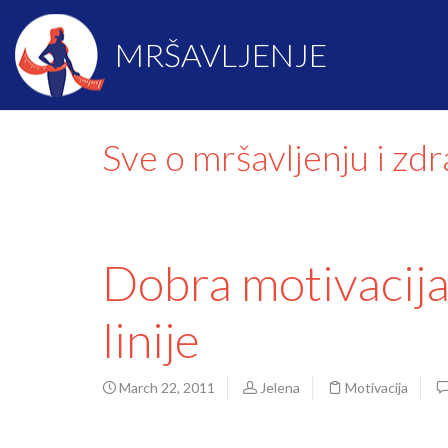
MRŠAVLJENJE
Sve o mršavljenju i zd
Dobra motivacija
linije
March 22, 2011
Jelena
Motivacija