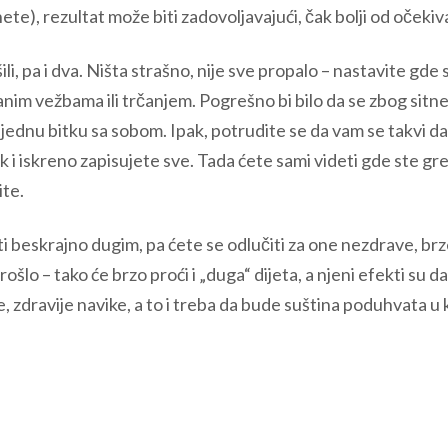
te), rezultat može biti zadovoljavajući, čak bolji od očeki
i, pa i dva. Ništa strašno, nije sve propalo – nastavite gde 
anim vežbama ili trčanjem. Pogrešno bi bilo da se zbog sitn
 jednu bitku sa sobom. Ipak, potrudite se da vam se takvi da
 i iskreno zapisujete sve. Tada ćete sami videti gde ste greš
ite.
i beskrajno dugim, pa ćete se odlučiti za one nezdrave, br
ošlo – tako će brzo proći i „duga“ dijeta, a njeni efekti su d
, zdravije navike, a to i treba da bude suština poduhvata u k