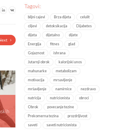
Tagovi:
biljni cajevi
Brza dijeta
celulit
ciljevi
detoksikacija
Dijabetes
dijeta
dijetalno
dijete
Next
Energija
fitnes
glad
Gojaznost
ishrana
Jutarnji obrok
kalorijski unos
mahunarke
metabolizam
motivacija
mrsavljenje
mršavljenje
namirnice
nezdravo
nutricija
nutricionista
obroci
Obrok
povecanje tezine
mskih
Prekomerna tezina
prozdrljivost
saveti
saveti nutricionista