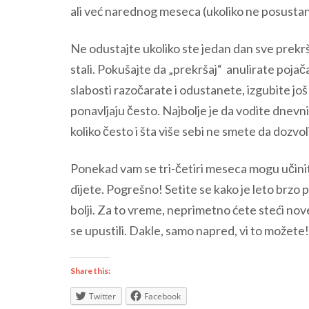
ali već narednog meseca (ukoliko ne posustane
Ne odustajte ukoliko ste jedan dan sve prekršil
stali. Pokušajte da „prekršaj“ anulirate pojač
slabosti razočarate i odustanete, izgubite još
ponavljaju često. Najbolje je da vodite dnevnik
koliko često i šta više sebi ne smete da dozvol
Ponekad vam se tri-četiri meseca mogu učinit
dijete. Pogrešno! Setite se kako je leto brzo pr
bolji. Za to vreme, neprimetno ćete steći nove
se upustili. Dakle, samo napred, vi to možete!
Share this:
Twitter
Facebook