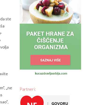
nda ste
uša
o-
o
volja
avite
m“, „ne
Partneri:
as
sao“,