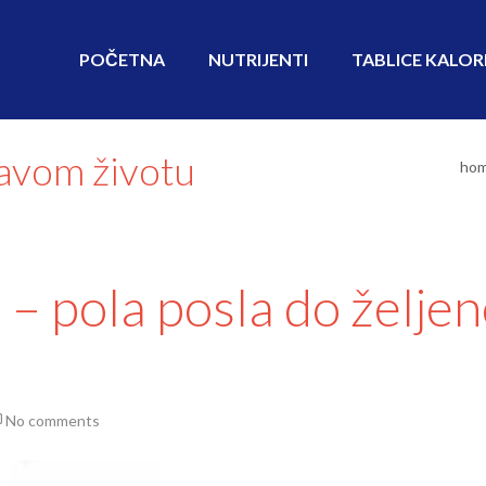
POČETNA
NUTRIJENTI
TABLICE KALOR
ravom životu
ho
 – pola posla do želje
No comments