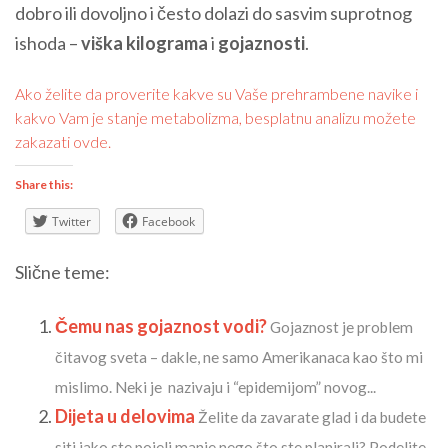
dobro ili dovoljno i često dolazi do sasvim suprotnog
ishoda –
viška kilograma
i
gojaznosti
.
Ako želite da proverite kakve su Vaše prehrambene navike i
kakvo Vam je stanje metabolizma, besplatnu analizu možete
zakazati
ovde
.
Share this:
Twitter
Facebook
Slične teme:
Čemu nas gojaznost vodi?
Gojaznost je problem
čitavog sveta – dakle, ne samo Amerikanaca kao što mi
mislimo. Neki je nazivaju i “epidemijom” novog...
Dijeta u delovima
Želite da zavarate glad i da budete
siti iako ste pojeli manje nego što ste planirali? Podelite