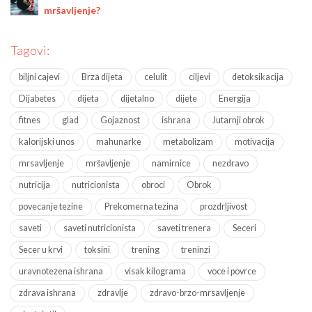
mršavljenje?
Tagovi:
biljni cajevi
Brza dijeta
celulit
ciljevi
detoksikacija
Dijabetes
dijeta
dijetalno
dijete
Energija
fitnes
glad
Gojaznost
ishrana
Jutarnji obrok
kalorijski unos
mahunarke
metabolizam
motivacija
mrsavljenje
mršavljenje
namirnice
nezdravo
nutricija
nutricionista
obroci
Obrok
povecanje tezine
Prekomerna tezina
prozdrljivost
saveti
saveti nutricionista
saveti trenera
Seceri
Secer u krvi
toksini
trening
treninzi
uravnotezena ishrana
visak kilograma
voce i povrce
zdrava ishrana
zdravlje
zdravo-brzo-mrsavljenje