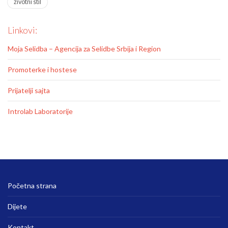
zivotni stil
Linkovi:
Moja Selidba – Agencija za Selidbe Srbija i Region
Promoterke i hostese
Prijatelji sajta
Introlab Laboratorije
Početna strana
Dijete
Kontakt