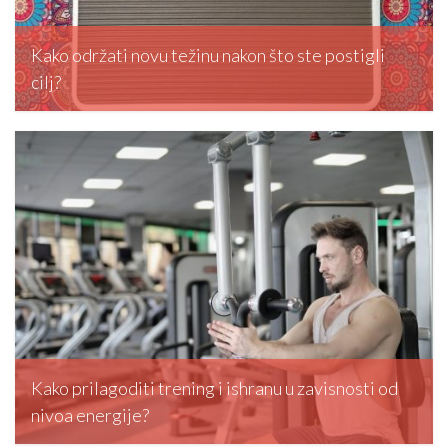
Kako održati novu težinu nakon što ste postigli
cilj?
editormd, February 5, 2026
Kako prilagoditi trening i ishranu u zavisnosti od
nivoa energije?