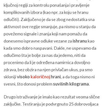
ključnoj regiji za kontrolu ponašanja i pravljenje
komplikovanih izbora (kao npr. za koju se hranu
odlučiti). Zaključeno je da se zbog nedostatka sna
aktivnost ove regije smanjuje, pa nismo u stanju da
povežemo signale i znanja koji nam pomažu da
donesemo ispravne odluke vezane za
ishranu
kao
kada smo dobro naspavani. Dakle, ne uspevamo da
odlučimo šta je bolje za nas da jedemo, niti da
procenimo da li je određena namirnica dovoljno
zdrava, bez obzira na njen privlačan ukus, pa smo
skloniji
visoko
kaloričnoj
hrani
, a da toga nismo ni
svesni, što donosi problem
suvišnih kilograma
.
Drugo istraživanje je imalo kao rezultat veoma slične
zaključke. Testiranju je podvrgnuto 25 dobrovoljaca