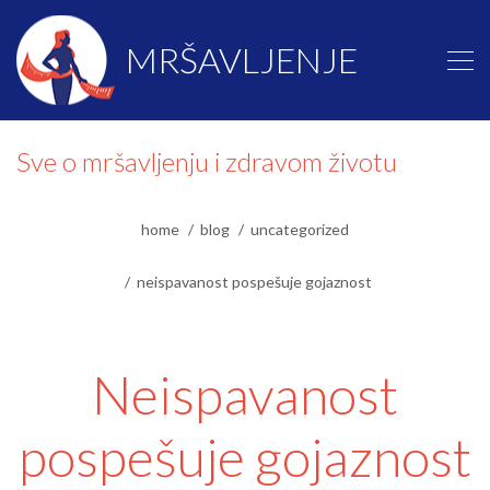
MRŠAVLJENJE
Sve o mršavljenju i zdravom životu
home
blog
uncategorized
neispavanost pospešuje gojaznost
Neispavanost
pospešuje gojaznost