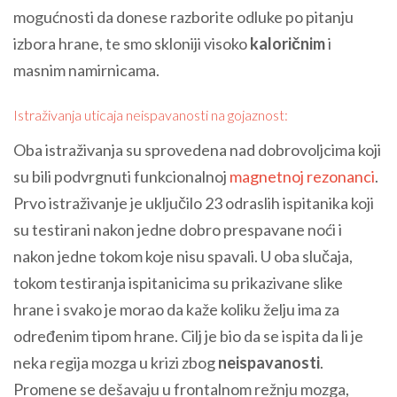
mogućnosti da donese razborite odluke po pitanju
izbora hrane, te smo skloniji visoko
kaloričnim
i
masnim namirnicama.
Istraživanja uticaja neispavanosti na gojaznost:
Oba istraživanja su sprovedena nad dobrovoljcima koji
su bili podvrgnuti funkcionalnoj
magnetnoj rezonanci
.
Prvo istraživanje je uključilo 23 odraslih ispitanika koji
su testirani nakon jedne dobro prespavane noći i
nakon jedne tokom koje nisu spavali. U oba slučaja,
tokom testiranja ispitanicima su prikazivane slike
hrane i svako je morao da kaže koliku želju ima za
određenim tipom hrane. Cilj je bio da se ispita da li je
neka regija mozga u krizi zbog
neispavanosti
.
Promene se dešavaju u frontalnom režnju mozga,