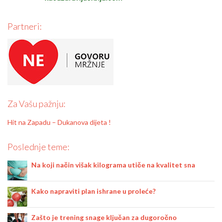
Partneri:
Za Vašu pažnju:
Hit na Zapadu – Dukanova dijeta !
Poslednje teme:
Na koji način višak kilograma utiče na kvalitet sna
Kako napraviti plan ishrane u proleće?
Zašto je trening snage ključan za dugoročno