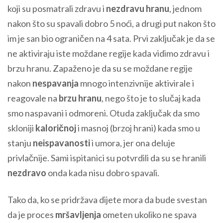
koji su posmatrali zdravu i
nezdravu hranu
, jednom
nakon što su spavali dobro 5 noći, a drugi put nakon što
im je san bio ograničen na 4 sata. Prvi zaključak je da se
ne aktiviraju iste moždane regije kada vidimo zdravu i
brzu hranu. Zapaženo je da su se moždane regije
nakon
nespavanja
mnogo intenzivnije aktivirale i
reagovale na
brzu hranu
, nego što je to slučaj kada
smo naspavani i odmoreni. Otuda zaključak da smo
skloniji
kaloričnoj
i masnoj (brzoj hrani) kada smo u
stanju
neispavanosti
i umora, jer ona deluje
privlačnije. Sami ispitanici su potvrdili da su se hranili
nezdravo
onda kada nisu dobro spavali.
Tako da, ko se pridržava dijete mora da bude svestan
da je proces
mršavljenja
ometen ukoliko ne spava