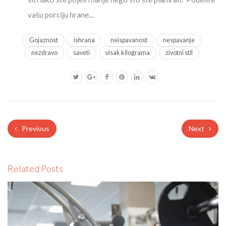
vašu porciju hrane...
Gojaznost
ishrana
neispavanost
nespavanje
nezdravo
saveti
visak kilograma
zivotni stil
Previous
Next
Related Posts