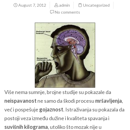
August 7, 2012
admin
Uncategorized
No comments
Više nema sumnje, brojne studije su pokazale da
neispavanost
ne samo da škodi procesu
mršavljenja
,
već i pospešuje
gojaznost
. Istraživanja su pokazala da
postoji veza između dužine i kvaliteta spavanja i
suvišnih kilograma
, utoliko što mozak nije u