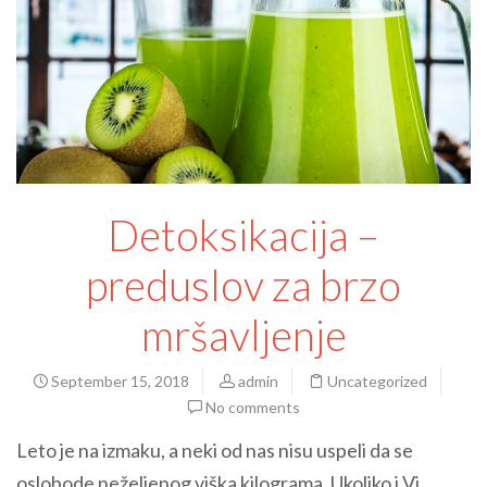
Detoksikacija –
preduslov za brzo
mršavljenje
September 15, 2018
admin
Uncategorized
No comments
Leto je na izmaku, a neki od nas nisu uspeli da se
oslobode neželjenog viška kilograma. Ukoliko i Vi