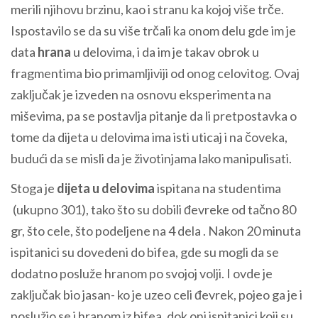
merili njihovu brzinu, kao i stranu ka kojoj više trče.
Ispostavilo se da su više trčali ka onom delu gde im je
data
hrana
u delovima, i da im je takav obrok u
fragmentima bio primamljiviji od onog celovitog. Ovaj
zaključak je izveden na osnovu eksperimenta na
miševima, pa se postavlja pitanje da li pretpostavka o
tome da dijeta u delovima ima isti uticaj i na čoveka,
budući da se misli da je životinjama lako manipulisati.
Stoga je
dijeta u delovima
ispitana na studentima
(ukupno 301), tako što su dobili đevreke od tačno 80
gr, što cele, što podeljene na 4 dela . Nakon 20 minuta
ispitanici su dovedeni do bifea, gde su mogli da se
dodatno posluže hranom po svojoj volji. I ovde je
zaključak bio jasan- ko je uzeo celi đevrek, pojeo ga je i
poslužio se i hranom iz bifea, dok oni ispitanici koji su