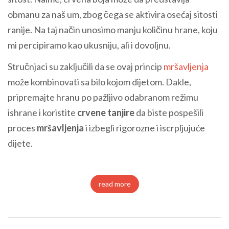
obmanu za naš um, zbog čega se aktivira osećaj sitosti
ranije. Na taj način unosimo manju količinu hrane, koju
mi percipiramo kao ukusniju, ali i dovoljnu.
Stručnjaci su zaključili da se ovaj princip
mršavljenja
može kombinovati sa bilo kojom dijetom. Dakle,
pripremajte hranu po pažljivo odabranom režimu
ishrane i koristite
crvene tanjire
da biste pospešili
proces
mršavljenja
i izbegli rigorozne i iscrpljujuće
dijete.
read more