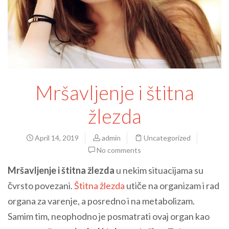
Mršavljenje i štitna
žlezda
April 14, 2019
admin
Uncategorized
No comments
Mršavljenje i štitna žlezda
u nekim situacijama su
čvrsto povezani.
Štitna žlezda
utiče na organizam i rad
organa za varenje, a posredno i na metabolizam.
Samim tim, neophodno je posmatrati ovaj organ kao