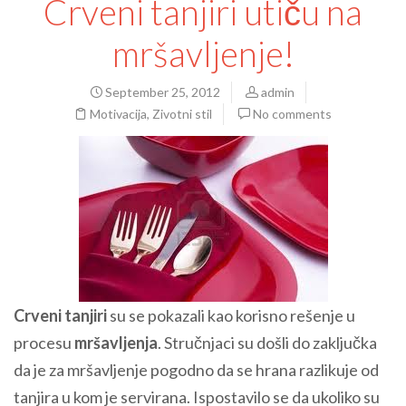
Crveni tanjiri utiču na
mršavljenje!
September 25, 2012
admin
Motivacija
,
Zivotni stil
No comments
Crveni tanjiri
su se pokazali kao korisno rešenje u
procesu
mršavljenja
. Stručnjaci su došli do zaključka
da je za mršavljenje pogodno da se hrana razlikuje od
tanjira u kom je servirana. Ispostavilo se da ukoliko su