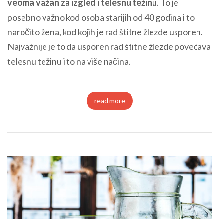
veoma važan za izgled i telesnu težinu
. To je
posebno važno kod osoba starijih od 40 godina i to
naročito žena, kod kojih je rad štitne žlezde usporen.
Najvažnije je to da usporen rad štitne žlezde povećava
telesnu težinu i to na više načina.
read more