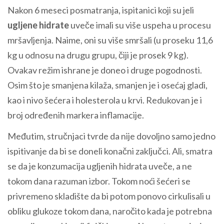
Nakon 6 meseci posmatranja, ispitanici koji su jeli
ugljene hidrate
uveče imali su više uspeha u procesu
mršavljenja. Naime, oni su više smršali (u proseku 11,6
kg u odnosu na drugu grupu, čiji je prosek 9 kg).
Ovakav režim ishrane je doneo i druge pogodnosti.
Osim što je smanjena kilaža, smanjen je i osećaj gladi,
kao i nivo šećera i holesterola u krvi. Redukovan je i
broj određenih markera inflamacije.
Međutim, stručnjaci tvrde da nije dovoljno samo jedno
ispitivanje da bi se doneli konačni zaključci. Ali, smatra
se da je konzumacija ugljenih hidrata uveče, a ne
tokom dana razuman izbor. Tokom noći šećeri se
privremeno skladište da bi potom ponovo cirkulisali u
obliku glukoze tokom dana, naročito kada je potrebna