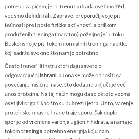
potrebu za pićem, jer u trenutku kada osetimo
žeđ
,
već smo
dehidrirali
. Zapravo, preporučljivo je piti
tečnosti pre i posle fizičke aktivnosti, a prilikom
produženih treninga (maraton) poželjno je i u toku.
Beskorisno je piti tokom normalnih treninga napitke
koji sadrže sve ono što nam je potrebno.
Često treneri ili instruktori daju savete o
odgovarajućoj
ishrani
, ali ona se može odnositi na
povećanje mišićne mase, što dodatno uključuje veći
unos proteina. Na taj način mogu da se oštete veoma
osetljivi organi kao što su bubrezi i jetra. Uz to, varenje
proteinske i masne hrane traje sporo, čak duplo
sporije od vremena varenja ugljenih hidrata, a nama je
tokom
treninga
potrebna energija koju nam