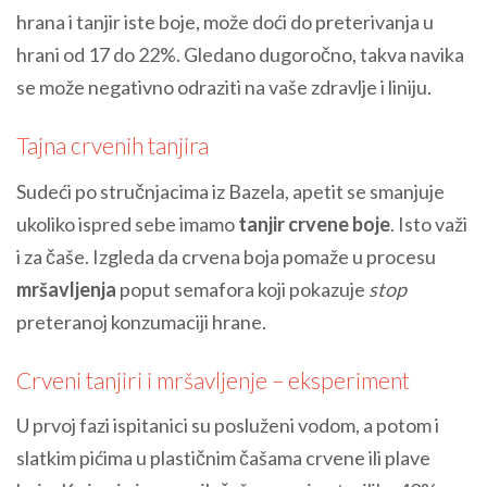
hrana i tanjir iste boje, može doći do preterivanja u
hrani od 17 do 22%. Gledano dugoročno, takva navika
se može negativno odraziti na vaše zdravlje i liniju.
Tajna crvenih tanjira
Sudeći po stručnjacima iz Bazela, apetit se smanjuje
ukoliko ispred sebe imamo
tanjir crvene boje
. Isto važi
i za čaše. Izgleda da crvena boja pomaže u procesu
mršavljenja
poput semafora koji pokazuje
stop
preteranoj konzumaciji hrane.
Crveni tanjiri i mršavljenje – eksperiment
U prvoj fazi ispitanici su posluženi vodom, a potom i
slatkim pićima u plastičnim čašama crvene ili plave