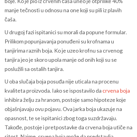
boje. Ko je pio iz crvenih čaša uneo je otprilike 40%
manje tečnosti u odnosu na one koji su pili iz plavih
čaša.
U drugoj fazi ispitanici su morali da popune formular.
Prilikom popunjavanja ponuđeni su krofnama u
tanjirima raznih boja. Ko je uzeo krofnu sa crvenog
tanjira jeo je skoro upola manje od onih koji su se
poslužili sa ostalih tanjira.
U oba slučaja boja posuđa nije uticala na procenu
kvaliteta proizvoda. Iako se ispostavilo da
crvena boja
inhibira želju za hranom, postoje samo hipoteze koje
objašnjavaju ovu pojavu. Ova jarka boja ukazuje na
opasnost, te se ispitanici zbog toga suzdržavaju.
Takođe, postoje i pretpostavke da crvena boja utiče na
sitost. Naime, crvena boja može da predstavlja