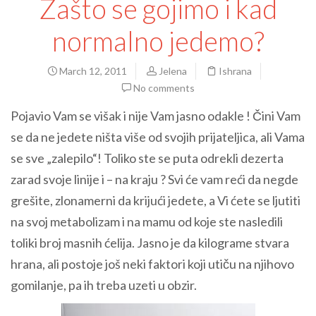
Zašto se gojimo i kad
normalno jedemo?
March 12, 2011
Jelena
Ishrana
No comments
Pojavio Vam se višak i nije Vam jasno odakle ! Čini Vam
se da ne jedete ništa više od svojih prijateljica, ali Vama
se sve „zalepilo“! Toliko ste se puta odrekli dezerta
zarad svoje linije i – na kraju ? Svi će vam reći da negde
grešite, zlonamerni da krijući jedete, a Vi ćete se ljutiti
na svoj metabolizam i na mamu od koje ste nasledili
toliki broj masnih ćelija. Jasno je da kilograme stvara
hrana, ali postoje još neki faktori koji utiču na njihovo
gomilanje, pa ih treba uzeti u obzir.