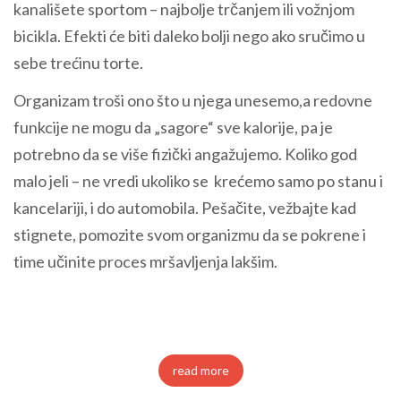
kanališete sportom – najbolje trčanjem ili vožnjom
bicikla. Efekti će biti daleko bolji nego ako sručimo u
sebe trećinu torte.
Organizam troši ono što u njega unesemo,a redovne
funkcije ne mogu da „sagore“ sve kalorije, pa je
potrebno da se više fizički angažujemo. Koliko god
malo jeli – ne vredi ukoliko se krećemo samo po stanu i
kancelariji, i do automobila. Pešačite, vežbajte kad
stignete, pomozite svom organizmu da se pokrene i
time učinite proces mršavljenja lakšim.
read more