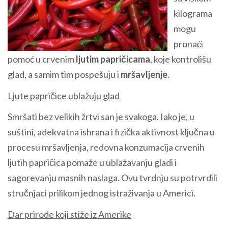
kilograma
mogu
pronaći
pomoć u crvenim
ljutim papričicama
, koje kontrolišu
glad, a samim tim pospešuju i
mršavljenje
.
Ljute papričice ublažuju glad
Smršati bez velikih žrtvi san je svakoga. Iako je, u
suštini, adekvatna ishrana i fizička aktivnost ključna u
procesu mršavljenja, redovna konzumacija crvenih
ljutih papričica pomaže u ublažavanju gladi i
sagorevanju masnih naslaga. Ovu tvrdnju su potrvrdili
stručnjaci prilikom jednog istraživanja u Americi.
Dar prirode koji stiže iz Amerike