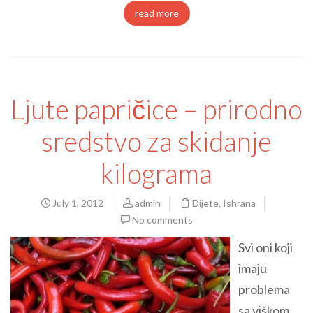
read more
Ljute papričice – prirodno
sredstvo za skidanje
kilograma
July 1, 2012
admin
Dijete
,
Ishrana
No comments
Svi oni koji
imaju
problema
sa viškom