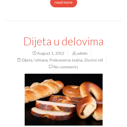
read more
Dijeta u delovima
August 1, 2012
admin
Dijete
,
Ishrana
,
Prekomerna tezina
,
Zivotni stil
No comments