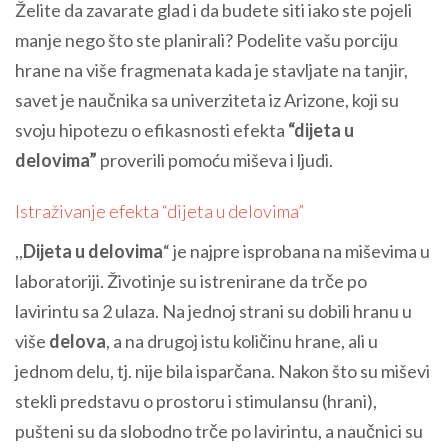
Želite da zavarate glad i da budete siti iako ste pojeli
manje nego što ste planirali? Podelite vašu porciju
hrane na više fragmenata kada je stavljate na tanjir,
savet je naučnika sa univerziteta iz Arizone, koji su
svoju hipotezu o efikasnosti efekta
“dijeta u
delovima”
proverili pomoću miševa i ljudi.
Istraživanje efekta “dijeta u delovima”
,,
Dijeta u delovima
“ je najpre isprobana na miševima u
laboratoriji. Životinje su istrenirane da trče po
lavirintu sa 2 ulaza. Na jednoj strani su dobili hranu u
više
delova
, a na drugoj istu količinu hrane, ali u
jednom delu, tj. nije bila isparčana. Nakon što su miševi
stekli predstavu o prostoru i stimulansu (hrani),
pušteni su da slobodno trče po lavirintu, a naučnici su