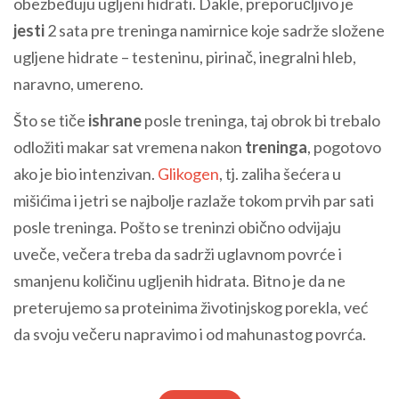
obezbeđuju ugljeni hidrati. Dakle, preporučljivo je
jesti
2 sata pre treninga namirnice koje sadrže složene
ugljene hidrate – testeninu, pirinač, inegralni hleb,
naravno, umereno.
Što se tiče
ishrane
posle treninga, taj obrok bi trebalo
odložiti makar sat vremena nakon
treninga
, pogotovo
ako je bio intenzivan.
Glikogen
, tj. zaliha šećera u
mišićima i jetri se najbolje razlaže tokom prvih par sati
posle treninga. Pošto se treninzi obično odvijaju
uveče, večera treba da sadrži uglavnom povrće i
smanjenu količinu ugljenih hidrata. Bitno je da ne
preterujemo sa proteinima životinjskog porekla, već
da svoju večeru napravimo i od mahunastog povrća.