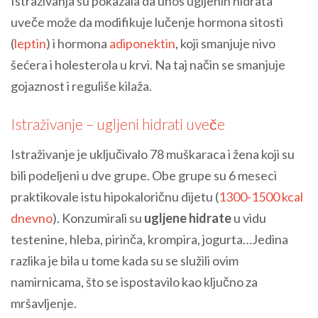
Istraživanja su pokazala da unos ugljenih hidrata
uveče može da modifikuje lučenje hormona sitosti
(
leptin
) i hormona
adiponektin
, koji smanjuje nivo
šećera i holesterola u krvi. Na taj način se smanjuje
gojaznost i reguliše kilaža.
Istraživanje – ugljeni hidrati uveče
Istraživanje je uključivalo 78 muškaraca i žena koji su
bili podeljeni u dve grupe. Obe grupe su 6 meseci
praktikovale istu hipokaloričnu dijetu (
1300-1500 kcal
dnevno
). Konzumirali su
ugljene hidrate
u vidu
testenine, hleba, pirinča, krompira, jogurta…Jedina
razlika je bila u tome kada su se služili ovim
namirnicama, što se ispostavilo kao ključno za
mršavljenje.