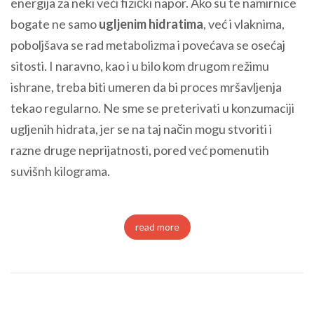
energija za neki veći fizički napor. Ako su te namirnice
bogate ne samo
ugljenim hidratima
, već i vlaknima,
poboljšava se rad metabolizma i povećava se osećaj
sitosti. I naravno, kao i u bilo kom drugom režimu
ishrane, treba biti umeren da bi proces mršavljenja
tekao regularno. Ne sme se preterivati u konzumaciji
ugljenih hidrata, jer se na taj način mogu stvoriti i
razne druge neprijatnosti, pored već pomenutih
suvišnh kilograma.
read more