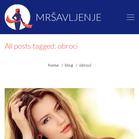
MRŠAVLJENJE
All posts tagged: obroci
home
blog
obroci