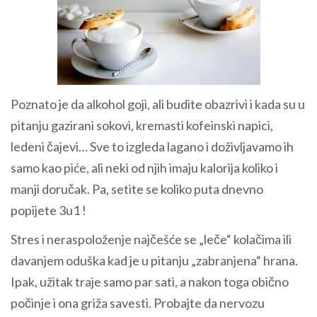
Poznato je da alkohol goji, ali budite obazrivi i kada su u
pitanju gazirani sokovi, kremasti kofeinski napici,
ledeni čajevi… Sve to izgleda lagano i doživljavamo ih
samo kao piće, ali neki od njih imaju kalorija koliko i
manji doručak. Pa, setite se koliko puta dnevno
popijete 3u1 !
Stres i neraspoloženje najčešće se „leče“ kolačima ili
davanjem oduška kad je u pitanju „zabranjena“ hrana.
Ipak, užitak traje samo par sati, a nakon toga obično
počinje i ona griža savesti. Probajte da nervozu