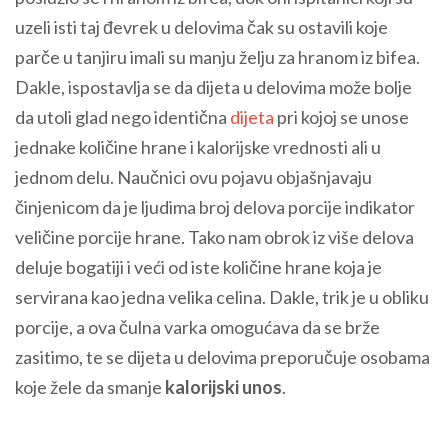
uzeli isti taj đevrek u delovima čak su ostavili koje
parče u tanjiru imali su manju želju za hranom iz bifea.
Dakle, ispostavlja se da dijeta u delovima može bolje
da utoli glad nego identična
dijeta
pri kojoj se unose
jednake količine hrane i kalorijske vrednosti ali u
jednom delu. Naučnici ovu pojavu objašnjavaju
činjenicom da je ljudima broj delova porcije indikator
veličine porcije hrane. Tako nam obrok iz više delova
deluje bogatiji i veći od iste količine hrane koja je
servirana kao jedna velika celina. Dakle, trik je u obliku
porcije, a ova čulna varka omogućava da se brže
zasitimo, te se dijeta u delovima preporučuje osobama
koje žele da smanje
kalorijski unos
.