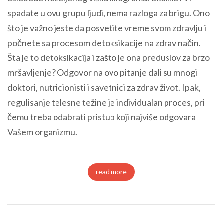
spadate u ovu grupu ljudi, nema razloga za brigu. Ono
što je važno jeste da posvetite vreme svom zdravlju i
počnete sa procesom detoksikacije na zdrav način.
Šta je to detoksikacija i zašto je ona preduslov za brzo
mršavljenje? Odgovor na ovo pitanje dali su mnogi
doktori, nutricionisti i savetnici za zdrav život. Ipak,
regulisanje telesne težine je individualan proces, pri
čemu treba odabrati pristup koji najviše odgovara
Vašem organizmu.
read more