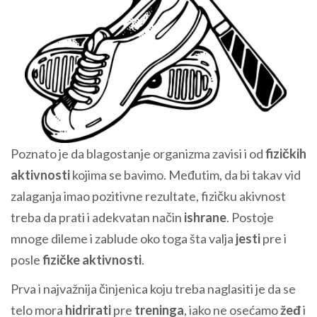
Poznato je da blagostanje organizma zavisi i od
fizičkih
aktivnosti
kojima se bavimo. Međutim, da bi takav vid
zalaganja imao pozitivne rezultate, fizičku akivnost
treba da prati i adekvatan način
ishrane
. Postoje
mnoge dileme i zablude oko toga šta valja
jesti
pre i
posle
fizičke aktivnosti
.
Prva i najvažnija činjenica koju treba naglasiti je da se
telo mora
hidrirati
pre
treninga
, iako ne osećamo
žeđ
i