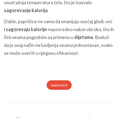
unutrašnja temperatura tela, što je izazvalo
sagorevanje kalorija
.
Dakle, papričice ne samo da smanjuju osećaj gladi, već
i sagorevaju kalorije
neposredno nakon obroka, što ih
čini veoma pogodnim za primenu u
dijetama
. Budući
da je ovaj način mršavljenja veoma jednostavan, svako
se može uveriti u njegovu efikasnost.
read more