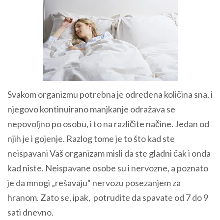
Svakom organizmu potrebna je određena količina sna, i
njegovo kontinuirano manjkanje odražava se
nepovoljno po osobu, i to na različite načine. Jedan od
njih je i gojenje. Razlog tome je to što kad ste
neispavani Vaš organizam misli da ste gladni čak i onda
kad niste. Neispavane osobe su i nervozne, a poznato
je da mnogi „rešavaju“ nervozu posezanjem za
hranom. Zato se, ipak, potrudite da spavate od 7 do 9
sati dnevno.