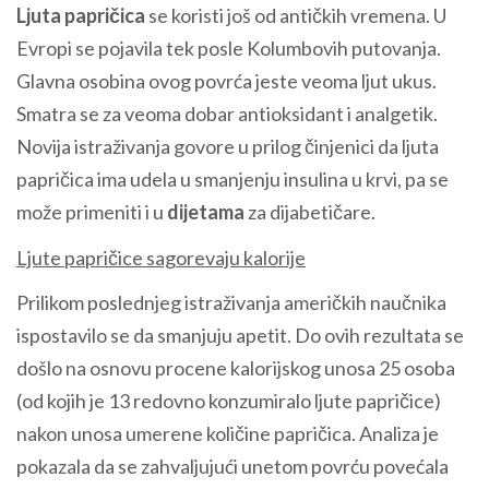
Ljuta papričica
se koristi još od antičkih vremena. U
Evropi se pojavila tek posle Kolumbovih putovanja.
Glavna osobina ovog povrća jeste veoma ljut ukus.
Smatra se za veoma dobar antioksidant i analgetik.
Novija istraživanja govore u prilog činjenici da ljuta
papričica ima udela u smanjenju insulina u krvi, pa se
može primeniti i u
dijetama
za dijabetičare.
Ljute papričice sagorevaju kalorije
Prilikom poslednjeg istraživanja američkih naučnika
ispostavilo se da smanjuju apetit. Do ovih rezultata se
došlo na osnovu procene kalorijskog unosa 25 osoba
(od kojih je 13 redovno konzumiralo ljute papričice)
nakon unosa umerene količine papričica. Analiza je
pokazala da se zahvaljujući unetom povrću povećala