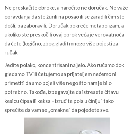
Ne preskačite obroke, a naročito ne doručak. Ne važe
opravdanja da ste žurili na posao ili se zaradili čim ste
došli, pa zaboravili. Doručak pokreće metabolizam, a
ukoliko ste preskočili ovaj obrok veća je verovatnoća
da ćete (logično, zbog gladi) mnogo više pojesti za
ručak
Jedite polako, koncentrisani na jelo. Ako ručamo dok
gledamo TV ili četujemo sa prijateljem nećemo ni
primetiti da smo pojeli više nego što nam je bilo
potrebno. Takođe, izbegavajte da istresete čitavu
kesicu čipsa ili keksa – izručite pola u činiju i tako
sprečite da vam se „omakne“ da pojedete sve.