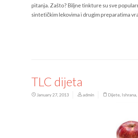
pitanja. Zašto? Biljne tinkture su sve popul
sintetičkim lekovima i drugim preparatima vr
TLC dijeta
January 27, 2013
admin
Dijete
,
Ishrana
,