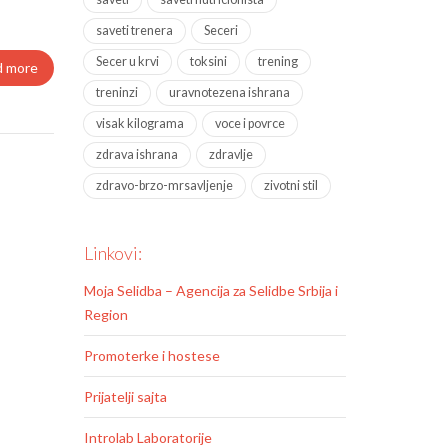
saveti trenera
Seceri
Secer u krvi
toksini
trening
d more
treninzi
uravnotezena ishrana
visak kilograma
voce i povrce
zdrava ishrana
zdravlje
zdravo-brzo-mrsavljenje
zivotni stil
Linkovi:
Moja Selidba – Agencija za Selidbe Srbija i
Region
Promoterke i hostese
Prijatelji sajta
Introlab Laboratorije