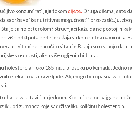
ručljivo konzumirati
jaja
tokom
dijete.
Druga dilema jeste da 
 da sadrže velike nutritivne mogućnosti i brzo zasićuju, zbo
šta je sa holesterolom? Stručnjaci kažu da ne postoji nika
 ne više od 4 puta nedeljno.
Jaja
su kompletna namirnica. S
nerale i vitamine, naročito vitamin B. Jaja su u stanju da pr
ijske vrednosti, ali sa više ugljenih hidrata.
inu holesterola – oko 185 mg u proseku po komadu. Jedno n
nih efekata na zdrave ljude. Ali, mogu biti opasna za osobe
sti.
treba se zaustaviti na jednom. Kod pripreme kajgane može
azliku od žumanca koje sadrži veliku količinu holesterola.