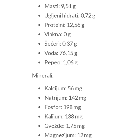
Masti: 9,51 g
Ugljeni hidrati: 0,72 g
Proteini: 12,56 g
Vlakna: 0 g
Šećeri: 0,37 g
Voda: 76,15 g
Pepeo: 1,06 g
Minerali:
Kalcijum: 56 mg
Natrijum: 142 mg
Fosfor: 198 mg
Kalijum: 138 mg
Gvožđe: 1,75 mg
Magnezijum: 12 mg