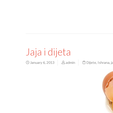
Jaja i dijeta
January 6, 2013
admin
Dijete
,
Ishrana
,
j