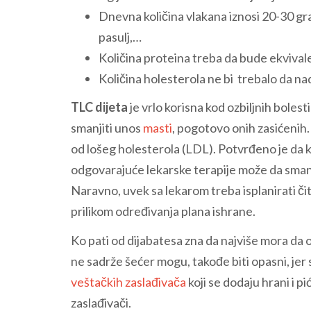
Dnevna količina vlakana iznosi 20-30 gra
pasulj,…
Količina proteina treba da bude ekvival
Količina holesterola ne bi trebalo da n
TLC dijeta
je vrlo korisna kod ozbiljnih bolest
smanjiti unos
masti
, pogotovo onih zasićenih.
od lošeg holesterola (LDL). Potvrđeno je da ko
odgovarajuće lekarske terapije može da smanji 
Naravno, uvek sa lekarom treba isplanirati čit
prilikom određivanja plana ishrane.
Ko pati od dijabatesa zna da najviše mora da 
ne sadrže šećer mogu, takođe biti opasni, jer 
veštačkih zaslađivača
koji se dodaju hrani i pi
zaslađivači.