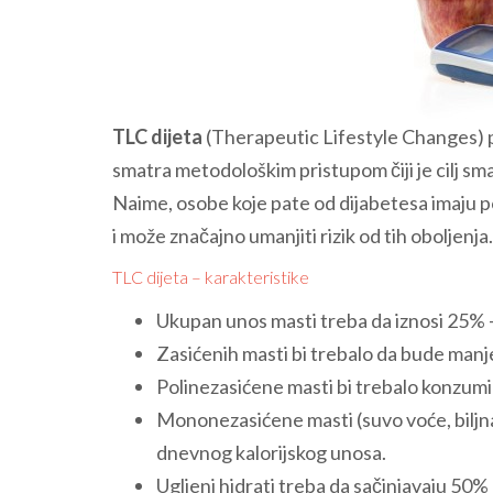
TLC dijeta
(Therapeutic Lifestyle Changes) pr
smatra metodološkim pristupom čiji je cilj sm
Naime, osobe koje pate od dijabetesa imaju 
i može značajno umanjiti rizik od tih oboljenja.
TLC dijeta – karakteristike
Ukupan unos masti treba da iznosi 25% 
Zasićenih masti bi trebalo da bude man
Polinezasićene masti bi trebalo konzumi
Mononezasićene masti (suvo voće, biljna
dnevnog kalorijskog unosa.
Ugljeni hidrati treba da sačinjavaju 50