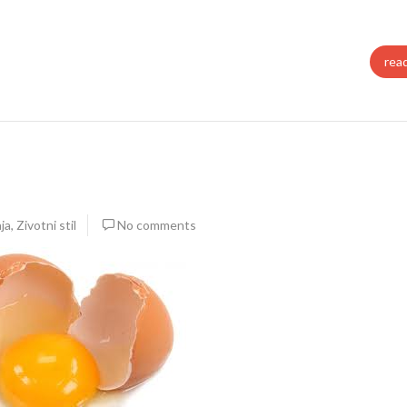
rea
aja
,
Zivotni stil
No comments