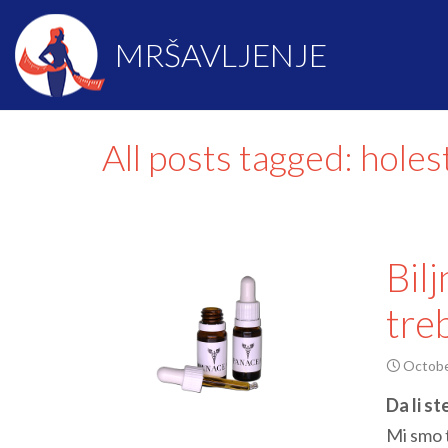
MRŠAVLJENJE
All posts tagged: holes
Bilj
tre
Octobe
Da li st
Mi smo 