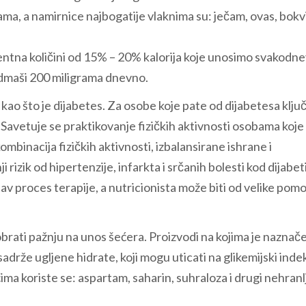
ma, a namirnice najbogatije vlaknima su: ječam, ovas, bokv
entna količini od 15% – 20% kalorija koje unosimo svakodn
admaši 200 miligrama dnevno.
i kao što je dijabetes. Za osobe koje pate od dijabetesa klju
 Savetuje se praktikovanje fizičkih aktivnosti osobama koje
mbinacija fizičkih aktivnosti, izbalansirane ishrane i
rizik od hipertenzije, infarkta i srčanih bolesti kod dijabet
av proces terapije, a nutricionista može biti od velike pomo
obrati pažnju na unos šećera. Proizvodi na kojima je naznač
sadrže ugljene hidrate, koji mogu uticati na glikemijski inde
ćima koriste se: aspartam, saharin, suhraloza i drugi nehranlj