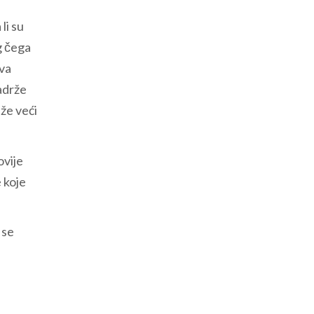
li su
g čega
kva
adrže
uže veći
ovije
 koje
 se