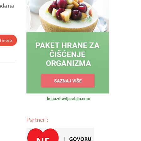
ada na
d more
Partneri: