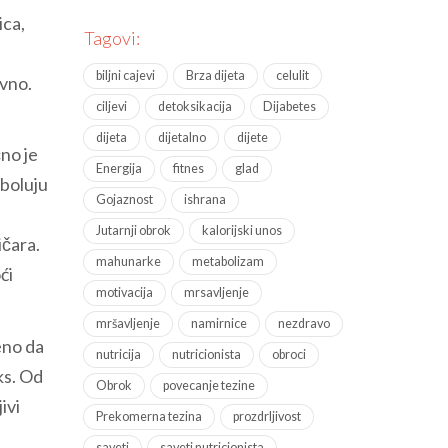
ica,
Tagovi:
biljni cajevi
Brza dijeta
celulit
evno.
ciljevi
detoksikacija
Dijabetes
dijeta
dijetalno
dijete
čno je
Energija
fitnes
glad
 boluju
Gojaznost
ishrana
Jutarnji obrok
kalorijski unos
ičara.
mahunarke
metabolizam
ći
motivacija
mrsavljenje
mršavljenje
namirnice
nezdravo
eno da
nutricija
nutricionista
obroci
ks. Od
Obrok
povecanje tezine
ivi
Prekomerna tezina
prozdrljivost
saveti
saveti nutricionista