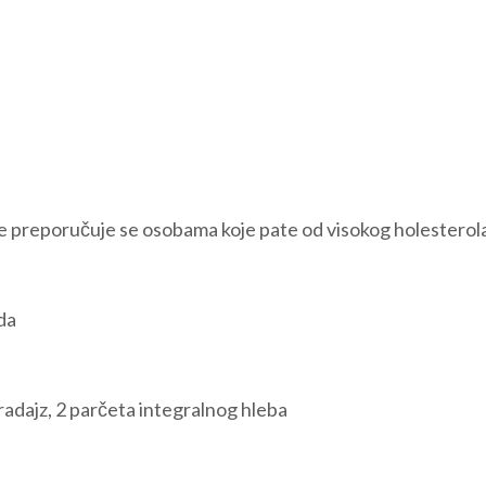
 ne preporučuje se osobama koje pate od visokog holesterol
da
radajz, 2 parčeta integralnog hleba