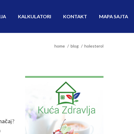
IJA
KALKULATORI
KONTAKT
MAPA SAJTA
home
blog
holesterol
 znača
j?
a