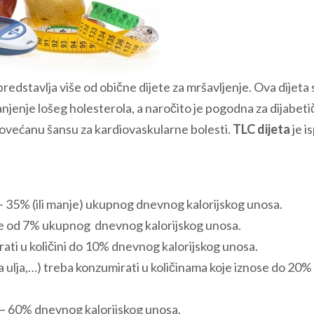
edstavlja više od obične dijete za mršavljenje. Ova dijeta 
anjenje lošeg holesterola, a naročito je pogodna za dijabeti
povećanu šansu za kardiovaskularne bolesti.
TLC dijeta
je i
– 35% (ili manje) ukupnog dnevnog kalorijskog unosa.
je od 7% ukupnog dnevnog kalorijskog unosa.
rati u količini do 10% dnevnog kalorijskog unosa.
 ulja,…) treba konzumirati u količinama koje iznose do 20%
% – 60% dnevnog kalorijskog unosa.