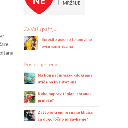
Za Vašu pažnju:
se
Sprečite gojenje tokom zime
čare.
ovim namirnicama
spitana
Poslednje teme:
Na koji način višak kilograma
utiče na kvalitet sna
Kako napraviti plan ishrane u
proleće?
Zašto je trening snage ključan
za dugoročno mršavljenje?