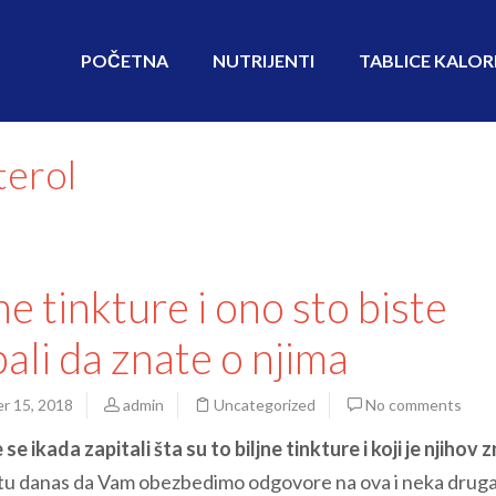
POČETNA
NUTRIJENTI
TABLICE KALOR
terol
ne tinkture i ono sto biste
bali da znate o njima
r 15, 2018
admin
Uncategorized
No comments
e se ikada zapitali šta su to biljne tinkture i koji je njihov
tu danas da Vam obezbedimo odgovore na ova i neka drug