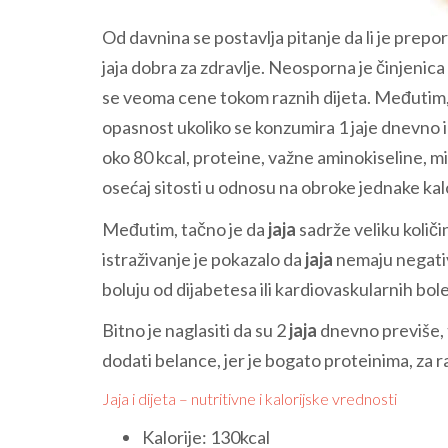
Od davnina se postavlja pitanje da li je prepo
jaja dobra za zdravlje. Neosporna je činjenica
se veoma cene tokom raznih dijeta. Međutim, 
opasnost ukoliko se konzumira 1 jaje dnevno i
oko 80 kcal, proteine, važne aminokiseline, mi
osećaj sitosti u odnosu na obroke jednake kalor
Međutim, tačno je da
jaja
sadrže veliku količ
istraživanje je pokazalo da
jaja
nemaju negativ
boluju od dijabetesa ili kardiovaskularnih bole
Bitno je naglasiti da su 2
jaja
dnevno previše, 
dodati belance, jer je bogato proteinima, za r
Jaja i dijeta – nutritivne i kalorijske vrednosti
Kalorije: 130kcal