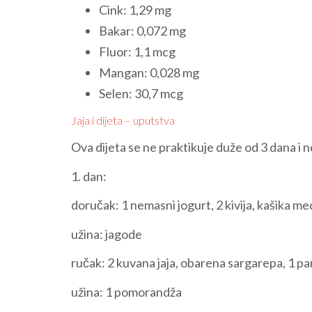
Cink: 1,29 mg
Bakar: 0,072 mg
Fluor: 1,1 mcg
Mangan: 0,028 mg
Selen: 30,7 mcg
Jaja i dijeta – uputstva
Ova dijeta se ne praktikuje duže od 3 dana i
1. dan:
doručak: 1 nemasni jogurt, 2 kivija, kašika me
užina: jagode
ručak: 2 kuvana jaja, obarena sargarepa, 1 pa
užina: 1 pomorandža