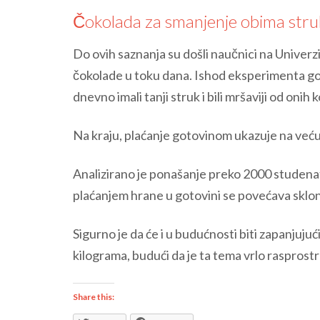
Čokolada za smanjenje obima struk
Do ovih saznanja su došli naučnici na Univerzi
čokolade u toku dana. Ishod eksperimenta govo
dnevno imali tanji struk i bili mršaviji od oni
Na kraju, plaćanje gotovinom ukazuje na veću
Analizirano je ponašanje preko 2000 studenat
plaćanjem hrane u gotovini se povećava sklo
Sigurno je da će i u budućnosti biti zapanjujuć
kilograma, budući da je ta tema vrlo rasprostr
Share this: