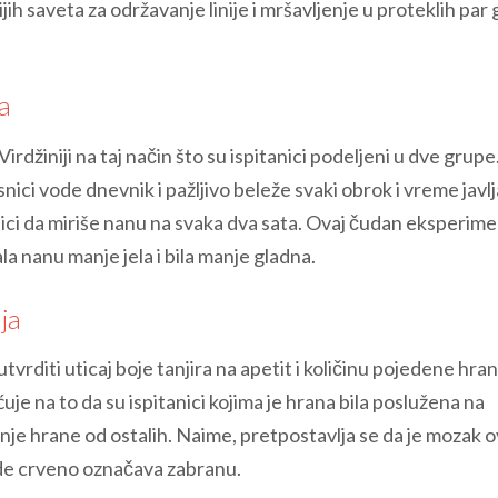
ijih saveta za održavanje linije i mršavljenje u proteklih par
a
rdžiniji na taj način što su ispitanici podeljeni u dve grupe
nici vode dnevnik i pažljivo beleže svaki obrok i vreme javl
lici da miriše nanu na svaka dva sata. Ovaj čudan eksperime
a nanu manje jela i bila manje gladna.
ja
o utvrditi uticaj boje tanjira na apetit i količinu pojedene hra
je na to da su ispitanici kojima je hrana bila poslužena na
nje hrane od ostalih. Naime, pretpostavlja se da je mozak 
de crveno označava zabranu.