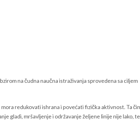
obzirom na čudna naučna istraživanja sprovedena sa ciljem
a mora redukovati ishrana i povećati fizička aktivnost. Ta či
 gladi, mršavljenje i održavanje željene linije nije lako, te