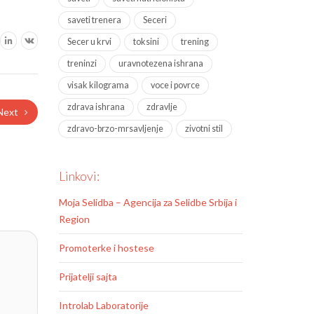
saveti trenera
Seceri
Secer u krvi
toksini
trening
treninzi
uravnotezena ishrana
visak kilograma
voce i povrce
zdrava ishrana
zdravlje
Next
zdravo-brzo-mrsavljenje
zivotni stil
Linkovi:
Moja Selidba – Agencija za Selidbe Srbija i
Region
Promoterke i hostese
Prijatelji sajta
Introlab Laboratorije