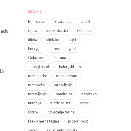
Tagovi:
biljni cajevi
Brza dijeta
celulit
lade
ciljevi
detoksikacija
Dijabetes
dijeta
dijetalno
dijete
Energija
fitnes
glad
Gojaznost
ishrana
Jutarnji obrok
kalorijski unos
da
mahunarke
metabolizam
motivacija
mrsavljenje
mršavljenje
namirnice
nezdravo
nutricija
nutricionista
obroci
Obrok
povecanje tezine
Prekomerna tezina
prozdrljivost
saveti
saveti nutricionista