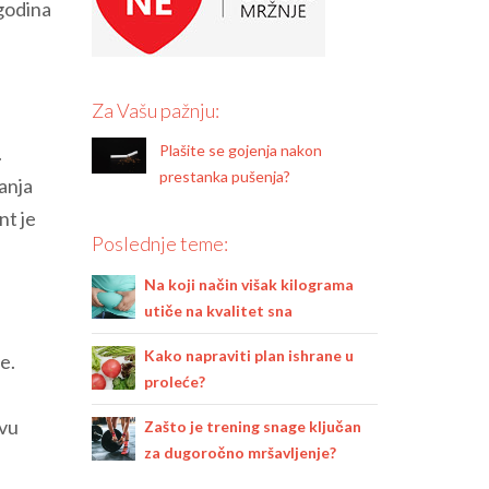
 godina
Za Vašu pažnju:
.
Plašite se gojenja nakon
prestanka pušenja?
janja
nt je
Poslednje teme:
Na koji način višak kilograma
utiče na kvalitet sna
Kako napraviti plan ishrane u
ne.
proleće?
ovu
Zašto je trening snage ključan
za dugoročno mršavljenje?