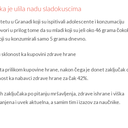
a je ulila nadu sladokuscima
tetu u Granadi koji su ispitivali adolescente i konzumaciju
ri u prilog tome da su mladi koji su jeli oko 46 grama čoko
h koji su konzumirali samo 5 grama dnevno.
 sklonost ka kupovini zdrave hrane
a prilikom kupovine hrane, nakon čega je donet zaključak 
nost ka nabavci zdrave hrane za čak 42%.
ih zaključaka po pitanju mršavljenja, zdrave ishrane i viška
anjena i uvek aktuelna, a samim tim i izazov za naučnike.