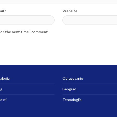
il *
Website
for the next time I comment.
alorija
Obrazovanje
og
Beograd
vosti
Tehnologija