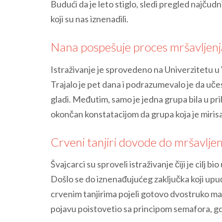
Budući da je leto stiglo, sledi pregled najčudn
koji su nas iznenadili.
Nana pospešuje proces mršavljenj
Istraživanje je sprovedeno na Univerzitetu u Vi
Trajalo je pet dana i podrazumevalo je da učes
gladi. Međutim, samo je jedna grupa bila u pri
okončan konstatacijom da grupa koja je mirisal
Crveni tanjiri dovode do mršavljen
Švajcarci su sproveli istraživanje čiji je cilj bi
Došlo se do iznenađujućeg zaključka koji upuću
crvenim tanjirima pojeli gotovo dvostruko ma
pojavu poistovetio sa principom semafora, g