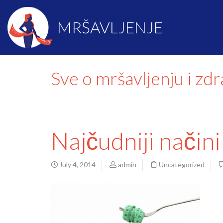
MRŠAVLJENJE
Sve o mršavljenju i zd
Najčudniji načini
July 4, 2014
admin
Uncategorized