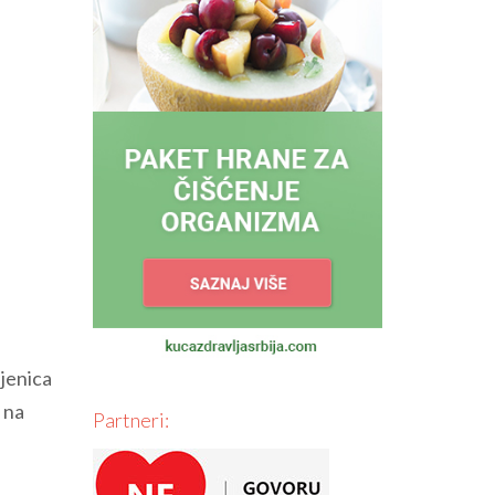
njenica
 na
Partneri: