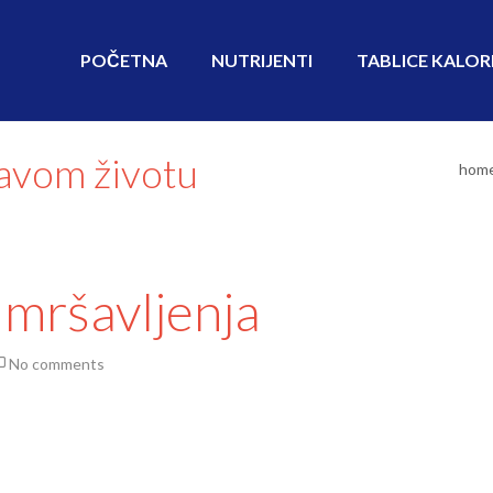
POČETNA
NUTRIJENTI
TABLICE KALOR
ravom životu
hom
 mršavljenja
No comments