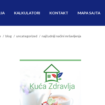
IJA
KALKULATORI
KONTAKT
MAPA SAJTA
e
blog
uncategorized
najčudniji načini mršavljenja