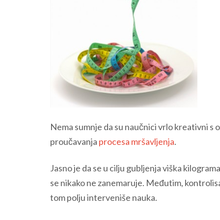
Nema sumnje da su naučnici vrlo kreativni s 
proučavanja
procesa mršavljenja
.
Jasno je da se u cilju gubljenja viška kilogram
se nikako ne zanemaruje. Međutim, kontrolisanje
tom polju interveniše nauka.