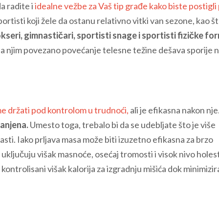
da radite i
idealne vežbe za Vaš tip građe kako biste postigli
ortisti koji žele da ostanu relativno vitki van sezone, kao š
eri, gimnastičari, sportisti snage i sportisti fizičke fo
 sa njim povezano povećanje telesne težine dešava sporije 
e držati pod kontrolom u trudnoći,
ali je efikasna nakon nje
ranjena.
Umesto toga, trebalo bi da se udebljate što je više
sti. Iako prljava masa može biti izuzetno efikasna za brzo
i uključuju višak masnoće, osećaj tromosti i visok nivo holes
ontrolisani višak kalorija za izgradnju mišića dok minimizir