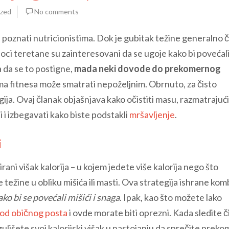
ized
No comments
poznati nutricionistima. Dok je gubitak težine generalno če
ioci teretane su zainteresovani da se ugoje kako bi povećal
na da se to postigne,
mada neki dovode do prekomernog
ljima fitnesa može smatrati nepoželjnim. Obrnuto, za čisto
gija. Ovaj članak objašnjava kako očistiti masu, razmatrajuć
i i izbegavati kako biste podstakli
mršavljenje
.
i
ani višak kalorija – u kojem jedete više kalorija nego što
težine u obliku mišića ili masti. Ova strategija ishrane kom
o bi se povećali mišići i snaga
. Ipak, kao što možete lako
kod običnog posta
i ovde morate biti oprezni. Kada sledite č
gulišete svoj kalorijski višak u nastojanju da sprečite prek