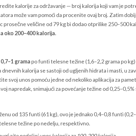
redite kalorije za održavanje — broj kalorija koji vam je pot
ulatora može vam pomoći da procenite ovaj broj. Zatim dobi
 prosečne veličine od 79 kg bi dodao otprilike 250–500 kal
a oko 200–400 kalorija.
 0,7–1 grama
po funti telesne težine (1,6–2,2 grama po kg)
 dnevnih kalorija se sastoji od ugljenih hidrata i masti, u za
atite svoj unos pomoću jedne od nekoliko aplikacija za pame
svoj napredak, snimajući za povećanje težine od 0,25–0,5%
ženu od 135 funti (61 kg), ovo je jednako 0,4–0,8 funti (0,2
 telesne težine po nedelju, respektivno.
većajte nedeljni unos kalorija za 100-200 kalorija.