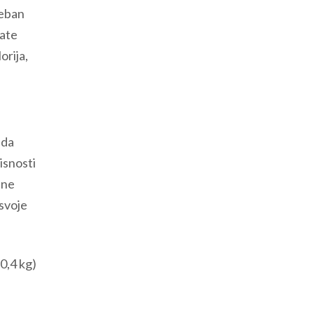
reban
jate
orija,
 da
visnosti
tne
 svoje
–0,4 kg)