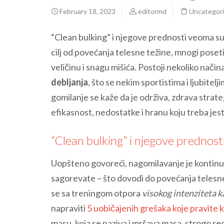
February 18, 2023
editormd
Uncategor
“Clean bulking” i njegove prednosti veoma su 
cilj od povećanja telesne težine, mnogi poset
veličinu i snagu mišića. Postoji nekoliko nači
debljanja
, što se nekim sportistima i ljubite
gomilanje se kaže da je održiva, zdrava strate
efikasnost, nedostatke i hranu koju treba jest
“Clean bulking” i njegove prednost
Uopšteno govoreći, nagomilavanje je kontinuir
sagorevate – što dovodi do povećanja telesne 
se sa treningom otpora
visokog intenziteta kak
napraviti
5 uobičajenih grešaka koje pravite 
masu, koja se naziva i mršava masa, strogo re