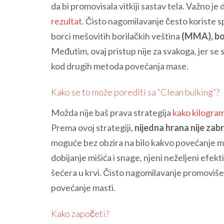
da bi promovisala vitkiji sastav tela. Važno je 
rezultat
. Čisto nagomilavanje često koriste sp
borci mešovitih borilačkih veština
(MMA), boks
Međutim, ovaj pristup nije za svakoga, jer se
kod drugih metoda povećanja mase.
Kako se to može porediti sa “Clean bulking”?
Možda nije baš prava strategija
kako kilogram
Prema ovoj strategiji,
nijedna hrana nije zab
moguće bez obzira na bilo kakvo povećanje ma
dobijanje mišića i snage, njeni neželjeni efekt
šećera u krvi. Čisto nagomilavanje promoviše k
povećanje masti.
Kako započeti?