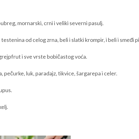
 bubreg, mornarski, crni i veliki severni pasulj.
 testenina od celog zrna, beli i slatki krompir, i beli i smeđi p
rejpfrut i sve vrste bobičastog voća.
a, pečurke, luk, paradajz, tikvice, šargarepa i celer.
kupus.
kelj.