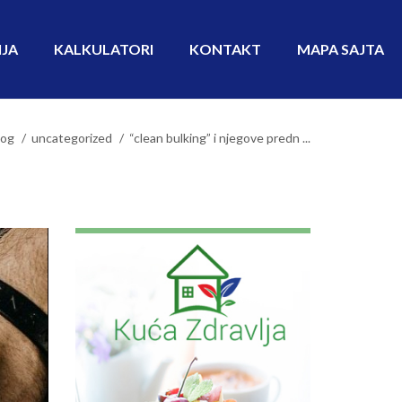
IJA
KALKULATORI
KONTAKT
MAPA SAJTA
log
uncategorized
“clean bulking” i njegove predn ...