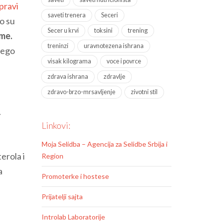
 pravi
saveti trenera
Seceri
to su
Secer u krvi
toksini
trening
rme.
treninzi
uravnotezena ishrana
nego
visak kilograma
voce i povrce
zdrava ishrana
zdravlje
zdravo-brzo-mrsavljenje
zivotni stil
.
Linkovi:
Moja Selidba – Agencija za Selidbe Srbija i
terola i
Region
a
Promoterke i hostese
Prijatelji sajta
Introlab Laboratorije