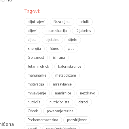
Tagovi:
biljni cajevi
Brza dijeta
celulit
ciljevi
detoksikacija
Dijabetes
dijeta
dijetalno
dijete
Energija
fitnes
glad
Gojaznost
ishrana
Jutarnji obrok
kalorijski unos
mahunarke
metabolizam
motivacija
mrsavljenje
mršavljenje
namirnice
nezdravo
nutricija
nutricionista
obroci
Obrok
povecanje tezine
Prekomerna tezina
prozdrljivost
aničena
saveti
saveti nutricionista