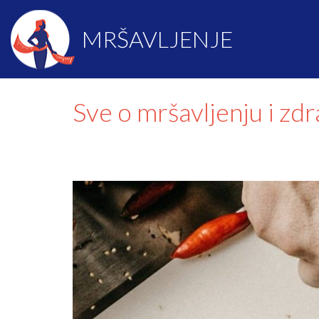
MRŠAVLJENJE
Sve o mršavljenju i zd