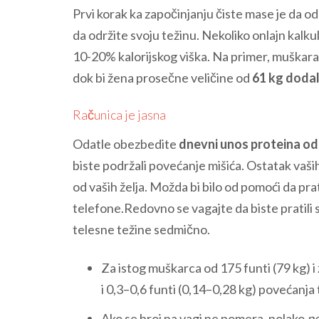
Prvi korak ka započinjanju čiste mase je da od
da održite svoju težinu. Nekoliko onlajn kalk
10-20% kalorijskog viška. Na primer, muškarac
dok bi žena prosečne veličine od
61 kg dodal
Računica je jasna
Odatle obezbedite
dnevni unos proteina od
biste podržali povećanje mišića. Ostatak vaših
od vaših želja. Možda bi bilo od pomoći da pr
telefone.Redovno se vagajte da biste pratili 
telesne težine sedmično.
Za istog muškarca od 175 funti (79 kg) i 
i 0,3–0,6 funti (0,14–0,28 kg) povećanja
Ako se broj na vagi ne pomera, polako
po