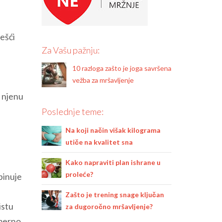
šći
Za Vašu pažnju:
i
10 razloga zašto je joga savršena
vežba za mršavljenje
i njenu
Poslednje teme:
Na koji način višak kilograma
utiče na kvalitet sna
Kako napraviti plan ishrane u
proleće?
binuje
Zašto je trening snage ključan
istu
za dugoročno mršavljenje?
omerno