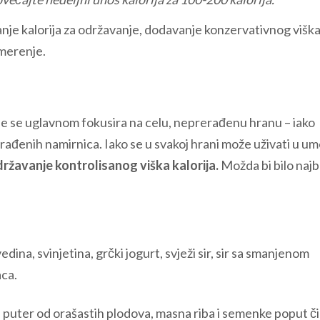
nje kalorija za održavanje, dodavanje konzervativnog višk
 merenje.
nje se uglavnom fokusira na celu, neprerađenu hranu – iako
erađenih namirnica. Iako se u svakoj hrani može uživati u u
žavanje kontrolisanog viška kalorija.
Možda bi bilo najb
ovedina, svinjetina, grčki jogurt, svježi sir, sir sa smanjenom
aca.
i, puter od orašastih plodova, masna riba i semenke poput či