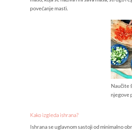
povećanje masti.
Naučite š
njegove 
Kako izgleda ishrana?
Ishrana se uglavnom sastoji od minimalno ob