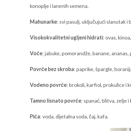
konoplje i lanenih semena.
Mahunarke
: svi pasulj, uključujući slanutak i
Visokokvalitetni ugljeni hidrati
: ovas, kinoa,
Voće
: jabuke, pomorandže, banane, ananas, g
Povrće bez skroba
: paprike, špargle, boranij
Vodeno povrće
: brokoli, karfiol, prokulice i 
Tamno lisnato povrće
: spanać, blitva, zelje i 
Pića
: voda, dijetalna soda, čaj, kafa.