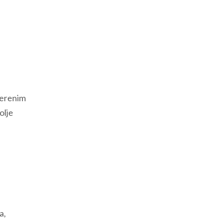
a
merenim
olje
a,