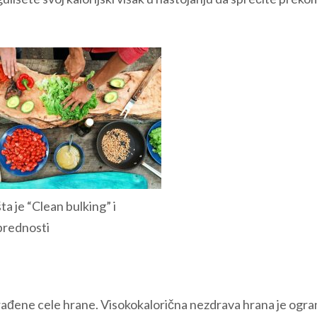
ta je “Clean bulking” i
prednosti
rađene cele hrane. Visokokalorična nezdrava hrana je ogr