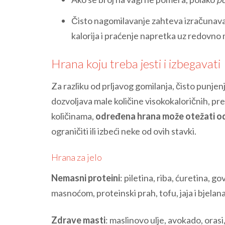
Čisto nagomilavanje zahteva izračunava
kalorija i praćenje napretka uz redovno
Hrana koju treba jesti i izbegavati
Za razliku od prljavog gomilanja, čisto punje
dozvoljava male količine visokokaloričnih, pr
količinama,
određena hrana može otežati odr
ograničiti ili izbeći neke od ovih stavki.
Hrana za jelo
Nemasni proteini
: piletina, riba, ćuretina, g
masnoćom, proteinski prah, tofu, jaja i bjelan
Zdrave masti
: maslinovo ulje, avokado, oras