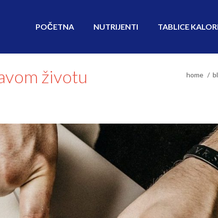
POČETNA
NUTRIJENTI
TABLICE KALOR
ravom životu
home
b