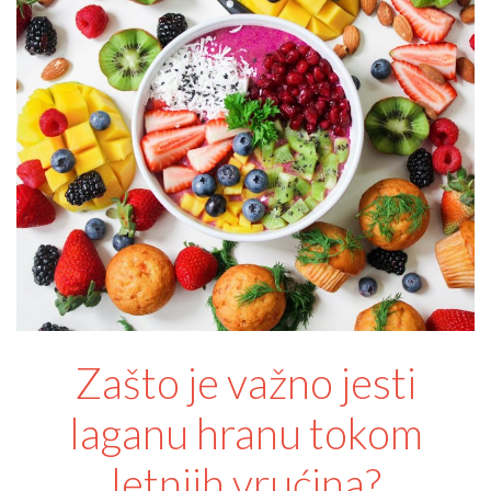
Zašto je važno jesti
laganu hranu tokom
letnjih vrućina?