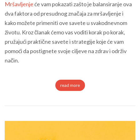
Mršavljenje
će vam pokazati zašto je balansiranje ova
dva faktora od presudnog značaja za mršavljenje i
kako možete primeniti ove savete u svakodnevnom
životu. Kroz članak ćemo vas voditi korak po korak,
pružajući praktične savete i strategije koje će vam
pomoći da postignete svoje ciljeve na zdrav i održiv
način.
read more