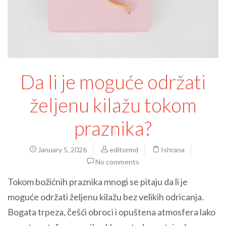
Da li je moguće održati
željenu kilažu tokom
praznika?
January 5, 2026
editormd
Ishrana
No comments
Tokom božićnih praznika mnogi se pitaju da li je
moguće održati željenu kilažu bez velikih odricanja.
Bogata trpeza, češći obroci i opuštena atmosfera lako