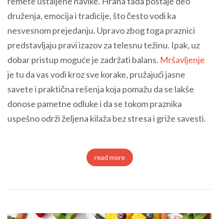
remete ustaljene navike. Hrana tada postaje deo
druženja, emocija i tradicije, što često vodi ka
nesvesnom prejedanju. Upravo zbog toga praznici
predstavljaju pravi izazov za telesnu težinu. Ipak, uz
dobar pristup moguće je zadržati balans.
Mršavljenje
je tu da vas vodi kroz sve korake, pružajući jasne
savete i praktična rešenja koja pomažu da se lakše
donose pametne odluke i da se tokom praznika
uspešno održi željena kilaža bez stresa i griže savesti.
read more