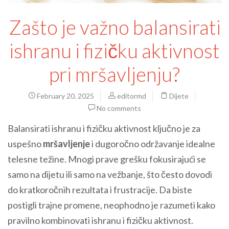
Zašto je važno balansirati
ishranu i fizičku aktivnost
pri mršavljenju?
February 20, 2025
editormd
Dijete
No comments
Balansirati ishranu i fizičku aktivnost ključno je za
uspešno
mršavljenje
i dugoročno održavanje idealne
telesne težine. Mnogi prave grešku fokusirajući se
samo na dijetu ili samo na vežbanje, što često dovodi
do kratkoročnih rezultata i frustracije. Da biste
postigli trajne promene, neophodno je razumeti kako
pravilno kombinovati ishranu i fizičku aktivnost.