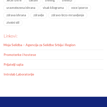
Secer u krvi
toksini
trening
treninzi
uravnotezena ishrana
visak kilograma
voce i povrce
zdrava ishrana
zdravlje
zdravo-brzo-mrsavljenje
zivotni stil
Linkovi:
Moja Selidba – Agencija za Selidbe Srbija i Region
Promoterke i hostese
Prijatelji sajta
Introlab Laboratorije