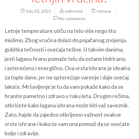
July 20, 2025
editormd
Ishrana
No comments
Letnje temperature utiču na telo više nego što
mislimo. Zbog vrućina dolazi do pojačanog znojenja,
gubitka tečnosti i osećaja težine. U takvim danima,
jesti laganu hranu pomaže telu da ostane hidrirano,
rasterećeno i energično. Ova vrsta ishrane je idealna
za tople dane, jer ne opterećuje varenje i daje osećaj
lakoće. Mršavljenje je tu da vam pokaže kako da se
hranite pametno i zdravo u toku leta. Drugim rečima,
otkrićete kako lagana ishrana može biti vaš saveznik.
Zato, hajde da zajedno otkrijemo važnost ovakve
vrste ishrane i kako će vam ona pomoći da se osećate
bolje i zdravije.