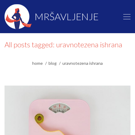
MRŠAVLJENJE
All posts tagged: uravnotezena ishrana
home
blog
uravnotezena ishrana