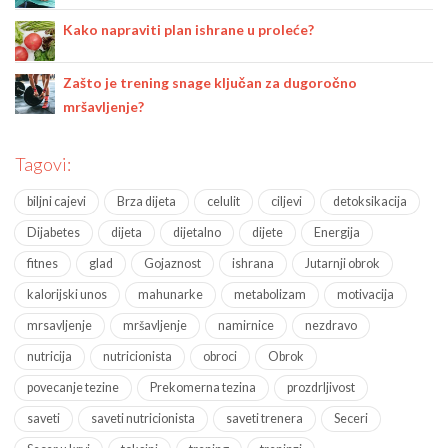
Kako napraviti plan ishrane u proleće?
Zašto je trening snage ključan za dugoročno
mršavljenje?
Tagovi:
biljni cajevi
Brza dijeta
celulit
ciljevi
detoksikacija
Dijabetes
dijeta
dijetalno
dijete
Energija
fitnes
glad
Gojaznost
ishrana
Jutarnji obrok
kalorijski unos
mahunarke
metabolizam
motivacija
mrsavljenje
mršavljenje
namirnice
nezdravo
nutricija
nutricionista
obroci
Obrok
povecanje tezine
Prekomerna tezina
prozdrljivost
saveti
saveti nutricionista
saveti trenera
Seceri