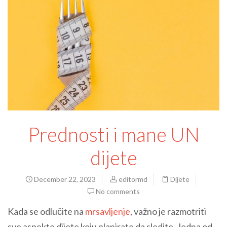
Prednosti i mane UN
dijete
December 22, 2023
editormd
Dijete
No comments
Kada se odlučite na
mrsavljenje
, važno je razmotriti
sve aspekte dijete koju planirate da sledite. Jedna od