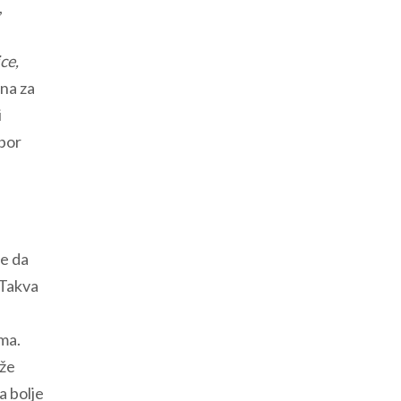
,
ce,
vna za
i
zbor
je da
 Takva
ama.
ože
a bolje