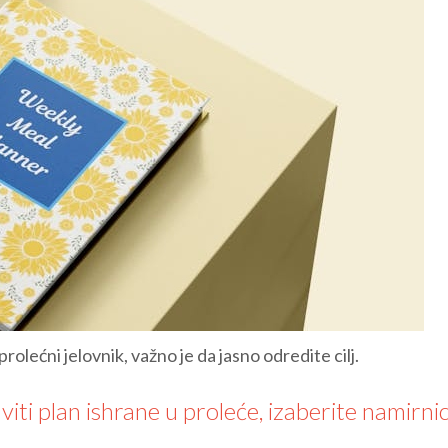
olećni jelovnik, važno je da jasno odredite cilj.
ti plan ishrane u proleće, izaberite namirni