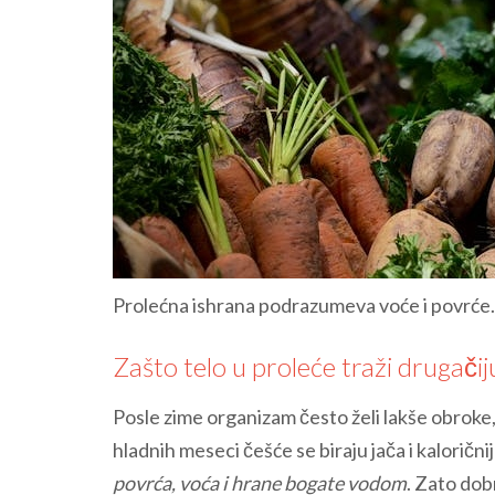
Prolećna ishrana podrazumeva voće i povrće.
Zašto telo u proleće traži drugači
Posle zime organizam često želi lakše obroke,
hladnih meseci češće se biraju jača i kaloričnij
povrća, voća i hrane bogate vodom
. Zato dob