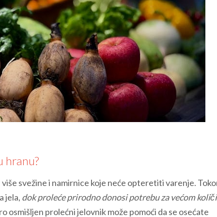
ju hranu?
 više svežine i namirnice koje neće opteretiti varenje. Tok
a jela,
dok proleće prirodno donosi potrebu za većom koli
ro osmišljen prolećni jelovnik može pomoći da se osećate