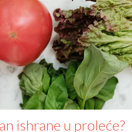
an ishrane u proleće?