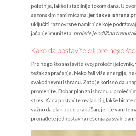
poletnije, lakše i stabilnije tokom dana. U ov
sezonskim namirnicama,
jer takva ishrana pr
uključiti raznovrsne namirnice koje podržavaj
jačanje imuniteta,
proleće je odličan trenuta
Kako da postavite cilj pre nego što
Pre nego što sastavite svoj prolećni jelovnik, 
težak za praćenje. Neko želi više energije, ne
svakodnevnu ishranu. Zato je korisno da unapr
promenite. Dobar plan za ishranu u prolećnim
stres. Kada postavite realan cilj, lakše birat
važno da plan bude praktičan, jer će vam tem
pronađete jednostavna rešenja za svaki dan.