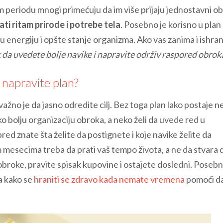
om periodu mnogi primećuju da im više prijaju jednostavni ob
ati ritam prirode i potrebe tela
. Posebno je korisno u plan
u energiju i opšte stanje organizma. Ako vas zanima i ishran
k da uvedete bolje navike i napravite održiv raspored obrok
 napravite plan?
važno je da jasno odredite cilj. Bez toga plan lako postaje ne
ko bolju organizaciju obroka, a neko želi da uvede red u
ed znate šta želite da postignete i koje navike želite da
 mesecima treba da prati vaš tempo života, a ne da stvara 
e obroke, pravite spisak kupovine i ostajete dosledni. Posebn
a kako se
hraniti se zdravo kada nemate vremena
pomoći d