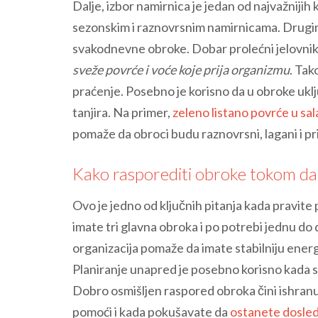
Dalje, izbor namirnica je jedan od najvažnijih
sezonskim i raznovrsnim namirnicama. Drugim
svakodnevne obroke. Dobar prolećni jelovni
sveže povrće i voće koje prija organizmu
. Tak
praćenje. Posebno je korisno da u obroke uklju
tanjira. Na primer,
zeleno listano povrće u sa
pomaže da obroci budu raznovrsni, lagani i p
Kako rasporediti obroke tokom da
Ovo je jedno od ključnih pitanja kada pravite p
imate tri glavna obroka i po potrebi jednu do
organizacija pomaže da imate stabilniju energ
Planiranje unapred je posebno korisno kada su
Dobro osmišljen raspored obroka čini ishranu
pomoći i kada pokušavate da
ostanete dosled