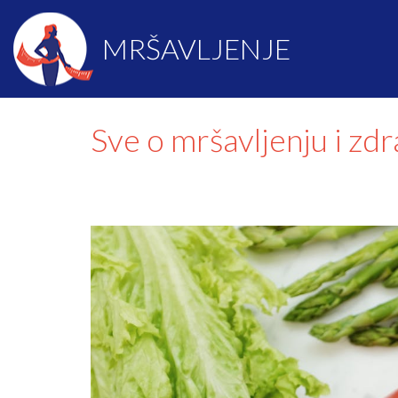
MRŠAVLJENJE
Sve o mršavljenju i zd