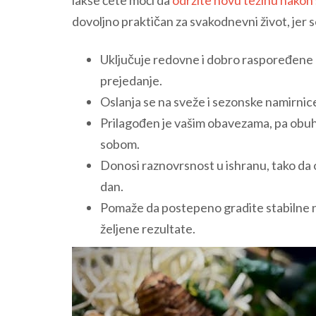
dovoljno praktičan za svakodnevni život, jer 
Uključuje redovne i dobro raspoređene o
prejedanje.
Oslanja se na sveže i sezonske namirnice,
Prilagođen je vašim obavezama, pa obuhv
sobom.
Donosi raznovrsnost u ishranu, tako da ob
dan.
Pomaže da postepeno gradite stabilne na
željene rezultate.