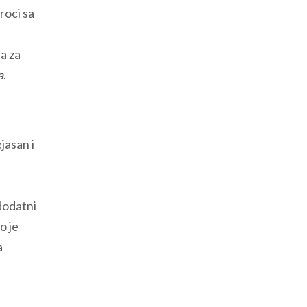
roci sa
a za
a
.
jasan i
dodatni
o je
a