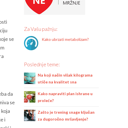
osti
Za Vašu pažnju:
ciju
koje se
Kako ubrzati metabolizam?
am
ra
Poslednje teme:
Na koji način višak kilograma
utiče na kvalitet sna
eba da
Kako napraviti plan ishrane u
proleće?
niva se
 koja
Zašto je trening snage ključan
e i
za dugoročno mršavljenje?
nski i