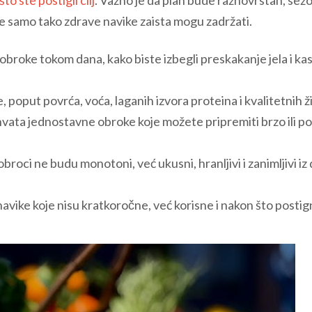
se samo tako zdrave navike zaista mogu zadržati.
broke tokom dana, kako biste izbegli preskakanje jela i kas
 poput povrća, voća, laganih izvora proteina i kvalitetnih ži
ata jednostavne obroke koje možete pripremiti brzo ili po
roci ne budu monotoni, već ukusni, hranljivi i zanimljivi iz
vike koje nisu kratkoročne, već korisne i nakon što posti