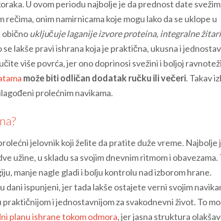
 koraka. U ovom periodu najbolje je da prednost date svežim
 rečima, onim namirnicama koje mogu lako da se uklope u
k obično
uključuje laganije izvore proteina, integralne žitari
o se lakše pravi ishrana koja je praktična, ukusna i jednosta
čite više povrća, jer ono doprinosi svežini i boljoj ravnotež
latama
može biti odličan dodatak ručku ili večeri
. Takav i
rilagođeni prolećnim navikama.
na?
rolećni jelovnik koji želite da pratite duže vreme. Najbolje 
 dve užine, u skladu sa svojim dnevnim ritmom i obavezama.
iju, manje nagle gladi i bolju kontrolu nad izborom hrane.
 dani ispunjeni, jer tada lakše ostajete verni svojim navik
 praktičnijom i jednostavnijom za svakodnevni život. To m
ni planu ishrane tokom odmora
, jer jasna struktura olakšav