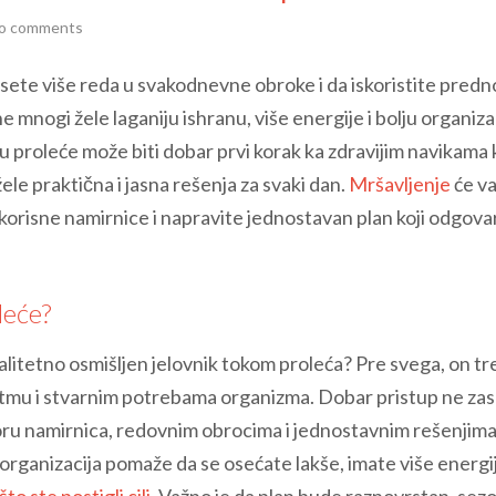
o comments
esete više reda u svakodnevne obroke i da iskoristite predn
mnogi žele laganiju ishranu, više energije i bolju organiza
 u proleće može biti dobar prvi korak ka zdravijim navikama 
ele praktična i jasna rešenja za svaki dan.
Mršavljenje
će v
korisne namirnice i napravite jednostavan plan koji odgova
leće?
itetno osmišljen jelovnik tokom proleća? Pre svega, on tr
tmu i stvarnim potrebama organizma. Dobar pristup ne zas
ru namirnica, redovnim obrocima i jednostavnim rešenjima
rganizacija pomaže da se osećate lakše, imate više energij
o ste postigli cilj
. Važno je da plan bude raznovrstan, sezo