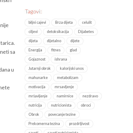
Tagovi:
biljni cajevi
Brza dijeta
celulit
nije
ciljevi
detoksikacija
Dijabetes
dijeta
dijetalno
dijete
tarica.
Energija
fitnes
glad
neti sa
Gojaznost
ishrana
 dana u
Jutarnji obrok
kalorijski unos
mahunarke
metabolizam
gnete
motivacija
mrsavljenje
mršavljenje
namirnice
nezdravo
nutricija
nutricionista
obroci
Obrok
povecanje tezine
Prekomerna tezina
prozdrljivost
saveti
saveti nutricionista