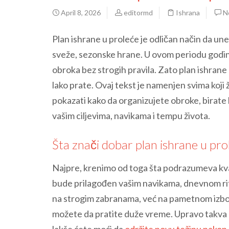
April 8, 2026
editormd
Ishrana
N
Plan ishrane u proleće je odličan način da un
sveže, sezonske hrane. U ovom periodu godine 
obroka bez strogih pravila. Zato plan ishrane
lako prate. Ovaj tekst je namenjen svima koji ž
pokazati kako da organizujete obroke, birate 
vašim ciljevima, navikama i tempu života.
Šta znači dobar plan ishrane u pro
Najpre, krenimo od toga šta podrazumeva kval
bude prilagođen vašim navikama, dnevnom ri
na strogim zabranama, već na pametnom izbo
možete da pratite duže vreme. Upravo takva o
lakše ćete moći da
održite novu težinu nakon št