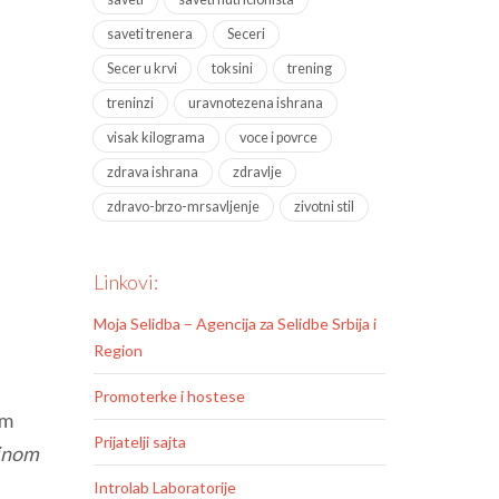
saveti trenera
Seceri
Secer u krvi
toksini
trening
treninzi
uravnotezena ishrana
visak kilograma
voce i povrce
zdrava ishrana
zdravlje
zdravo-brzo-mrsavljenje
zivotni stil
Linkovi:
Moja Selidba – Agencija za Selidbe Srbija i
Region
Promoterke i hostese
om
Prijatelji sajta
činom
Introlab Laboratorije