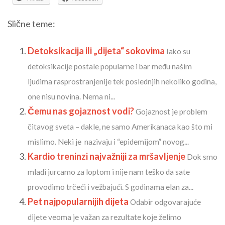
Slične teme:
Detoksikacija ili „dijeta“ sokovima
Iako su
detoksikacije postale popularne i bar među našim
ljudima rasprostranjenije tek poslednjih nekoliko godina,
one nisu novina. Nema ni...
Čemu nas gojaznost vodi?
Gojaznost je problem
čitavog sveta – dakle, ne samo Amerikanaca kao što mi
mislimo. Neki je nazivaju i “epidemijom” novog...
Kardio treninzi najvažniji za mršavljenje
Dok smo
mladi jurcamo za loptom i nije nam teško da sate
provodimo trčeći i vežbajući. S godinama elan za...
Pet najpopularnijih dijeta
Odabir odgovarajuće
dijete veoma je važan za rezultate koje želimo