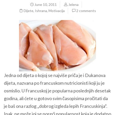
June 10, 2011
Jelena
Dijete
,
Ishrana
,
Motivacija
2 comments
Jedna od dijeta o kojoj se najviše priča je i Dukanova
dijeta, nazvana po francuskom nutricionisti koji ju je
osmislio. U Francuskoj je popularna poslednjih desetak
godina, ali ćete u gotovo svim časopisima pročitati da
je baš ona razlog „dobrog izgleda lepih Francuskinja“.
Ipak, ne može joj se poreći popularnost koja je dodatno