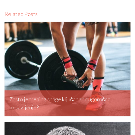
Related Posts
Zašto je trening snage ključan za dugoročno
mršavljenje?
editormd, March 20, 2026