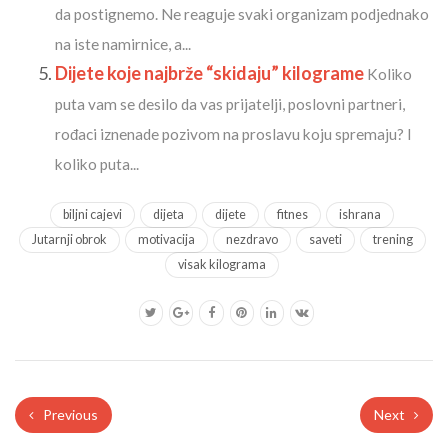
da postignemo. Ne reaguje svaki organizam podjednako
na iste namirnice, a...
Dijete koje najbrže “skidaju” kilograme
Koliko
puta vam se desilo da vas prijatelji, poslovni partneri,
rođaci iznenade pozivom na proslavu koju spremaju? I
koliko puta...
biljni cajevi
dijeta
dijete
fitnes
ishrana
Jutarnji obrok
motivacija
nezdravo
saveti
trening
visak kilograma
Previous
Next