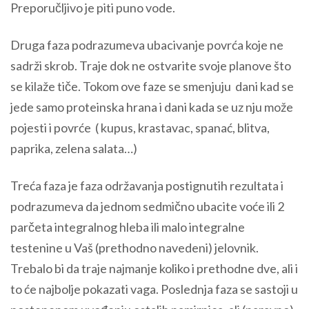
Preporučljivo je piti puno vode.
Druga faza podrazumeva ubacivanje povrća koje ne
sadrži skrob. Traje dok ne ostvarite svoje planove što
se kilaže tiče. Tokom ove faze se smenjuju dani kad se
jede samo proteinska hrana i dani kada se uz nju može
pojesti i povrće ( kupus, krastavac, spanać, blitva,
paprika, zelena salata…)
Treća faza je faza održavanja postignutih rezultata i
podrazumeva da jednom sedmično ubacite voće ili 2
parčeta integralnog hleba ili malo integralne
testenine u Vaš (prethodno navedeni) jelovnik.
Trebalo bi da traje najmanje koliko i prethodne dve, ali i
to će najbolje pokazati vaga. Poslednja faza se sastoji u