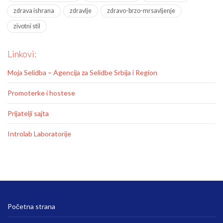
zdrava ishrana
zdravlje
zdravo-brzo-mrsavljenje
zivotni stil
Linkovi:
Moja Selidba – Agencija za Selidbe Srbija i Region
Promoterke i hostese
Prijatelji sajta
Introlab Laboratorije
Početna strana