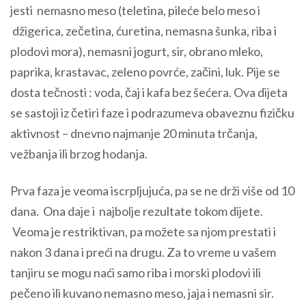
jesti nemasno meso (teletina, pileće belo meso i
džigerica, zečetina, ćuretina, nemasna šunka, riba i
plodovi mora), nemasni jogurt, sir, obrano mleko,
paprika, krastavac, zeleno povrće, začini, luk. Pije se
dosta tečnosti : voda, čaj i kafa bez šećera. Ova dijeta
se sastoji iz četiri faze i podrazumeva obaveznu fizičku
aktivnost – dnevno najmanje 20 minuta trčanja,
vežbanja ili brzog hodanja.
Prva faza je veoma iscrpljujuća, pa se ne drži više od 10
dana. Ona daje i najbolje rezultate tokom dijete.
Veoma je restriktivan, pa možete sa njom prestati i
nakon 3 dana i preći na drugu. Za to vreme u vašem
tanjiru se mogu naći samo riba i morski plodovi ili
pečeno ili kuvano nemasno meso, jaja i nemasni sir.