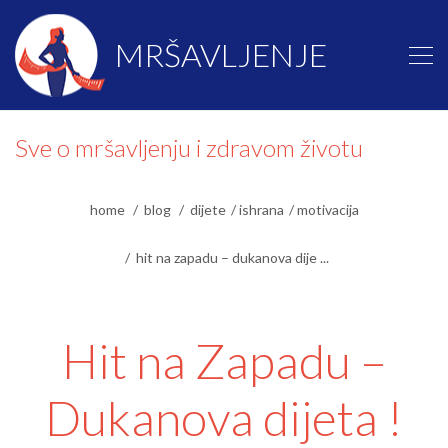
MRŠAVLJENJE
Sve o mršavljenju i zdravom životu
home
blog
dijete
ishrana
motivacija
hit na zapadu – dukanova dije ...
Hit na Zapadu –
Dukanova dijeta !