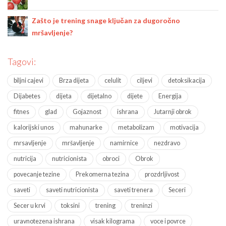
Zašto je trening snage ključan za dugoročno
mršavljenje?
Tagovi:
biljni cajevi
Brza dijeta
celulit
ciljevi
detoksikacija
Dijabetes
dijeta
dijetalno
dijete
Energija
fitnes
glad
Gojaznost
ishrana
Jutarnji obrok
kalorijski unos
mahunarke
metabolizam
motivacija
mrsavljenje
mršavljenje
namirnice
nezdravo
nutricija
nutricionista
obroci
Obrok
povecanje tezine
Prekomerna tezina
prozdrljivost
saveti
saveti nutricionista
saveti trenera
Seceri
Secer u krvi
toksini
trening
treninzi
uravnotezena ishrana
visak kilograma
voce i povrce