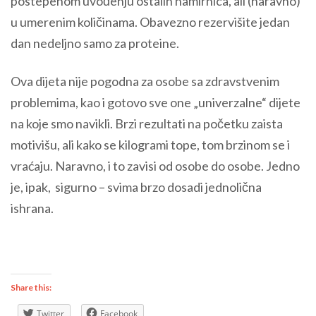
postepenom uvođenju ostalih namirnica, ali (naravno)
u umerenim količinama. Obavezno rezervišite jedan
dan nedeljno samo za proteine.
Ova dijeta nije pogodna za osobe sa zdravstvenim
problemima, kao i gotovo sve one „univerzalne“ dijete
na koje smo navikli. Brzi rezultati na početku zaista
motivišu, ali kako se kilogrami tope, tom brzinom se i
vraćaju. Naravno, i to zavisi od osobe do osobe. Jedno
je, ipak, sigurno – svima brzo dosadi jednolična
ishrana.
Share this:
Twitter
Facebook