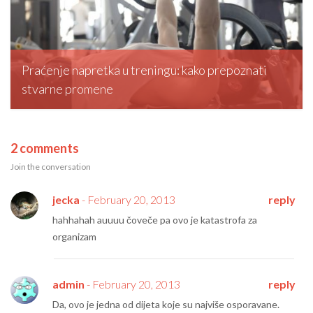
Praćenje napretka u treningu: kako prepoznati
stvarne promene
editormd, February 20, 2026
2 comments
Join the conversation
jecka
- February 20, 2013
reply
hahhahah auuuu čoveče pa ovo je katastrofa za
organizam
admin
- February 20, 2013
reply
Da, ovo je jedna od dijeta koje su najviše osporavane.