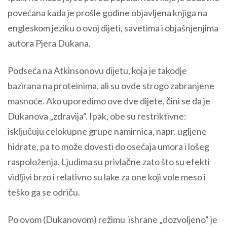
povećana kada je prošle godine objavljena knjiga na
engleskom jeziku o ovoj dijeti, savetima i objašnjenjima
autora Pjera Dukana.
Podseća na Atkinsonovu dijetu, koja je takodje
bazirana na proteinima, ali su ovde strogo zabranjene
masnoće. Ako uporedimo ove dve dijete, čini se da je
Dukanova „zdravija“. Ipak, obe su restriktivne:
isključuju celokupne grupe namirnica, napr. ugljene
hidrate, pa to može dovesti do osećaja umora i lošeg
raspoloženja. Ljudima su privlačne zato što su efekti
vidljivi brzo i relativno su lake za one koji vole meso i
teško ga se odriču.
Po ovom (Dukanovom) režimu ishrane „dozvoljeno“ je