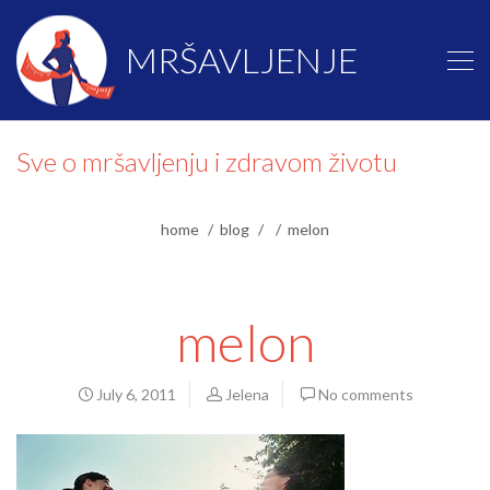
MRŠAVLJENJE
Sve o mršavljenju i zdravom životu
home
blog
melon
melon
July 6, 2011
Jelena
No comments