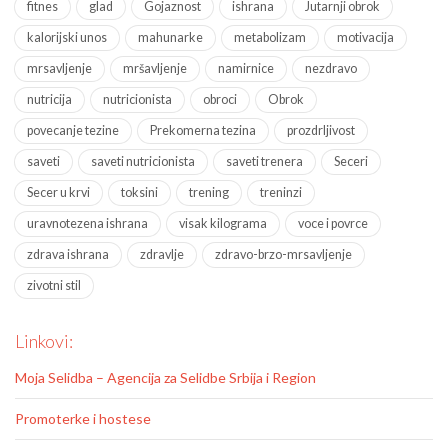
fitnes
glad
Gojaznost
ishrana
Jutarnji obrok
kalorijski unos
mahunarke
metabolizam
motivacija
mrsavljenje
mršavljenje
namirnice
nezdravo
nutricija
nutricionista
obroci
Obrok
povecanje tezine
Prekomerna tezina
prozdrljivost
saveti
saveti nutricionista
saveti trenera
Seceri
Secer u krvi
toksini
trening
treninzi
uravnotezena ishrana
visak kilograma
voce i povrce
zdrava ishrana
zdravlje
zdravo-brzo-mrsavljenje
zivotni stil
Linkovi:
Moja Selidba – Agencija za Selidbe Srbija i Region
Promoterke i hostese