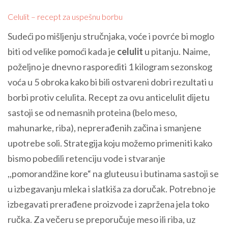
Celulit – recept za uspešnu borbu
Sudeći po mišljenju stručnjaka, voće i povrće bi moglo
biti od velike pomoći kada je
celulit
u pitanju. Naime,
poželjno je dnevno rasporediti 1 kilogram sezonskog
voća u 5 obroka kako bi bili ostvareni dobri rezultati u
borbi protiv celulita. Recept za ovu anticelulit dijetu
sastoji se od nemasnih proteina (belo meso,
mahunarke, riba), neprerađenih začina i smanjene
upotrebe soli. Strategija koju možemo primeniti kako
bismo pobedili retenciju vode i stvaranje
,,pomorandžine kore“ na gluteusu i butinama sastoji se
u izbegavanju mleka i slatkiša za doručak. Potrebno je
izbegavati prerađene proizvode i zapržena jela toko
ručka. Za večeru se preporučuje meso ili riba, uz