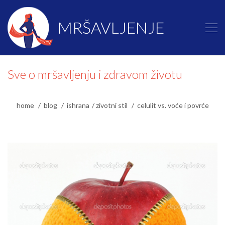
MRŠAVLJENJE
Sve o mršavljenju i zdravom životu
home
blog
ishrana
zivotni stil
celulit vs. voće i povrće