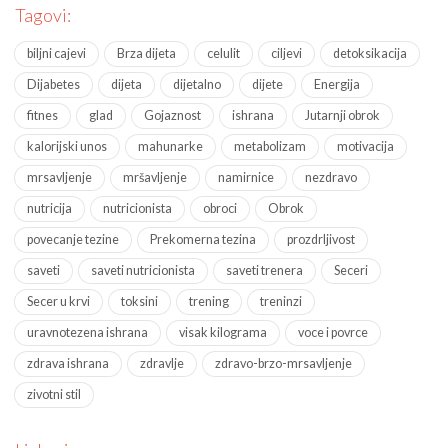
Tagovi:
biljni cajevi
Brza dijeta
celulit
ciljevi
detoksikacija
Dijabetes
dijeta
dijetalno
dijete
Energija
fitnes
glad
Gojaznost
ishrana
Jutarnji obrok
kalorijski unos
mahunarke
metabolizam
motivacija
mrsavljenje
mršavljenje
namirnice
nezdravo
nutricija
nutricionista
obroci
Obrok
povecanje tezine
Prekomerna tezina
prozdrljivost
saveti
saveti nutricionista
saveti trenera
Seceri
Secer u krvi
toksini
trening
treninzi
uravnotezena ishrana
visak kilograma
voce i povrce
zdrava ishrana
zdravlje
zdravo-brzo-mrsavljenje
zivotni stil