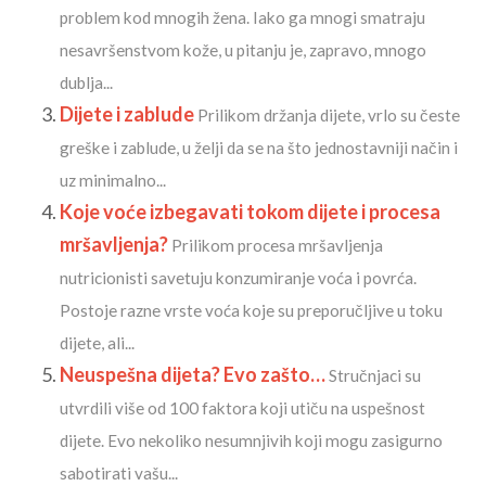
problem kod mnogih žena. Iako ga mnogi smatraju
nesavršenstvom kože, u pitanju je, zapravo, mnogo
dublja...
Dijete i zablude
Prilikom držanja dijete, vrlo su česte
greške i zablude, u želji da se na što jednostavniji način i
uz minimalno...
Koje voće izbegavati tokom dijete i procesa
mršavljenja?
Prilikom procesa mršavljenja
nutricionisti savetuju konzumiranje voća i povrća.
Postoje razne vrste voća koje su preporučljive u toku
dijete, ali...
Neuspešna dijeta? Evo zašto…
Stručnjaci su
utvrdili više od 100 faktora koji utiču na uspešnost
dijete. Evo nekoliko nesumnjivih koji mogu zasigurno
sabotirati vašu...