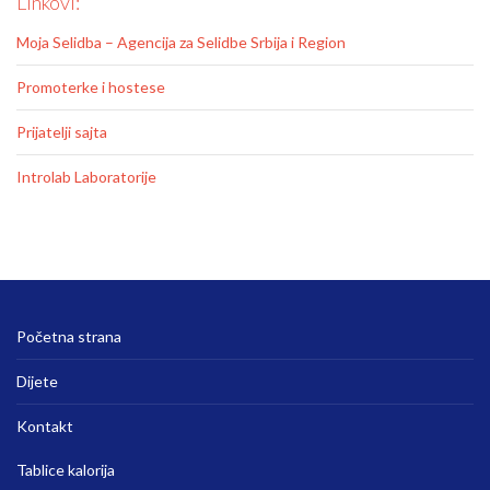
Linkovi:
Moja Selidba – Agencija za Selidbe Srbija i Region
Promoterke i hostese
Prijatelji sajta
Introlab Laboratorije
Početna strana
Dijete
Kontakt
Tablice kalorija