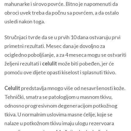
mahunarke i sirovo povrće. Bitno je napomenuti da
obroci uvek treba da počnu sa povrćem, a da ostalo
usledi nakon toga.
Stručnjaci tvrde da se u prvih 10 dana ostvaruju prvi
primetni rezultati. Mesec dana je dovoljno za
ocigledno poboljšanje, a za 4 meseca mogu se ostvariti
željeni rezultati i
celulit
može biti pobeđen, jer će
pomoću ove dijete opasti kiselost i splasnuti tkivo.
Celulit
predstavlja mnogo više od nesavršenosti kože.
Tehnički, smatra se patologijom u masnom tkivu,
odnosno progresivnom degeneracijom potkožnog
tkiva. U normalnim uslovima masne ćelije, koje se
nalaze u potkožnom tkivu imaju ulogu rezervoara