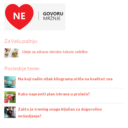
Za Vašu pažnju:
Ideje za zdrave obroke tokom selidbe
Poslednje teme:
Na koji način višak kilograma utiče na kvalitet sna
Kako napraviti plan ishrane u proleće?
Zašto je trening snage ključan za dugoročno
mršavljenje?