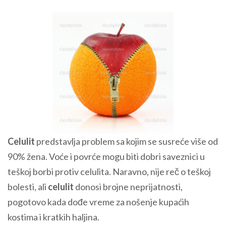
Celulit
predstavlja problem sa kojim se susreće više od
90% žena. Voće i povrće mogu biti dobri saveznici u
teškoj borbi protiv celulita. Naravno, nije reč o teškoj
bolesti, ali
celulit
donosi brojne neprijatnosti,
pogotovo kada dođe vreme za nošenje kupaćih
kostima i kratkih haljina.