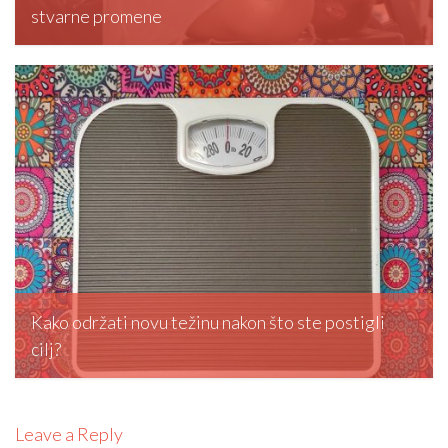
stvarne promene
editormd, February 20, 2026
Kako održati novu težinu nakon što ste postigli
cilj?
editormd, February 5, 2026
Leave a Reply