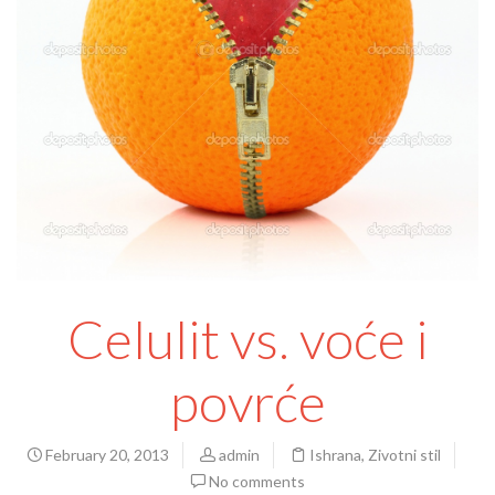
Celulit vs. voće i
povrće
February 20, 2013
admin
Ishrana
,
Zivotni stil
No comments