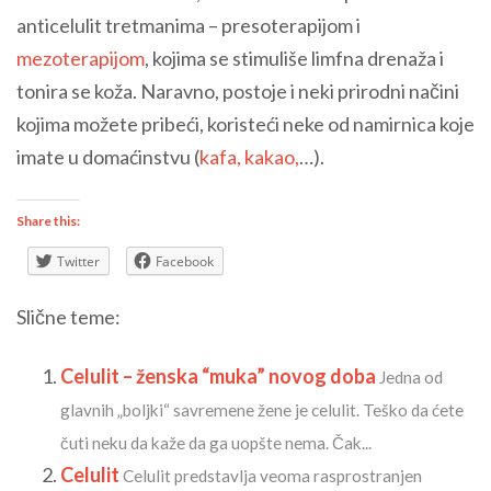
anticelulit tretmanima – presoterapijom i
mezoterapijom
, kojima se stimuliše limfna drenaža i
tonira se koža. Naravno, postoje i neki prirodni načini
kojima možete pribeći, koristeći neke od namirnica koje
imate u domaćinstvu (
kafa, kakao,
…).
Share this:
Twitter
Facebook
Slične teme:
Celulit – ženska “muka” novog doba
Jedna od
glavnih „boljki“ savremene žene je celulit. Teško da ćete
čuti neku da kaže da ga uopšte nema. Čak...
Celulit
Celulit predstavlja veoma rasprostranjen