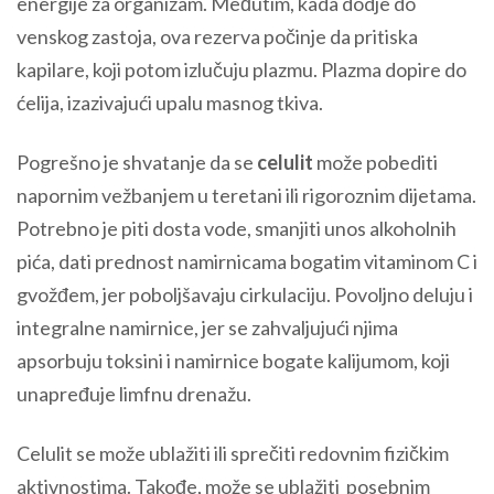
energije za organizam. Međutim, kada dodje do
venskog zastoja, ova rezerva počinje da pritiska
kapilare, koji potom izlučuju plazmu. Plazma dopire do
ćelija, izazivajući upalu masnog tkiva.
Pogrešno je shvatanje da se
celulit
može pobediti
napornim vežbanjem u teretani ili rigoroznim dijetama.
Potrebno je piti dosta vode, smanjiti unos alkoholnih
pića, dati prednost namirnicama bogatim vitaminom C i
gvožđem, jer poboljšavaju cirkulaciju. Povoljno deluju i
integralne namirnice, jer se zahvaljujući njima
apsorbuju toksini i namirnice bogate kalijumom, koji
unapređuje limfnu drenažu.
Celulit se može ublažiti ili sprečiti redovnim fizičkim
aktivnostima. Takođe, može se ublažiti posebnim