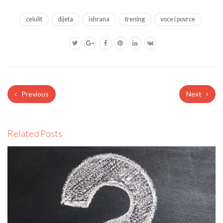
celulit
dijeta
ishrana
trening
voce i povrce
Previous
Next
Related Posts