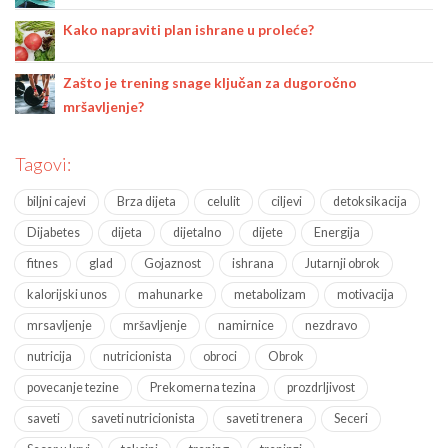
Kako napraviti plan ishrane u proleće?
Zašto je trening snage ključan za dugoročno
mršavljenje?
Tagovi:
biljni cajevi
Brza dijeta
celulit
ciljevi
detoksikacija
Dijabetes
dijeta
dijetalno
dijete
Energija
fitnes
glad
Gojaznost
ishrana
Jutarnji obrok
kalorijski unos
mahunarke
metabolizam
motivacija
mrsavljenje
mršavljenje
namirnice
nezdravo
nutricija
nutricionista
obroci
Obrok
povecanje tezine
Prekomerna tezina
prozdrljivost
saveti
saveti nutricionista
saveti trenera
Seceri