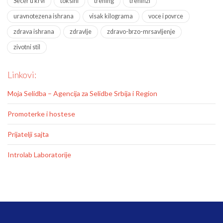
Secer u krvi
toksini
trening
treninzi
uravnotezena ishrana
visak kilograma
voce i povrce
zdrava ishrana
zdravlje
zdravo-brzo-mrsavljenje
zivotni stil
Linkovi:
Moja Selidba – Agencija za Selidbe Srbija i Region
Promoterke i hostese
Prijatelji sajta
Introlab Laboratorije