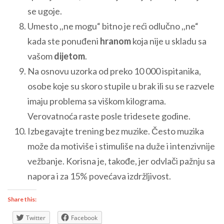
se ugoje.
Umesto ,,ne mogu“ bitno je reći odlučno ,,ne“
kada ste ponuđeni
hranom
koja nije u skladu sa
vašom
dijetom
.
Na osnovu uzorka od preko 10 000 ispitanika,
osobe koje su skoro stupile u brak ili su se razvele
imaju problema sa viškom kilograma.
Verovatnoća raste posle tridesete godine.
Izbegavajte trening bez muzike. Često muzika
može da motiviše i stimuliše na duže i intenzivnije
vežbanje. Korisna je, takođe, jer odvlači pažnju sa
napora i za 15% povećava izdržljivost.
Share this:
Twitter
Facebook