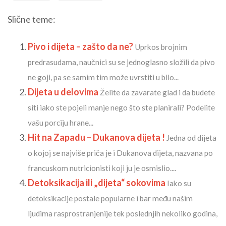
Slične teme:
Pivo i dijeta – zašto da ne?
Uprkos brojnim
predrasudama, naučnici su se jednoglasno složili da pivo
ne goji, pa se samim tim može uvrstiti u bilo...
Dijeta u delovima
Želite da zavarate glad i da budete
siti iako ste pojeli manje nego što ste planirali? Podelite
vašu porciju hrane...
Hit na Zapadu – Dukanova dijeta !
Jedna od dijeta
o kojoj se najviše priča je i Dukanova dijeta, nazvana po
francuskom nutricionisti koji ju je osmislio....
Detoksikacija ili „dijeta“ sokovima
Iako su
detoksikacije postale popularne i bar među našim
ljudima rasprostranjenije tek poslednjih nekoliko godina,