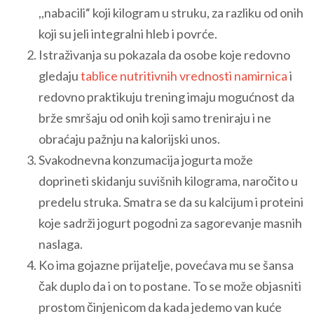
,,nabacili“ koji kilogram u struku, za razliku od onih
koji su jeli integralni hleb i povrće.
Istraživanja su pokazala da osobe koje redovno
gledaju
tablice nutritivnih vrednosti namirnica
i
redovno praktikuju trening imaju mogućnost da
brže smršaju od onih koji samo treniraju i ne
obraćaju pažnju na kalorijski unos.
Svakodnevna konzumacija jogurta može
doprineti skidanju suvišnih kilograma, naročito u
predelu struka. Smatra se da su kalcijum i proteini
koje sadrži jogurt pogodni za sagorevanje masnih
naslaga.
Ko ima gojazne prijatelje, povećava mu se šansa
čak duplo da i on to postane. To se može objasniti
prostom činjenicom da kada jedemo van kuće