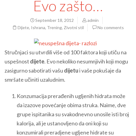
Evo zašto…
September 18, 2012
admin
Dijete
,
Ishrana
,
Trening
,
Zivotni stil
No comments
Stručnjaci su utvrdili više od 100 faktora koji utiču na
uspešnost
dijete
. Evo nekoliko nesumnjivih koji mogu
zasigurno sabotirati vašu
dijetu
i vaše pokušaje da
smršate učiniti uzaludnim.
Konzumacija prerađenih ugljenih hidrata može
da izazove povećanje obima struka. Naime, dve
grupe ispitanika su svakodnevno unosile isti broj
kalorija, ali je ustanovljeno da oni koji su
konzumirali preradjene ugljene hidrate su