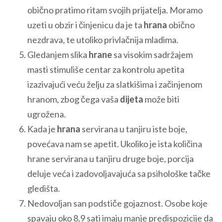
obično pratimo ritam svojih prijatelja. Moramo
uzeti u obzir i činjenicu da je ta
hrana
obično
nezdrava, te utoliko privlačnija mladima.
Gledanjem slika
hrane
sa visokim sadržajem
masti stimuliše centar za kontrolu apetita
izazivajući veću želju za slatkišima i začinjenom
hranom, zbog čega vaša
dijeta
može biti
ugrožena.
Kada je
hrana
servirana u tanjiru iste boje,
povećava nam se apetit. Ukoliko je ista količina
hrane servirana u tanjiru druge boje, porcija
deluje veća i zadovoljavajuća sa psihološke tačke
gledišta.
Nedovoljan san podstiče gojaznost. Osobe koje
spavaju oko 8,9 sati imaju manje predispozicije da