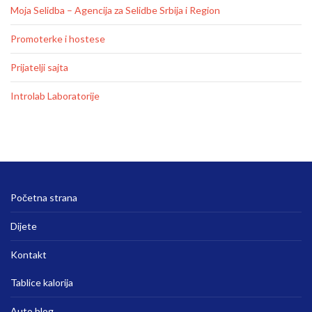
Moja Selidba – Agencija za Selidbe Srbija i Region
Promoterke i hostese
Prijatelji sajta
Introlab Laboratorije
Početna strana
Dijete
Kontakt
Tablice kalorija
Auto blog