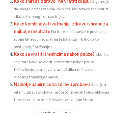
Kako smršati zdravo i ne vratiti kilažu?
Sigurno je
da mnoge od nas zanima kako smršati zdravo i ne vratiti
kilažu. Za mnoge od nas to je...
Kako kombinovati vežbanje i zdravu ishranu za
najbolje rezultate
Da li ste ikada sanjali o postizanju
svojih fitness ciljeva, ali niste bili sigurni kako da to
postignete? Vežbanje i...
Kako se vratiti treninzima nakon pauze?
Ukoliko
se pitate kako se vratiti treninzima nakon pauze,
Mršavljenje je tu da vam razreši dilemu! Pravilno
vraćanje treninzima nakon...
Najbolje namirnice za zdravu probavu
Kada je u
pitanju zdrava probava, ne postoji nijedan toliko efikasan
i poseban lek za pročišćavanje creva, kao što su...
mrsavljenje
treninzi