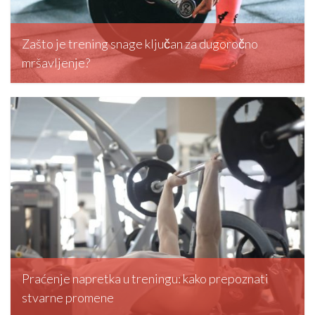
Zašto je trening snage ključan za dugoročno
mršavljenje?
editormd, March 20, 2026
Praćenje napretka u treningu: kako prepoznati
stvarne promene