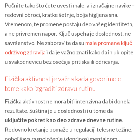
Počnite tako što ćete uvesti male, ali značajne navike –
redovni obroci, kratke šetnje, bolja higijena sna.
Vremenom, te promene postaju deo vašeg identiteta,
a ne privremen napor. Ključ uspeha je doslednost, ne
savršenstvo. Ne zaboravite da su
male promene ključ
održivog zdravlja
i da je važno znati kako da ih uklopite
u svakodnevicu bez osećaja pritiska ili odricanja.
Fizička aktivnost je važna kada govorimo o
tome kako izgraditi zdravu rutinu
Fizička aktivnost ne mora biti intenzivna da bi donela
rezultate. Suština je u doslednosti i u tome da
uključite pokret kao deo zdrave dnevne rutine
.
Redovno kretanje pomaže u regulaciji telesne težine,
poboljšava raspoloženje i doprinosi mentalnom