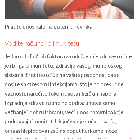
Pratite unos kalorija putem dnevnika.
Vodite računa i o imunitetu
Jedan od ključnih faktora za održavanje zdrave rutine
je i briga o imunitetu. Zdravlje vašeg imunološkog
sistema direktno utiče na vašu sposobnost da se
nosite sa stresom i infekcijama, što je od presudne
važnosti, naročito tokom dijeta i fizičkih napora.
Izgradnja zdrave rutine ne podrazumeva samo
vežbanje i dobru ishranu, već i unos namirnica koje
podržavaju imunitet. Uključivanje voća, povrća,
orašastih plodova i začina poput kurkume može