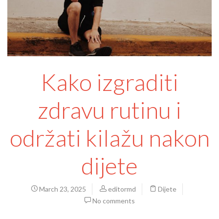
Kako izgraditi
zdravu rutinu i
održati kilažu nakon
dijete
March 23, 2025
editormd
Dijete
No comments