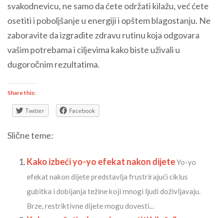
svakodnevicu, ne samo da ćete održati kilažu, već ćete
osetiti i poboljšanje u energiji i opštem blagostanju. Ne
zaboravite da izgradite zdravu rutinu koja odgovara
vašim potrebama i ciljevima kako biste uživali u
dugoročnim rezultatima.
Share this:
Twitter
Facebook
Slične teme:
Kako izbeći yo-yo efekat nakon dijete
Yo-yo
efekat nakon dijete predstavlja frustrirajući ciklus
gubitka i dobijanja težine koji mnogi ljudi doživljavaju.
Brze, restriktivne dijete mogu dovesti...