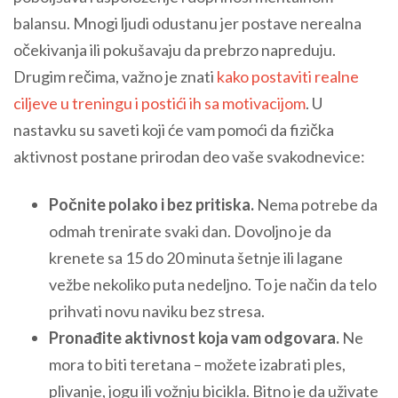
balansu. Mnogi ljudi odustanu jer postave nerealna
očekivanja ili pokušavaju da prebrzo napreduju.
Drugim rečima, važno je znati
kako postaviti realne
ciljeve u treningu i postići ih sa motivacijom
. U
nastavku su saveti koji će vam pomoći da fizička
aktivnost postane prirodan deo vaše svakodnevice:
Počnite polako i bez pritiska.
Nema potrebe da
odmah trenirate svaki dan. Dovoljno je da
krenete sa 15 do 20 minuta šetnje ili lagane
vežbe nekoliko puta nedeljno. To je način da telo
prihvati novu naviku bez stresa.
Pronađite aktivnost koja vam odgovara.
Ne
mora to biti teretana – možete izabrati ples,
plivanje, jogu ili vožnju bicikla. Bitno je da uživate