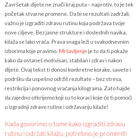
Završetak dijete ne znači kraj puta – naprotiv, to je tek
početak stvarne promene. Da bi se rezultati zadržali,
važno je izgraditi zdravu rutinu koja podržava tvoje
nove ciljeve. Bez jasne strukture i doslednih navika,
kilaža se lako vraća. Prava snaga leži u svakodnevnim
izborima koje pravimo.
Mršavljenje
je tu da ti pokaže
kako da ostaneš motivisan, stabilan i zdrav i nakon
dijete. Ovaj tekst ti donosi konkretne korake, savete i
podršku da uspešno održiš rezultate – bez stresa,
restrikcija i ponovnog vraćanja kilograma. Zato hajde
da zajedno otkrijemo koji su to koraci koje će ti pomoći
u izgradnji zdrave rutine i održavanju kilaže!
Kada govorimo o tome kako izgraditi zdravu
rutinu i održati kilažu, potrebno je promeniti