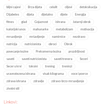
biljni cajevi
Brza dijeta
celulit
ciljevi
detoksikacija
Dijabetes
dijeta
dijetalno
dijete
Energija
fitnes
glad
Gojaznost
ishrana
Jutarnji obrok
kalorijski unos
mahunarke
metabolizam
motivacija
mrsavljenje
mršavljenje
namirnice
nezdravo
nutricija
nutricionista
obroci
Obrok
povecanje tezine
Prekomerna tezina
prozdrljivost
saveti
saveti nutricionista
saveti trenera
Seceri
Secer u krvi
toksini
trening
treninzi
uravnotezena ishrana
visak kilograma
voce i povrce
zdrava ishrana
zdravlje
zdravo-brzo-mrsavljenje
zivotni stil
Linkovi: