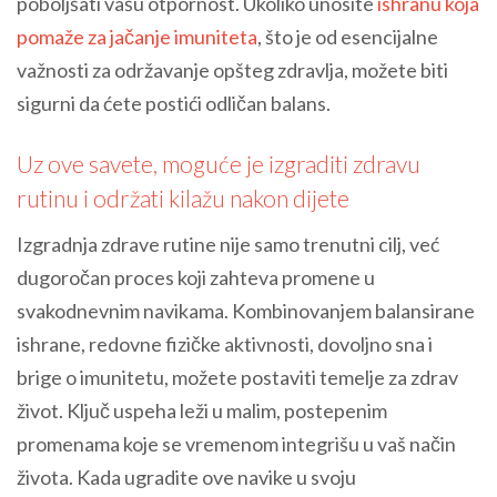
poboljšati vašu otpornost. Ukoliko unosite
ishranu koja
pomaže za jačanje imuniteta
, što je od esencijalne
važnosti za održavanje opšteg zdravlja, možete biti
sigurni da ćete postići odličan balans.
Uz ove savete, moguće je izgraditi zdravu
rutinu i održati kilažu nakon dijete
Izgradnja zdrave rutine nije samo trenutni cilj, već
dugoročan proces koji zahteva promene u
svakodnevnim navikama. Kombinovanjem balansirane
ishrane, redovne fizičke aktivnosti, dovoljno sna i
brige o imunitetu, možete postaviti temelje za zdrav
život. Ključ uspeha leži u malim, postepenim
promenama koje se vremenom integrišu u vaš način
života. Kada ugradite ove navike u svoju