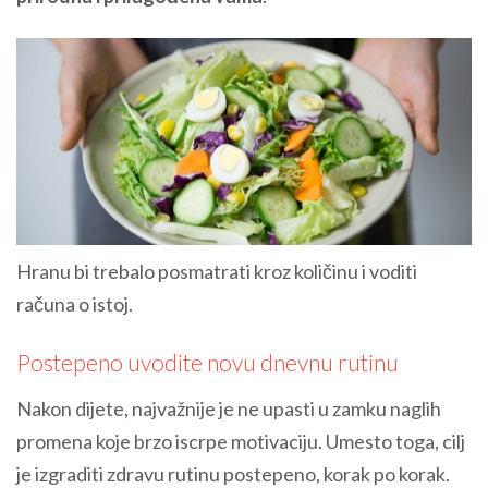
Hranu bi trebalo posmatrati kroz količinu i voditi
računa o istoj.
Postepeno uvodite novu dnevnu rutinu
Nakon dijete, najvažnije je ne upasti u zamku naglih
promena koje brzo iscrpe motivaciju. Umesto toga, cilj
je izgraditi zdravu rutinu postepeno, korak po korak.