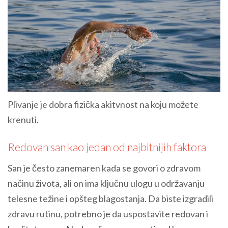
Plivanje je dobra fizička akitvnost na koju možete
krenuti.
Redovan san kao jedan od najbitnijih faktora
San je često zanemaren kada se govori o zdravom
načinu života, ali on ima ključnu ulogu u održavanju
telesne težine i opšteg blagostanja. Da biste izgradili
zdravu rutinu, potrebno je da uspostavite redovan i