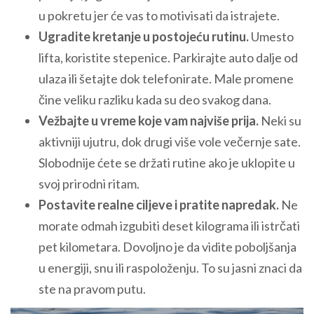
u pokretu jer će vas to motivisati da istrajete.
Ugradite kretanje u postojeću rutinu.
Umesto
lifta, koristite stepenice. Parkirajte auto dalje od
ulaza ili šetajte dok telefonirate. Male promene
čine veliku razliku kada su deo svakog dana.
Vežbajte u vreme koje vam najviše prija.
Neki su
aktivniji ujutru, dok drugi više vole večernje sate.
Slobodnije ćete se držati rutine ako je uklopite u
svoj prirodni ritam.
Postavite realne ciljeve i pratite napredak.
Ne
morate odmah izgubiti deset kilograma ili istrčati
pet kilometara. Dovoljno je da vidite poboljšanja
u energiji, snu ili raspoloženju. To su jasni znaci da
ste na pravom putu.