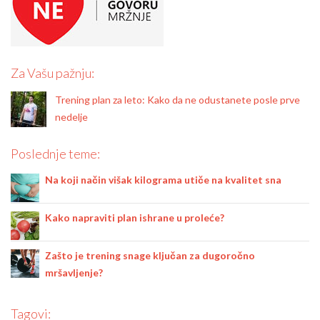
Za Vašu pažnju:
Trening plan za leto: Kako da ne odustanete posle prve
nedelje
Poslednje teme:
Na koji način višak kilograma utiče na kvalitet sna
Kako napraviti plan ishrane u proleće?
Zašto je trening snage ključan za dugoročno
mršavljenje?
Tagovi: