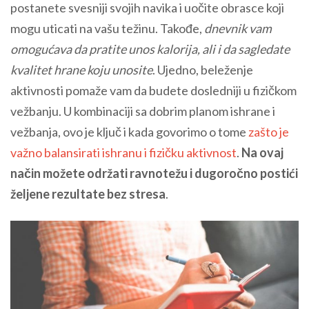
postanete svesniji svojih navika i uočite obrasce koji
mogu uticati na vašu težinu. Takođe,
dnevnik vam
omogućava da pratite unos kalorija, ali i da sagledate
kvalitet hrane koju unosite
. Ujedno, beleženje
aktivnosti pomaže vam da budete dosledniji u fizičkom
vežbanju. U kombinaciji sa dobrim planom ishrane i
vežbanja, ovo je ključ i kada govorimo o tome
zašto je
važno balansirati ishranu i fizičku aktivnost
.
Na ovaj
način možete održati ravnotežu i dugoročno postići
željene rezultate bez stresa
.