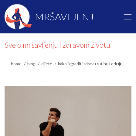
MRŠAVLJENJE
Sve o mršavljenju i zdravom životu
home
blog
dijete
kako izgraditi zdravu rutinu i odr� ...