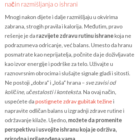
način razmišljanja o ishrani
Mnogi nakon dijete i dalje razmišljaju u okvirima
zabrana, strogih pravila i kalorija. Međutim, pravo
rešenje je da
razvijete zdravu rutinu ishrane
koja ne
podrazumeva odricanje, već balans. Umesto da hranu
posmatrate kao neprijatelja, počnite da je doživljavate
kao izvor energije i podrške za telo. Uživajte u
raznovrsnim obrocima i slušajte signale gladi i sitosti.
Ne postoji „dobra“ i „loša“ hrana –
sve zavisi od
količine, učestalosti i konteksta
. Na ovaj način,
uspećete da
postignete zdrav gubitak težine
i
napravite odličan balans u izgradnji zdrave rutine i
održavanje kilaže. Ujedno,
možete da promenite
perspektivu i usvojite ishranu koja je održiva,
prirodna i prilagođena vama
.