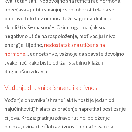
kvalitetan san. Nedovoljno sna remeti rad hormona,
povećava apetit i smanjuje sposobnost tela da se
oporavi. Telo bez odmora teže sagoreva kalorije i
skladišti više masnoće. Osim toga, manjak sna
negativno utiče na raspoloženje, motivaciju i nivo
energije. Ujedno,
nedostatak sna utiče na na
hormone
. Jednostanvo, važno je da spavate dovoljno
svake noći kako biste održali stabilnu kilažu i
dugoročno zdravlje.
Vođenje dnevnika ishrane i aktivnosti
Vođenje dnevnika ishrane i aktivnosti je jedan od
najučinkovitijih alata za praćenje napretka i postizanje
ciljeva. Kroz izgradnju zdrave rutine, beleženje
obroka, užina i fizičkih aktivnosti pomaže vam da