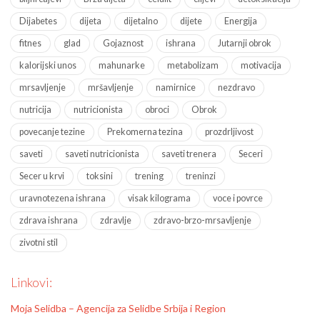
Dijabetes
dijeta
dijetalno
dijete
Energija
fitnes
glad
Gojaznost
ishrana
Jutarnji obrok
kalorijski unos
mahunarke
metabolizam
motivacija
mrsavljenje
mršavljenje
namirnice
nezdravo
nutricija
nutricionista
obroci
Obrok
povecanje tezine
Prekomerna tezina
prozdrljivost
saveti
saveti nutricionista
saveti trenera
Seceri
Secer u krvi
toksini
trening
treninzi
uravnotezena ishrana
visak kilograma
voce i povrce
zdrava ishrana
zdravlje
zdravo-brzo-mrsavljenje
zivotni stil
Linkovi:
Moja Selidba – Agencija za Selidbe Srbija i Region