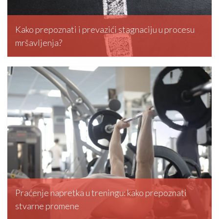
Kako prepoznati i prevazići stagnaciju u procesu
mršavljenja?
editormd, March 5, 2026
Praćenje napretka u treningu: kako prepoznati
stvarne promene