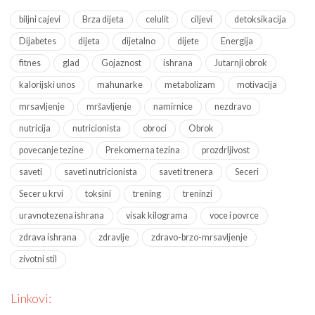
biljni cajevi
Brza dijeta
celulit
ciljevi
detoksikacija
Dijabetes
dijeta
dijetalno
dijete
Energija
fitnes
glad
Gojaznost
ishrana
Jutarnji obrok
kalorijski unos
mahunarke
metabolizam
motivacija
mrsavljenje
mršavljenje
namirnice
nezdravo
nutricija
nutricionista
obroci
Obrok
povecanje tezine
Prekomerna tezina
prozdrljivost
saveti
saveti nutricionista
saveti trenera
Seceri
Secer u krvi
toksini
trening
treninzi
uravnotezena ishrana
visak kilograma
voce i povrce
zdrava ishrana
zdravlje
zdravo-brzo-mrsavljenje
zivotni stil
Linkovi: