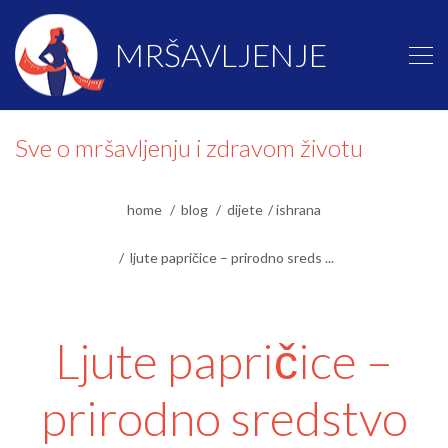
MRŠAVLJENJE
Sve o mršavljenju i zdravom životu
home
blog
dijete
ishrana
ljute papričice – prirodno sreds ...
Ljute papričice –
prirodno sredstvo