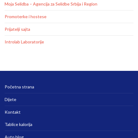
Moja Selidba – Agencija za Selidbe Srbija i Region
Promoterke i hostese
Prijatelji sajta
Introlab Laboratorije
Početna strana
Dijete
Kontakt
Tablice kalorija
Auto blog