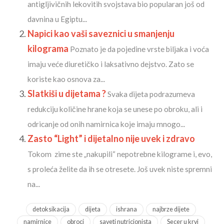
antigljivičnih lekovitih svojstava bio popularan još od
davnina u Egiptu...
Napici kao vaši saveznici u smanjenju
kilograma
Poznato je da pojedine vrste biljaka i voća
imaju veće diuretičko i laksativno dejstvo. Zato se
koriste kao osnova za...
Slatkiši u dijetama ?
Svaka dijeta podrazumeva
redukciju količine hrane koja se unese po obroku, ali i
odricanje od onih namirnica koje imaju mnogo...
Zasto “Light” i dijetalno nije uvek i zdravo
Tokom zime ste „nakupili“ nepotrebne kilograme i, evo,
s proleća želite da ih se otresete. Još uvek niste spremni
na...
detoksikacija
dijeta
ishrana
najbrze dijete
namirnice
obroci
saveti nutricionista
Secer u krvi