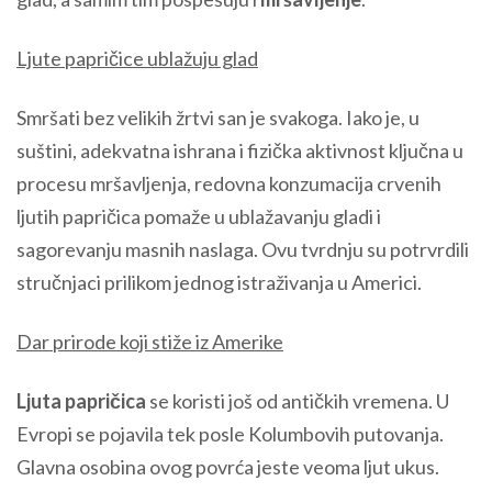
Ljute papričice ublažuju glad
Smršati bez velikih žrtvi san je svakoga. Iako je, u
suštini, adekvatna ishrana i fizička aktivnost ključna u
procesu mršavljenja, redovna konzumacija crvenih
ljutih papričica pomaže u ublažavanju gladi i
sagorevanju masnih naslaga. Ovu tvrdnju su potrvrdili
stručnjaci prilikom jednog istraživanja u Americi.
Dar prirode koji stiže iz Amerike
Ljuta papričica
se koristi još od antičkih vremena. U
Evropi se pojavila tek posle Kolumbovih putovanja.
Glavna osobina ovog povrća jeste veoma ljut ukus.