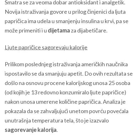
Smatra se za veoma dobar antioksidant i analgetik.
Novija istraživanja govore u prilog činjenici da ljuta
papričica ima udela u smanjenju insulina u krvi, pa se
može primeniti i u
dijetama
za dijabetičare.
Ljute papričice sagorevaju kalorije
Prilikom poslednjeg istraživanja američkih naučnika
ispostavilo se da smanjuju apetit. Do ovih rezultata se
došlo na osnovu procene kalorijskog unosa 25 osoba
(od kojih je 13 redovno konzumiralo ljute papričice)
nakon unosa umerene količine papričica. Analiza je
pokazala da se zahvaljujući unetom povrću povećala
unutrašnja temperatura tela, što je izazvalo
sagorevanje kalorija
.