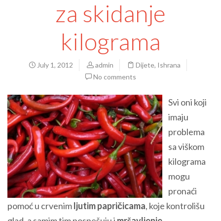
za skidanje
kilograma
July 1, 2012
admin
Dijete
,
Ishrana
No comments
Svi oni koji
imaju
problema
sa viškom
kilograma
mogu
pronaći
pomoć u crvenim
ljutim papričicama
, koje kontrolišu
glad, a samim tim pospešuju i
mršavljenje
.