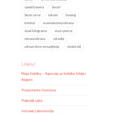
saveti trenera
Seceri
Secer u krvi
toksini
trening
treninzi
uravnotezena ishrana
visak kilograma
voce i povrce
zdrava ishrana
zdravlje
zdravo-brzo-mrsavljenje
zivotni stil
Linkovi:
Moja Selidba – Agencija za Selidbe Srbija i
Region
Promoterke i hostese
Prijatelji sajta
Introlab Laboratorije