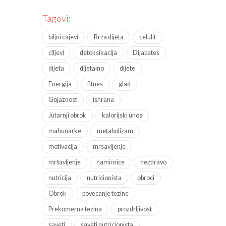
Tagovi:
biljni cajevi
Brza dijeta
celulit
ciljevi
detoksikacija
Dijabetes
dijeta
dijetalno
dijete
Energija
fitnes
glad
Gojaznost
ishrana
Jutarnji obrok
kalorijski unos
mahunarke
metabolizam
motivacija
mrsavljenje
mršavljenje
namirnice
nezdravo
nutricija
nutricionista
obroci
Obrok
povecanje tezine
Prekomerna tezina
prozdrljivost
saveti
saveti nutricionista