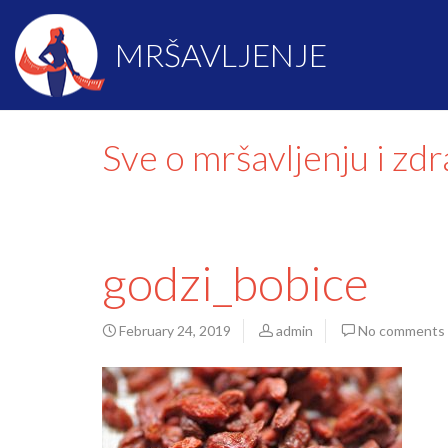
MRŠAVLJENJE
Sve o mršavljenju i zd
godzi_bobice
February 24, 2019
admin
No comments