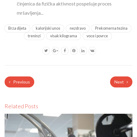
činjenica da fizička aktivnost pospešuje proces
mršavljenja...
Brza dijeta
kalorijski unos
nezdravo
Prekomerna tezina
treninzi
visak kilograma
voce i povrce
Previous
Next
Related Posts