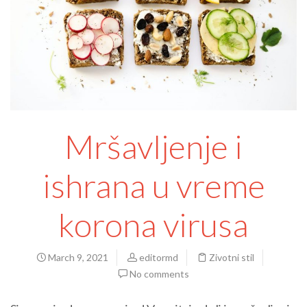
Mršavljenje i
ishrana u vreme
korona virusa
March 9, 2021
editormd
Zivotni stil
No comments