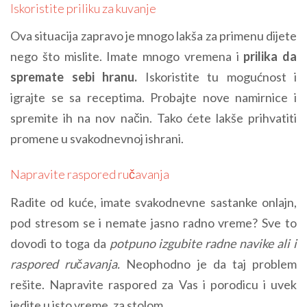
Iskoristite priliku za kuvanje
Ova situacija zapravo je mnogo lakša za primenu dijete
nego što mislite. Imate mnogo vremena i
prilika da
spremate sebi hranu.
Iskoristite tu mogućnost i
igrajte se sa receptima. Probajte nove namirnice i
spremite ih na nov način. Tako ćete lakše prihvatiti
promene u svakodnevnoj ishrani.
Napravite raspored ručavanja
Radite od kuće, imate svakodnevne sastanke onlajn,
pod stresom se i nemate jasno radno vreme? Sve to
dovodi to toga da
potpuno izgubite radne navike ali i
raspored ručavanja.
Neophodno je da taj problem
rešite. Napravite raspored za Vas i porodicu i uvek
jedite u isto vreme, za stolom.