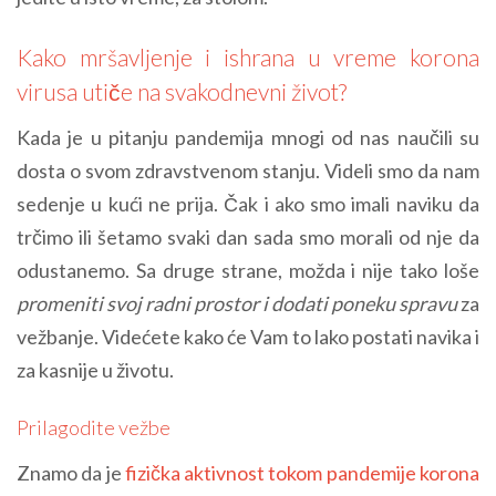
Kako mršavljenje i ishrana u vreme korona
virusa utiče na svakodnevni život?
Kada je u pitanju pandemija mnogi od nas naučili su
dosta o svom zdravstvenom stanju. Videli smo da nam
sedenje u kući ne prija. Čak i ako smo imali naviku da
trčimo ili šetamo svaki dan sada smo morali od nje da
odustanemo. Sa druge strane, možda i nije tako loše
promeniti svoj radni prostor i dodati poneku spravu
za
vežbanje. Videćete kako će Vam to lako postati navika i
za kasnije u životu.
Prilagodite vežbe
Znamo da je
fizička aktivnost tokom pandemije korona