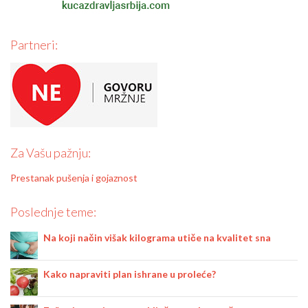
Partneri:
Za Vašu pažnju:
Prestanak pušenja i gojaznost
Poslednje teme:
Na koji način višak kilograma utiče na kvalitet sna
Kako napraviti plan ishrane u proleće?