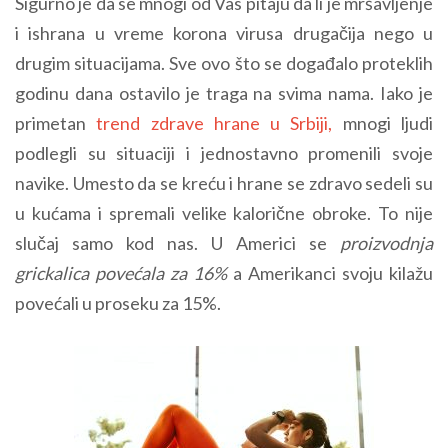
Sigurno je da se mnogi od Vas pitaju da li je mršavljenje
i ishrana u vreme korona virusa drugačija nego u
drugim situacijama. Sve ovo što se događalo proteklih
godinu dana ostavilo je traga na svima nama. Iako je
primetan
trend zdrave hrane u Srbiji,
mnogi ljudi
podlegli su situaciji i jednostavno promenili svoje
navike. Umesto da se kreću i hrane se zdravo sedeli su
u kućama i spremali velike kalorične obroke. To nije
slučaj samo kod nas. U Americi se
proizvodnja
grickalica povećala za 16%
a Amerikanci svoju kilažu
povećali u proseku za 15%.