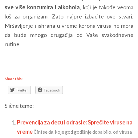
sve više konzumira i alkohola
, koji je takođe veoma
loš za organizam. Zato najpre izbacite ove stvari.
Mršavljenje i ishrana u vreme korona virusa ne mora
da bude mnogo drugačija od Vaše svakodnevne
rutine.
Share this:
Twitter
Facebook
Slične teme:
Prevencija za decu i odrasle: Sprečite viruse na
vreme
Čini se da, koje god godišnje doba bilo, od virusa