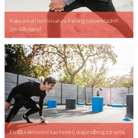
Kako ostati motivisan za trening tokom hladnih
zimskih dana?
editormd, December 20, 2025
Fizička aktivnost kao temelj dugoročnog zdravlja