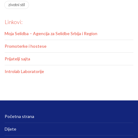
zivotni stil
Linkovi:
Moja Selidba – Agencija za Selidbe Srbija i Region
Promoterke i hostese
Prijatelji sajta
Introlab Laboratorije
Početna strana
Dijete