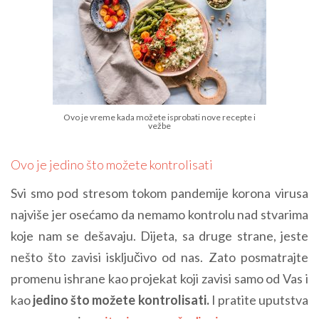
Ovo je vreme kada možete isprobati nove recepte i
vežbe
Ovo je jedino što možete kontrolisati
Svi smo pod stresom tokom pandemije korona virusa
najviše jer osećamo da nemamo kontrolu nad stvarima
koje nam se dešavaju. Dijeta, sa druge strane, jeste
nešto što zavisi isključivo od nas. Zato posmatrajte
promenu ishrane kao projekat koji zavisi samo od Vas i
kao
jedino što možete kontrolisati.
I pratite uputstva