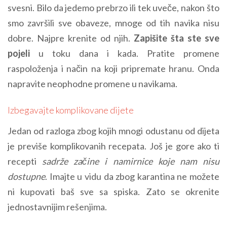
svesni. Bilo da jedemo prebrzo ili tek uveče, nakon što
smo završili sve obaveze, mnoge od tih navika nisu
dobre. Najpre krenite od njih.
Zapišite šta ste sve
pojeli
u toku dana i kada. Pratite promene
raspoloženja i način na koji pripremate hranu. Onda
napravite neophodne promene u navikama.
Izbegavajte komplikovane dijete
Jedan od razloga zbog kojih mnogi odustanu od dijeta
je previše komplikovanih recepata. Još je gore ako ti
recepti
sadrže začine i namirnice koje nam nisu
dostupne
. Imajte u vidu da zbog karantina ne možete
ni kupovati baš sve sa spiska. Zato se okrenite
jednostavnijim rešenjima.