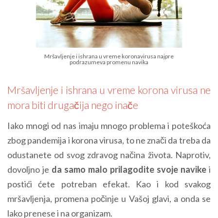
Mršavljenje i ishrana u vreme koronavirusa najpre
podrazumeva promenu navika
Mršavljenje i ishrana u vreme korona virusa ne
mora biti drugačija nego inače
Iako mnogi od nas imaju mnogo problema i poteškoća
zbog pandemija i korona virusa, to ne znači da treba da
odustanete od svog zdravog načina života. Naprotiv,
dovoljno je
da samo malo prilagodite svoje navike
i
postići ćete potreban efekat. Kao i kod svakog
mršavljenja, promena počinje u Vašoj glavi, a onda se
lako prenese i na organizam.