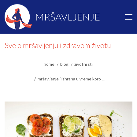
MRŠAVLJENJE
Sve o mršavljenju i zdravom životu
home
blog
zivotni stil
mršavljenje i ishrana u vreme koro ...