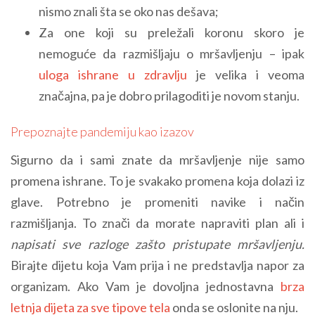
nismo znali šta se oko nas dešava;
Za one koji su preležali koronu skoro je
nemoguće da razmišljaju o mršavljenju – ipak
uloga ishrane u zdravlju
je velika i veoma
značajna, pa je dobro prilagoditi je novom stanju.
Prepoznajte pandemiju kao izazov
Sigurno da i sami znate da mršavljenje nije samo
promena ishrane. To je svakako promena koja dolazi iz
glave. Potrebno je promeniti navike i način
razmišljanja. To znači da morate napraviti plan ali i
napisati sve razloge zašto pristupate mršavljenju.
Birajte dijetu koja Vam prija i ne predstavlja napor za
organizam. Ako Vam je dovoljna jednostavna
brza
letnja dijeta za sve tipove tela
onda se oslonite na nju.