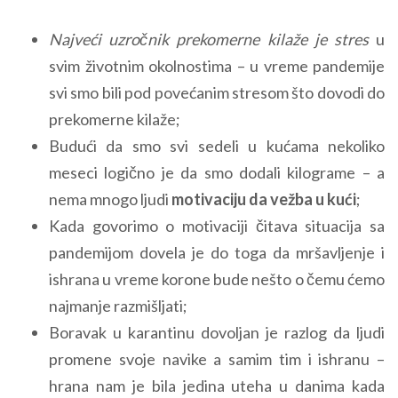
Najveći uzročnik prekomerne kilaže je stres
u
svim životnim okolnostima – u vreme pandemije
svi smo bili pod povećanim stresom što dovodi do
prekomerne kilaže;
Budući da smo svi sedeli u kućama nekoliko
meseci logično je da smo dodali kilograme – a
nema mnogo ljudi
motivaciju da vežba u kući
;
Kada govorimo o motivaciji čitava situacija sa
pandemijom dovela je do toga da mršavljenje i
ishrana u vreme korone bude nešto o čemu ćemo
najmanje razmišljati;
Boravak u karantinu dovoljan je razlog da ljudi
promene svoje navike a samim tim i ishranu –
hrana nam je bila jedina uteha u danima kada