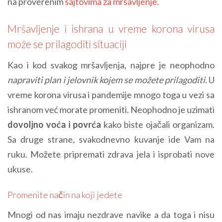
na proverenim
sajtovima za mršavljenje
.
Mršavljenje i ishrana u vreme korona virusa
može se prilagoditi situaciji
Kao i kod svakog mršavljenja, najpre je neophodno
napraviti plan i jelovnik kojem se možete prilagoditi
. U
vreme korona virusa i pandemije mnogo toga u vezi sa
ishranom već morate promeniti. Neophodno je uzimati
dovoljno voća i povrća
kako biste ojačali organizam.
Sa druge strane, svakodnevno kuvanje ide Vam na
ruku. Možete pripremati zdrava jela i isprobati nove
ukuse.
Promenite način na koji jedete
Mnogi od nas imaju nezdrave navike a da toga i nisu