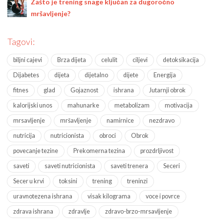
Zašto je trening snage ključan za dugoročno
mršavljenje?
Tagovi:
biljni cajevi
Brza dijeta
celulit
ciljevi
detoksikacija
Dijabetes
dijeta
dijetalno
dijete
Energija
fitnes
glad
Gojaznost
ishrana
Jutarnji obrok
kalorijski unos
mahunarke
metabolizam
motivacija
mrsavljenje
mršavljenje
namirnice
nezdravo
nutricija
nutricionista
obroci
Obrok
povecanje tezine
Prekomerna tezina
prozdrljivost
saveti
saveti nutricionista
saveti trenera
Seceri
Secer u krvi
toksini
trening
treninzi
uravnotezena ishrana
visak kilograma
voce i povrce
zdrava ishrana
zdravlje
zdravo-brzo-mrsavljenje