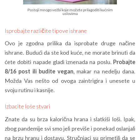
Postoji mnogo vežbi koje možete prilagoditi kućnim
uslovima
Isprobajte različite tipove ishrane
Ovo je zgodna prilika da isprobate druge načine
ishrane. Budući da ste kod kuće, ne morate brinuti da
ćete dobiti napade gladi iznenada na poslu.
Probajte
8/16 post ili budite vegan
, makar na nedelju dana.
Možda Vas nešto od ovoga zaintrigira i unesete u
svoju rutinu i kasnije.
Izbacite loše stvari
Znate da su brza kalorična hrana i slatkiši loši. Ipak,
zbog pandemije svi smo jeli previše i ponekad oslanjali
na brzu hranu i dostavu. Stručnjaci su primetili da se