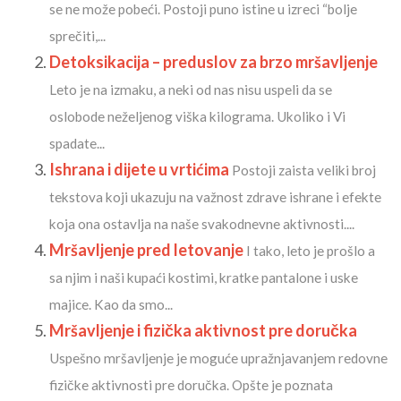
se ne može pobeći. Postoji puno istine u izreci “bolje
sprečiti,...
Detoksikacija – preduslov za brzo mršavljenje
Leto je na izmaku, a neki od nas nisu uspeli da se
oslobode neželjenog viška kilograma. Ukoliko i Vi
spadate...
Ishrana i dijete u vrtićima
Postoji zaista veliki broj
tekstova koji ukazuju na važnost zdrave ishrane i efekte
koja ona ostavlja na naše svakodnevne aktivnosti....
Mršavljenje pred letovanje
I tako, leto je prošlo a
sa njim i naši kupaći kostimi, kratke pantalone i uske
majice. Kao da smo...
Mršavljenje i fizička aktivnost pre doručka
Uspešno mršavljenje je moguće upražnjavanjem redovne
fizičke aktivnosti pre doručka. Opšte je poznata