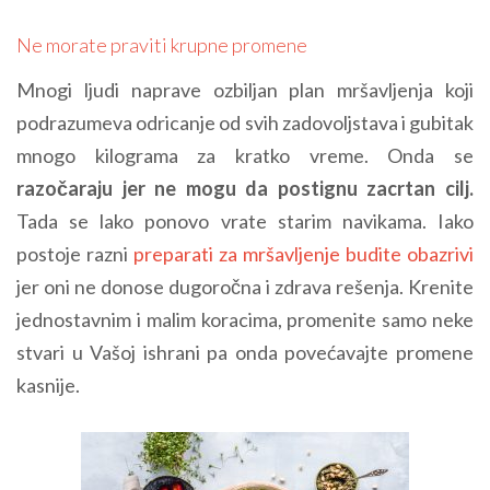
Ne morate praviti krupne promene
Mnogi ljudi naprave ozbiljan plan mršavljenja koji
podrazumeva odricanje od svih zadovoljstava i gubitak
mnogo kilograma za kratko vreme. Onda se
razočaraju jer ne mogu da postignu zacrtan cilj.
Tada se lako ponovo vrate starim navikama. Iako
postoje razni
preparati za mršavljenje budite obazrivi
jer oni ne donose dugoročna i zdrava rešenja. Krenite
jednostavnim i malim koracima, promenite samo neke
stvari u Vašoj ishrani pa onda povećavajte promene
kasnije.