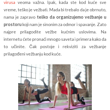
virusa
veoma važna. Ipak, kada ste kod kuće sve
vreme, teško je vežbati. Mada bi trebalo da je obrnuto,
nama je zapravo
teško da organizujemo vežbanje u
prostoru
koji nam je sinonim za odmor i spavanje. Zato
najpre prilagodite vežbe kućnim uslovima. Na
internetu ćete pronaći mnogo saveta i primera kako da
to učinite. Čak postoje i rekviziti za vežbanje
prilagođeni vežbanju kod kuće.