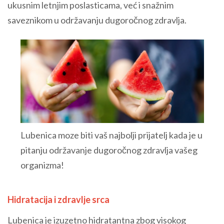
ukusnim letnjim poslasticama, već i snažnim
saveznikom u održavanju dugoročnog zdravlja.
Lubenica moze biti vaš najbolji prijatelj kada je u
pitanju održavanje dugoročnog zdravlja vašeg
organizma!
Hidratacija i zdravlje srca
Lubenica je izuzetno hidratantna zbog visokog