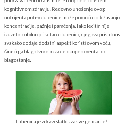
podržava neurotransmitere i doprinosi opštem
kognitivnom zdravlju. Redovno unošenje ovog
nutrijenta putem lubenice može pomoći u održavanju
koncentracije, pažnje i pamćenja. Iako lecitin nije
izuzetno obilno prisutan u lubenici, njegova prisutnost
svakako dodaje dodatni aspekt koristi ovom voću,
čineći ga blagotvornim za celokupno mentalno
blagostanje.
Lubenica je zdravi slatkis za sve genracije!