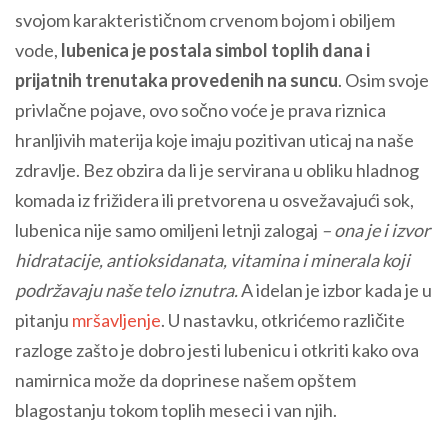
svojom karakterističnom crvenom bojom i obiljem
vode,
lubenica je postala simbol toplih dana i
prijatnih trenutaka provedenih na suncu
. Osim svoje
privlačne pojave, ovo sočno voće je prava riznica
hranljivih materija koje imaju pozitivan uticaj na naše
zdravlje. Bez obzira da li je servirana u obliku hladnog
komada iz frižidera ili pretvorena u osvežavajući sok,
lubenica nije samo omiljeni letnji zalogaj
– ona je i izvor
hidratacije, antioksidanata, vitamina i minerala koji
podržavaju naše telo iznutra.
A idelan je izbor kada je u
pitanju
mršavljenje
. U nastavku, otkrićemo različite
razloge zašto je dobro jesti lubenicu i otkriti kako ova
namirnica može da doprinese našem opštem
blagostanju tokom toplih meseci i van njih.