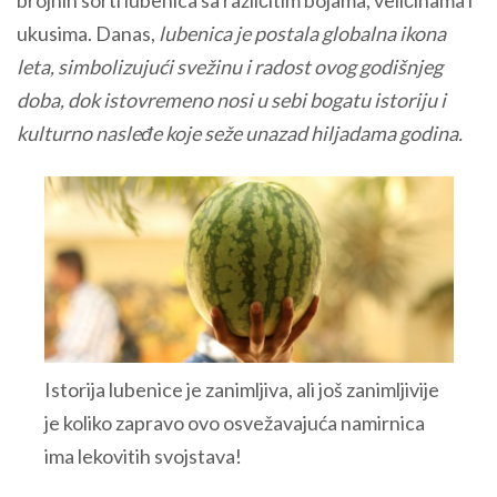
brojnih sorti lubenica sa različitim bojama, veličinama i
ukusima. Danas,
lubenica je postala globalna ikona
leta, simbolizujući svežinu i radost ovog godišnjeg
doba, dok istovremeno nosi u sebi bogatu istoriju i
kulturno nasleđe koje seže unazad hiljadama godina.
Istorija lubenice je zanimljiva, ali još zanimljivije
je koliko zapravo ovo osvežavajuća namirnica
ima lekovitih svojstava!