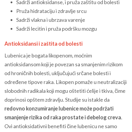
Sadrži antioksidanse, i pruža zaštitu od bolesti
Pruža hidrataciju i zdravlje srcu
Sadrži vlakna i ubrzava varenje
Sadrži lecitin i pruža podršku mozgu
Antioksidansi i zaštita od bolesti
Lubenica je bogata likopenom, moćnim
antioksidansom koji je povezan sa smanjenim rizikom
od hroničnih bolesti, uključujući srčane bolesti i
određene tipove raka. Likopen pomaže u neutralizaciji
slobodnih radikala koji mogu oštetiti ćelije i tkiva, čime
doprinosi opštem zdravlju. Studije su istakle da
redovno konzumiranje lubenice može podržati
smanjenje rizika od raka prostate i debelog creva
.
Ovi antioksidativni benefiti čine lubenicu ne samo