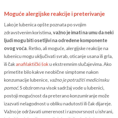
Moguće alergijske reakcije i preterivanje
Lako je lubenica opšte poznata po svojim
zdravstvenim koristima,
važno je imati na umu da neki
ljudi mogu biti osetljivi na određene komponente
ovog voća
. Retko, ali moguće, alergijske reakcije na
lubenicu mogu uključivati svrab, oticanje usana ili grla,
ili čak
anafilaktički šok
u ekstremnim slučajevima. Ako
primetite bilo kakve neobične simptome nakon
konzumacije lubenice,
važno je potražiti medicinsku
pomoć.
S obzirom na visok sadržaj vode u lubenici,
postoji mogućnost da preterano konzumiranje može
izazvati nelagodnost u obliku nadutosti ili čak dijareje.
Važno je održavati umerenost i raznovrsnost u ishrani,