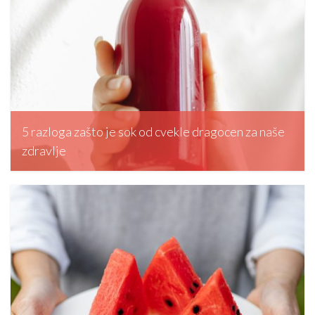
5 razloga zašto je sok od cvekle dragocen za naše
zdravlje
editormd, January 19, 2024