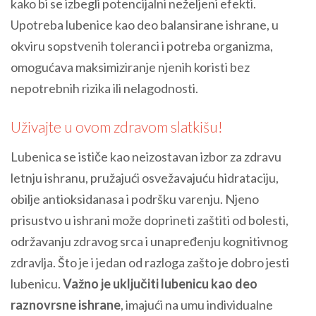
kako bi se izbegli potencijalni neželjeni efekti.
Upotreba lubenice kao deo balansirane ishrane, u
okviru sopstvenih toleranci i potreba organizma,
omogućava maksimiziranje njenih koristi bez
nepotrebnih rizika ili nelagodnosti.
Uživajte u ovom zdravom slatkišu!
Lubenica se ističe kao neizostavan izbor za zdravu
letnju ishranu, pružajući osvežavajuću hidrataciju,
obilje antioksidanasa i podršku varenju. Njeno
prisustvo u ishrani može doprineti zaštiti od bolesti,
održavanju zdravog srca i unapređenju kognitivnog
zdravlja. Što je i jedan od razloga zašto je dobro jesti
lubenicu.
Važno je uključiti lubenicu kao deo
raznovrsne ishrane
, imajući na umu individualne