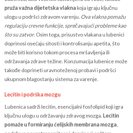
pruža važna dijetetska vlakna
koja igraju ključnu
ulogu u podršci zdravom varenju.
Ova vlakna pomažu
regulaciju crevne funkcije, sprečavajući probleme kao
što su zatvor
. Osim toga, prisustvo vlakana u lubenici
doprinosi osećaju sitosti i kontrolisanju apetita, što
može biti korisno tokom procesa mršavljenja ili
održavanja zdrave težine. Konzumacija lubenice može
takođe doprineti uravnoteženoj probavi i podršci
ukupnom blagostanju sistema za varenje.
Lecitin i podrška mozgu
Lubenica sadrži lecitin, esencijalni fosfolipid koji igra
ključnu ulogu u održavanju zdravog mozga.
Lecitin
pomaže u formiranju ćelijskih membrana mozga
,