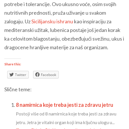
potrebe i tolerancije. Ovo ukusno voće, osim svojih
nutritivnih prednosti, pruža uživanje u svakom
zalogaju. Uz
Sicilijansku ishranu
kao inspiraciju za
mediteranski užitak, lubenica postaje još jedan korak
ka celovitom blagostanju, obezbeđujući svežinu, ukus i
dragocene hranljive materije za naš organizam.
Share this:
Twitter
Facebook
Slične teme:
8 namirnica koje treba jesti za zdravu jetru
Postoji više od 8 namirnica koje treba jesti za zdravu
jetru. Jetra je vitalni organ koji ima ključnu ulogu u...