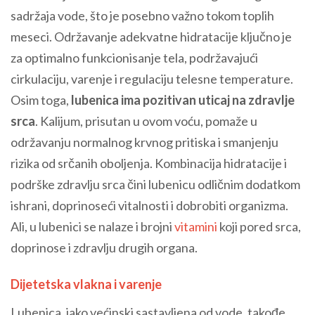
sadržaja vode, što je posebno važno tokom toplih
meseci. Održavanje adekvatne hidratacije ključno je
za optimalno funkcionisanje tela, podržavajući
cirkulaciju, varenje i regulaciju telesne temperature.
Osim toga,
lubenica ima pozitivan uticaj na zdravlje
srca
. Kalijum, prisutan u ovom voću, pomaže u
održavanju normalnog krvnog pritiska i smanjenju
rizika od srčanih oboljenja. Kombinacija hidratacije i
podrške zdravlju srca čini lubenicu odličnim dodatkom
ishrani, doprinoseći vitalnosti i dobrobiti organizma.
Ali, u lubenici se nalaze i brojni
vitamini
koji pored srca,
doprinose i zdravlju drugih organa.
Dijetetska vlakna i varenje
Lubenica, iako većinski sastavljena od vode, takođe