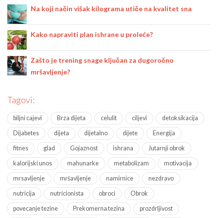
Na koji način višak kilograma utiče na kvalitet sna
Kako napraviti plan ishrane u proleće?
Zašto je trening snage ključan za dugoročno
mršavljenje?
Tagovi:
biljni cajevi
Brza dijeta
celulit
ciljevi
detoksikacija
Dijabetes
dijeta
dijetalno
dijete
Energija
fitnes
glad
Gojaznost
ishrana
Jutarnji obrok
kalorijski unos
mahunarke
metabolizam
motivacija
mrsavljenje
mršavljenje
namirnice
nezdravo
nutricija
nutricionista
obroci
Obrok
povecanje tezine
Prekomerna tezina
prozdrljivost