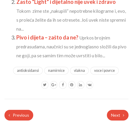
Zasto “Light” i dijetalno nije uvek i zdravo
Tokom zime ste „nakupili“ nepotrebne kilograme i, evo,
s proleća želite da ih se otresete. Još uvek niste spremni
na...
Pivo i dijeta – zašto da ne?
Uprkos brojnim
predrasudama, naučnici su se jednoglasno složili da pivo
ne goji, pa se samim tim može uvrstiti u bilo...
antioksidansi
namirnice
vlakna
voce i povrce
Previous
Next