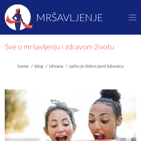
MRŠAVLJENJE
Sve o mršavljenju i zdravom životu
home
blog
ishrana
zašto je dobro jesti lubenicu