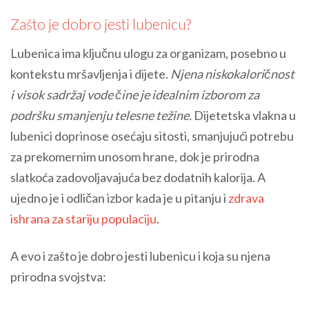
Zašto je dobro jesti lubenicu?
Lubenica ima ključnu ulogu za organizam, posebno u
kontekstu mršavljenja i dijete.
Njena niskokaloričnost
i visok sadržaj vode čine je idealnim izborom za
podršku smanjenju telesne težine.
Dijetetska vlakna u
lubenici doprinose osećaju sitosti, smanjujući potrebu
za prekomernim unosom hrane, dok je prirodna
slatkoća zadovoljavajuća bez dodatnih kalorija. A
ujedno je i odličan izbor kada je u pitanju i
zdrava
ishrana za stariju populaciju
.
A evo i zašto je dobro jesti lubenicu i koja su njena
prirodna svojstva: