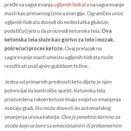
pređe sa sagorevanja
ugljenih hidrata
na sagorevanje
masti kao primarnog izvora energije. Ograničen unos
ugljenih hidrata dovodi do nedostatka glukoze,
podstičući jetru da proizvodi ketonska tela.
Ova
ketonska tela služe kao gorivo za telo i mozak,
pokrećući proces ketoze.
Ovaj prelazak na
sagorevanje masti umesto ugljenih hidrata može
rezultirati značajnim gubitkom težine.
Jedna od primarnih prednosti keto dijete je njen
potencijal da kontroliše apetit. Ketonska tela
proizvedena tokom ketoze imaju svojstvo smanjenja
osećaja gladi, što može dovesti do automatskog
smanjenja unosa kalorija.
Ovo je posebno korisno za
osobe koje se bore sa emocionalnim ili prekomernim