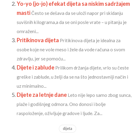
Yo-yo (jo-jo) efekat dijeta sa niskim sadržajem
masti
Često se dešava da se uloži napor pri skidanju
suvišnih kilograma,a da se oni posle vrate – u pitanju je
omraženi...
Pritikinova dijeta
Pritikinova dijeta je idealna za
osobe koje ne vole meso i žele da vode računa o svom
zdravlju, jer se pomoću...
Dijete i zablude
Prilikom držanja dijete, vrlo su česte
greške i zablude, u želji da se na što jednostavniji način i
uz minimalno...
Dijete za letnje dane
Leto nije lepo samo zbog sunca,
plaže i godišnjeg odmora. Ono donosi i bolje
raspoloženje, oživljuje gradove i ljude. Za...
dijeta