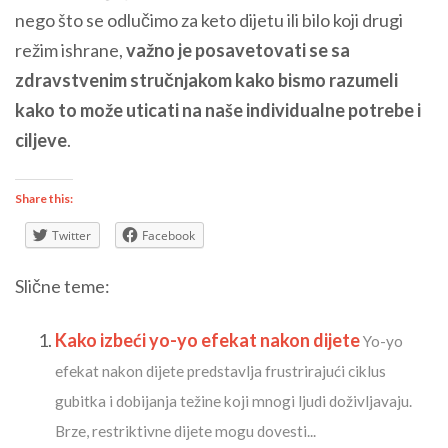
nego što se odlučimo za keto dijetu ili bilo koji drugi
režim ishrane,
važno je posavetovati se sa
zdravstvenim stručnjakom kako bismo razumeli
kako to može uticati na naše individualne potrebe i
ciljeve
.
Share this:
Twitter
Facebook
Slične teme:
Kako izbeći yo-yo efekat nakon dijete
Yo-yo
efekat nakon dijete predstavlja frustrirajući ciklus
gubitka i dobijanja težine koji mnogi ljudi doživljavaju.
Brze, restriktivne dijete mogu dovesti...