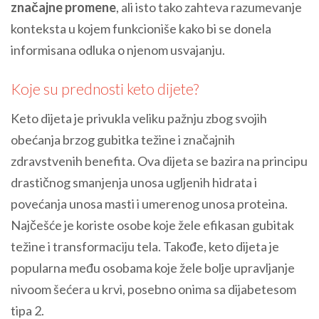
značajne promene
, ali isto tako zahteva razumevanje
konteksta u kojem funkcioniše kako bi se donela
informisana odluka o njenom usvajanju.
Koje su prednosti keto dijete?
Keto dijeta je privukla veliku pažnju zbog svojih
obećanja brzog gubitka težine i značajnih
zdravstvenih benefita. Ova dijeta se bazira na principu
drastičnog smanjenja unosa ugljenih hidrata i
povećanja unosa masti i umerenog unosa proteina.
Najčešće je koriste osobe koje žele efikasan gubitak
težine i transformaciju tela. Takođe, keto dijeta je
popularna među osobama koje žele bolje upravljanje
nivoom šećera u krvi, posebno onima sa dijabetesom
tipa 2.