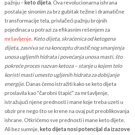
pažnju –
keto dijeta
. Ova revolucionarna ishrana
postala je sinonim za brz gubitak težine i dramatične
transformacije tela, privlačeći pažnju brojnih
pojedinaca u potrazi za efikasnim rešenjem za
mršavljenje
.
Keto dijeta, skraćenica od ketogena
dijeta, zasniva se na konceptu drastičnog smanjenja
unosa ugljenih hidrata i povećanja unosa masti, što
pokreće proces nazvan ketoza – stanje u kojem telo
koristi masti umesto ugljenih hidrata za dobijanje
energije.
Danas ćemo istražiti kako se keto dijeta
proslavila kao “čarobni štapić” za mršavljenje,
istražujući njene prednosti i mane koje treba uzeti u
obzir pre nego što se krene na ovaj put preoblikovanja
ishrane. Otkrićemo sve prednosti i mane keto dijete.
Ali bez sumnje,
keto dijeta nosi potencijal da izazove