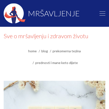
MRŠAVLJENJE
Sve o mršavljenju i zdravom životu
home
blog
prekomerna tezina
prednosti i mane keto dijete