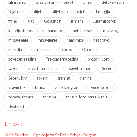
biljni cajevi
Brza dijeta
celulit
ciljevi
detoksikacija
Dijabetes
dijeta
dijetalno
dijete
Energija
fitnes
glad
Gojaznost
ishrana
Jutarnji obrok
kalorijski unos
mahunarke
metabolizam
motivacija
mrsavljenje
mršavljenje
namirnice
nezdravo
nutricija
nutricionista
obroci
Obrok
povecanje tezine
Prekomerna tezina
prozdrljivost
saveti
saveti nutricionista
saveti trenera
Seceri
Secer u krvi
toksini
trening
treninzi
uravnotezena ishrana
visak kilograma
voce i povrce
zdrava ishrana
zdravlje
zdravo-brzo-mrsavljenje
zivotni stil
Linkovi:
Moja Selidba – Agencija za Selidbe Srbija i Region