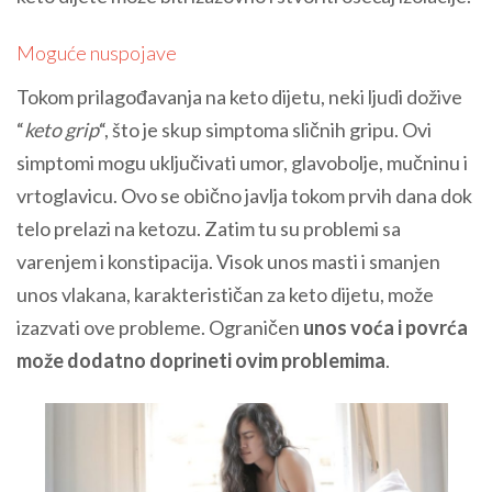
Moguće nuspojave
Tokom prilagođavanja na keto dijetu, neki ljudi dožive
“
keto grip
“, što je skup simptoma sličnih gripu. Ovi
simptomi mogu uključivati umor, glavobolje, mučninu i
vrtoglavicu. Ovo se obično javlja tokom prvih dana dok
telo prelazi na ketozu. Zatim tu su problemi sa
varenjem i konstipacija. Visok unos masti i smanjen
unos vlakana, karakterističan za keto dijetu, može
izazvati ove probleme. Ograničen
unos voća i povrća
može dodatno doprineti ovim problemima
.