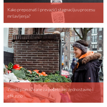
Kako prepoznati i prevazići stagnaciju u procesu
mršavljenja?
editormd, March 5, 2026
Zimski plan ishrane za početnike: Jednostavno i
efikasno