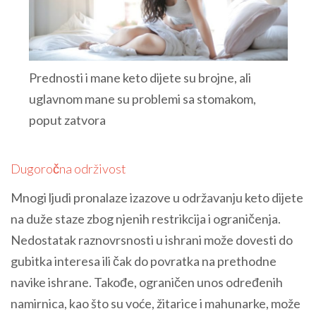
Prednosti i mane keto dijete su brojne, ali
uglavnom mane su problemi sa stomakom,
poput zatvora
Dugoročna održivost
Mnogi ljudi pronalaze izazove u održavanju keto dijete
na duže staze zbog njenih restrikcija i ograničenja.
Nedostatak raznovrsnosti u ishrani može dovesti do
gubitka interesa ili čak do povratka na prethodne
navike ishrane. Takođe, ograničen unos određenih
namirnica, kao što su voće, žitarice i mahunarke, može