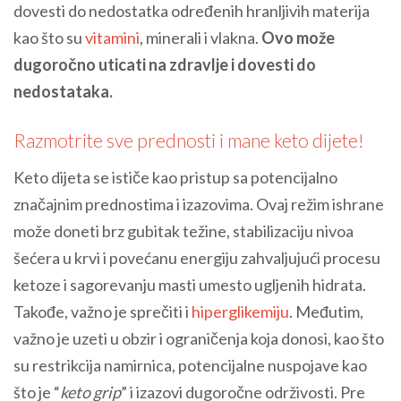
dovesti do nedostatka određenih hranljivih materija
kao što su
vitamini
, minerali i vlakna.
Ovo može
dugoročno uticati na zdravlje i dovesti do
nedostataka.
Razmotrite sve prednosti i mane keto dijete!
Keto dijeta se ističe kao pristup sa potencijalno
značajnim prednostima i izazovima. Ovaj režim ishrane
može doneti brz gubitak težine, stabilizaciju nivoa
šećera u krvi i povećanu energiju zahvaljujući procesu
ketoze i sagorevanju masti umesto ugljenih hidrata.
Takođe, važno je sprečiti i
hiperglikemiju
. Međutim,
važno je uzeti u obzir i ograničenja koja donosi, kao što
su restrikcija namirnica, potencijalne nuspojave kao
što je “
keto grip
” i izazovi dugoročne održivosti. Pre