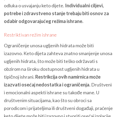
odluka o usvajanju keto dijete.
Individualni ciljevi,
potrebe i zdravstveno stanje trebaju biti osnov za
odabir odgovarajućeg režima ishrane.
Restriktivan režim ishrane
Ograničenje unosa ugljenih hidrata može biti
izazovno. Keto dijeta zahteva znatno smanjenje unosa
ugljenih hidrata, što može biti teško održavati s
obzirom na široku dostupnost ugljenih hidrata u
tipičnoj ishrani.
Restrikcija ovih namirnica može
izazvati osećaj nedostatka i ograničenja.
Društveni
i emocionalni aspekti ishrane su takođe mane. U
društvenim situacijama, kao što su obroci sa
porodicom i prijateljima ili društveni događaji, praćenje
keto dijete može biti izazovno i stvoriti osećaj izolacije.