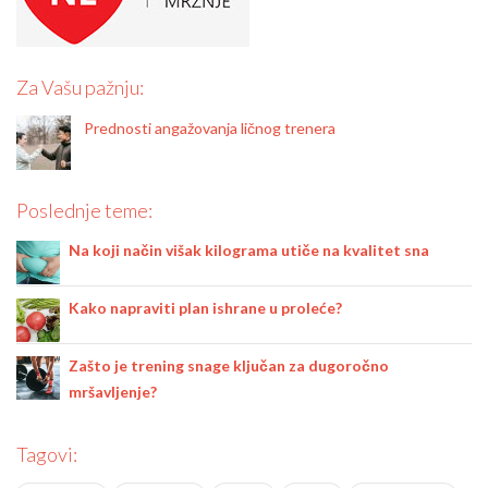
Za Vašu pažnju:
Prednosti angažovanja ličnog trenera
Poslednje teme:
Na koji način višak kilograma utiče na kvalitet sna
Kako napraviti plan ishrane u proleće?
Zašto je trening snage ključan za dugoročno
mršavljenje?
Tagovi: