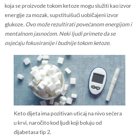
koja se proizvode tokom ketoze mogu služiti kao izvor
energije za mozak, supstituišući uobičajeni izvor
glukoze
. Ovo može rezultirati povećanom energijom i
mentalnom jasnoćom. Neki ljudi primete da se
osjećaju fokusiranije i budnije tokom ketoze.
Keto dijeta ima pozitivan uticaj na nivo sećera
u krvi, naročito kod ljudi koji boluju od
dijabetasa tip 2.