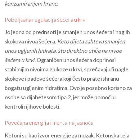
konzumiranjem hrane.
Poboljšana regulacija šećera u krvi
Jo jedna od prednsoti je smanjen unos šećera i naglih
skokova nivoa šećera.
Keto dijeta zahteva smanjen
unos ugljenih hidrata, što direktno utiče na nivoe
šećera u krvi.
Ograničen unos šećera doprinosi
stabilnijim nivoima glukoze u krvi, sprečavajući nagle
skokove i padove šećera koji često prate ishranu
bogatu ugljenim hidratima. Ovo je posebno korisno za
osobe sa dijabetesom tipa 2, jer može pomoći u
kontroli njihove bolesti.
Povećana energija i mentalna jasnoća
Ketoni su kao izvor energije za mozak. Ketonska tela