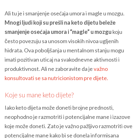
Ali tu je i smanjenje osećaja umora i magle u mozgu.
Mnogi ljudi koji su prešli na keto dijetu beleže
smanjenje osećaja umora i “magle” u mozgu
koju
često povezuju sa unosom visokih nivoa ugljenih
hidrata. Ova poboljšanja u mentalnom stanju mogu
imati pozitivan uticaj na svakodnevne aktivnosti i
produktivnost. Ali ne zaboravite da je
važno
konsultovati se sa nutricionistom pre dijete.
Koje su mane keto dijete?
Iako keto dijeta može doneti brojne prednosti,
neophodno je razmotriti i potencijalne mane i izazove
koje može doneti. Zato je važno pažljivo razmotriti ove
potencijalne mane kako bi se donela informisana