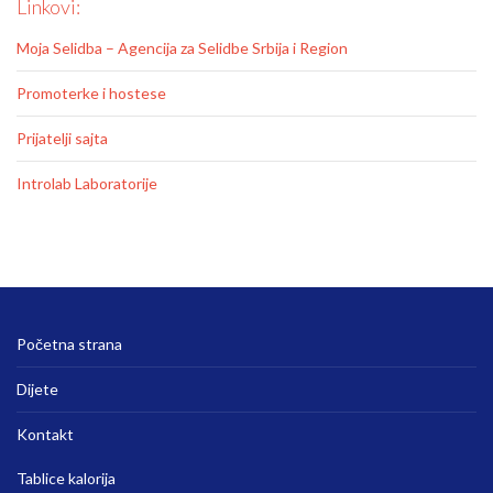
Linkovi:
Moja Selidba – Agencija za Selidbe Srbija i Region
Promoterke i hostese
Prijatelji sajta
Introlab Laboratorije
Početna strana
Dijete
Kontakt
Tablice kalorija