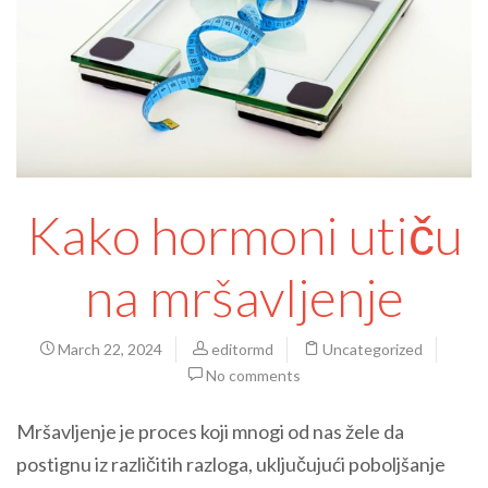
Kako hormoni utiču
na mršavljenje
March 22, 2024
editormd
Uncategorized
No comments
Mršavljenje je proces koji mnogi od nas žele da
postignu iz različitih razloga, uključujući poboljšanje