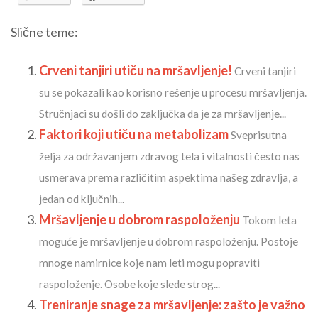
Slične teme:
Crveni tanjiri utiču na mršavljenje!
Crveni tanjiri
su se pokazali kao korisno rešenje u procesu mršavljenja.
Stručnjaci su došli do zaključka da je za mršavljenje...
Faktori koji utiču na metabolizam
Sveprisutna
želja za održavanjem zdravog tela i vitalnosti često nas
usmerava prema različitim aspektima našeg zdravlja, a
jedan od ključnih...
Mršavljenje u dobrom raspoloženju
Tokom leta
moguće je mršavljenje u dobrom raspoloženju. Postoje
mnoge namirnice koje nam leti mogu popraviti
raspoloženje. Osobe koje slede strog...
Treniranje snage za mršavljenje: zašto je važno