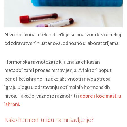
Nivo hormona u telu određuje se analizom krvi u nekoj
od zdravstvenih ustanova, odnosno u laboratorijama.
Hormonska ravnoteža je ključna za efikasan
metabolizam i proces mršavljenja. A faktori poput
genetike, ishrane, fizičke aktivnosti i nivoa stresa
igraju ulogu u održavanju optimalnih hormonskih
nivoa. Takođe, vazno je razmotriti i
dobre i loše masti u
ishrani.
Kako hormoni utiču na mršavljenje?