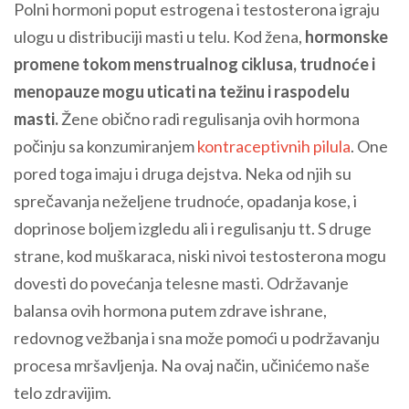
Polni hormoni poput estrogena i testosterona igraju
ulogu u distribuciji masti u telu. Kod žena,
hormonske
promene tokom menstrualnog ciklusa, trudnoće i
menopauze mogu uticati na težinu i raspodelu
masti.
Žene obično radi regulisanja ovih hormona
počinju sa konzumiranjem
kontraceptivnih pilula
. One
pored toga imaju i druga dejstva. Neka od njih su
sprečavanja neželjene trudnoće, opadanja kose, i
doprinose boljem izgledu ali i regulisanju tt. S druge
strane, kod muškaraca, niski nivoi testosterona mogu
dovesti do povećanja telesne masti. Održavanje
balansa ovih hormona putem zdrave ishrane,
redovnog vežbanja i sna može pomoći u podržavanju
procesa mršavljenja. Na ovaj način, učinićemo naše
telo zdravijim.