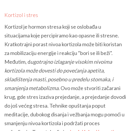
Kortizol i stres
Kortizol je hormon stresa koji se oslobađa u
situacijama koje percipiramo kao opasne ili stresne.
Kratkotrajni porast nivoa kortizola može biti koristan
za mobilizaciju energije i reakciju “bori se ili beži”.
Međutim, d
ugotrajno izlaganje visokim nivoima
kortizola može dovesti do povećanja apetita,
skladištenja masti, posebno u predelu stomaka, i
smanjenja metabolizma.
Ovo može stvoriti začarani
krug, gde stres izaziva prejedanje, a prejedanje dovodi
do još većeg stresa. Tehnike opuštanja poput
meditacije, dubokog disanja i vežbanja mogu pomoći u
smanjenju nivoa kortizola i podržati proces