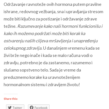
Održavanje ravnoteže ovih hormona putem pravilne
ishrane, redovnog vežbanja, sna i upravljanja stresom
može biti ključno za postizanje i održavanje zdrave
težine.
Razumevanje kako naši hormoni funkcionišu i
kako ih možemo podržati može biti korak ka
ostvarenju naših ciljeva mršavljenja i unapređenju
celokupnog zdravlja.
U današnjem vremenu kada se
živi brže nego inače i kada se malo računa vodi o
zdravlju, potrebno je da zastanemo, razumemo i
slušamo sopstveno telo. Sada je vreme da
preduzmemo korake ka uravnoteženijem
hormonalnom sistemu i zdravijem životu!
Share this:
Twitter
Facebook