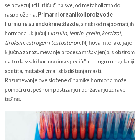
se povezujući i utičući na sve, od metabolizma do
raspoloženja.
Primarni organi koji proizvode
hormone su endokrine žlezde
, a neki od najpoznatijih
hormona uključuju
insulin, leptin, grelin, kortizol,
tiroksin, estrogen i testosteron
. Njihova interakcija je
ključna za razumevanje procesa mršavljenja, s obzirom
na to da svaki hormon ima specifičnu ulogu u regulaciji
apetita, metabolizma i skladištenja masti.
Razumevanje ove složene dinamike hormona može
pomoći u uspešnom postizanju i održavanju zdrave
težine.