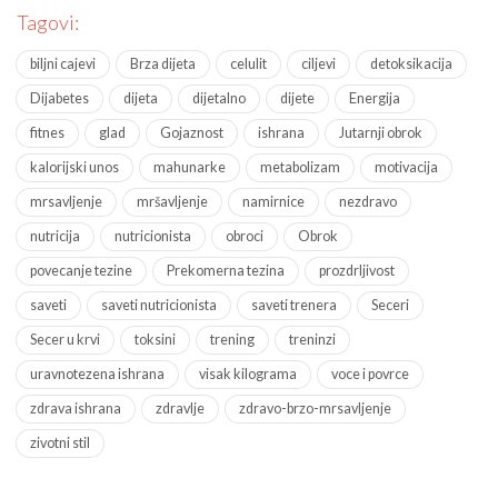
Tagovi:
biljni cajevi
Brza dijeta
celulit
ciljevi
detoksikacija
Dijabetes
dijeta
dijetalno
dijete
Energija
fitnes
glad
Gojaznost
ishrana
Jutarnji obrok
kalorijski unos
mahunarke
metabolizam
motivacija
mrsavljenje
mršavljenje
namirnice
nezdravo
nutricija
nutricionista
obroci
Obrok
povecanje tezine
Prekomerna tezina
prozdrljivost
saveti
saveti nutricionista
saveti trenera
Seceri
Secer u krvi
toksini
trening
treninzi
uravnotezena ishrana
visak kilograma
voce i povrce
zdrava ishrana
zdravlje
zdravo-brzo-mrsavljenje
zivotni stil