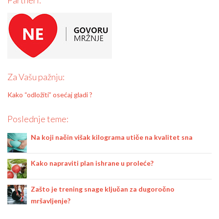
Partneri:
Za Vašu pažnju:
Kako “odložiti” osećaj gladi ?
Poslednje teme:
Na koji način višak kilograma utiče na kvalitet sna
Kako napraviti plan ishrane u proleće?
Zašto je trening snage ključan za dugoročno
mršavljenje?