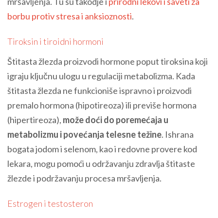
mršavljenja. Tu su takodje i
prirodni lekovi i saveti za
borbu protiv stresa i anksioznosti
.
Tiroksin i tiroidni hormoni
Štitasta žlezda proizvodi hormone poput tiroksina koji
igraju ključnu ulogu u regulaciji metabolizma. Kada
štitasta žlezda ne funkcioniše ispravno i proizvodi
premalo hormona (hipotireoza) ili previše hormona
(hipertireoza),
može doći do poremećaja u
metabolizmu i povećanja telesne težine
. Ishrana
bogata jodom i selenom, kao i redovne provere kod
lekara, mogu pomoći u održavanju zdravlja štitaste
žlezde i podržavanju procesa mršavljenja.
Estrogen i testosteron