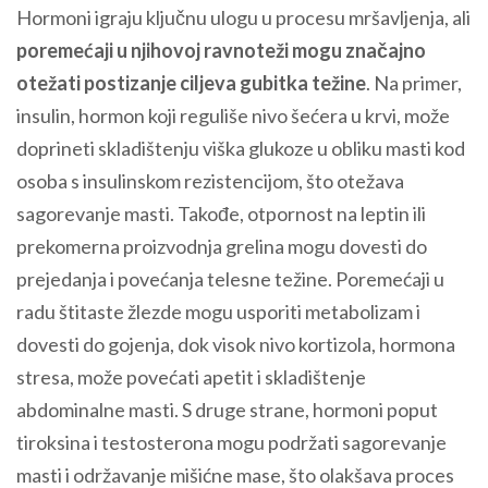
Hormoni igraju ključnu ulogu u procesu mršavljenja, ali
poremećaji u njihovoj ravnoteži mogu značajno
otežati postizanje ciljeva gubitka težine
. Na primer,
insulin, hormon koji reguliše nivo šećera u krvi, može
doprineti skladištenju viška glukoze u obliku masti kod
osoba s insulinskom rezistencijom, što otežava
sagorevanje masti. Takođe, otpornost na leptin ili
prekomerna proizvodnja grelina mogu dovesti do
prejedanja i povećanja telesne težine. Poremećaji u
radu štitaste žlezde mogu usporiti metabolizam i
dovesti do gojenja, dok visok nivo kortizola, hormona
stresa, može povećati apetit i skladištenje
abdominalne masti. S druge strane, hormoni poput
tiroksina i testosterona mogu podržati sagorevanje
masti i održavanje mišićne mase, što olakšava proces