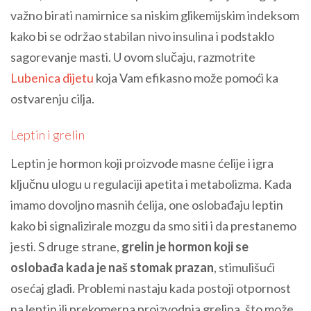
važno birati namirnice sa niskim glikemijskim indeksom
kako bi se održao stabilan nivo insulina i podstaklo
sagorevanje masti. U ovom slučaju, razmotrite
Lubenica dijetu
koja Vam efikasno može pomoći ka
ostvarenju cilja.
Leptin i grelin
Leptin je hormon koji proizvode masne ćelije i igra
ključnu ulogu u regulaciji apetita i metabolizma. Kada
imamo dovoljno masnih ćelija, one oslobađaju leptin
kako bi signalizirale mozgu da smo siti i da prestanemo
jesti. S druge strane,
grelin je hormon koji se
oslobađa kada je naš stomak prazan
, stimulišući
osećaj gladi. Problemi nastaju kada postoji otpornost
na leptin ili prekomerna proizvodnja grelina, što može