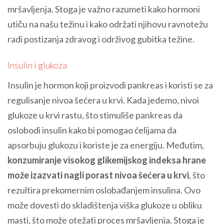
mršavljenja. Stoga je važno razumeti kako hormoni
utiču na našu težinu i kako održati njihovu ravnotežu
radi postizanja zdravog i održivog gubitka težine.
Insulin i glukoza
Insulin je hormon koji proizvodi pankreas i koristi se za
regulisanje nivoa šećera u krvi. Kada jedemo, nivoi
glukoze u krvi rastu, što stimuliše pankreas da
oslobodi insulin kako bi pomogao ćelijama da
apsorbuju glukozu i koriste je za energiju. Međutim,
konzumiranje visokog glikemijskog indeksa hrane
može izazvati nagli porast nivoa šećera u krvi
, što
rezultira prekomernim oslobađanjem insulina. Ovo
može dovesti do skladištenja viška glukoze u obliku
masti, što može otežati proces mršavljenja. Stoga je