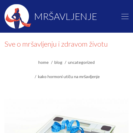
MRŠAVLJENJE
Sve o mršavljenju i zdravom životu
home
blog
uncategorized
kako hormoni utiču na mršavljenje