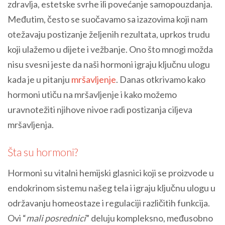
zdravlja, estetske svrhe ili povećanje samopouzdanja.
Međutim, često se suočavamo sa izazovima koji nam
otežavaju postizanje željenih rezultata, uprkos trudu
koji ulažemo u dijete i vežbanje. Ono što mnogi možda
nisu svesni jeste da naši hormoni igraju ključnu ulogu
kada je u pitanju
mršavljenje
. Danas otkrivamo kako
hormoni utiču na mršavljenje i kako možemo
uravnotežiti njihove nivoe radi postizanja ciljeva
mršavljenja.
Šta su hormoni?
Hormoni su vitalni hemijski glasnici koji se proizvode u
endokrinom sistemu našeg tela i igraju ključnu ulogu u
održavanju homeostaze i regulaciji različitih funkcija.
Ovi “
mali posrednici
” deluju kompleksno, međusobno