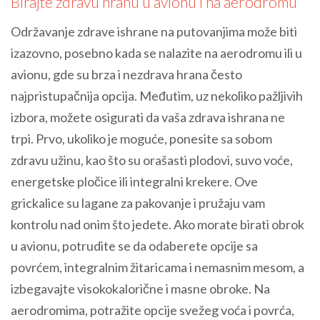
Birajte zdravu hranu u avionu i na aerodromu
Održavanje zdrave ishrane na putovanjima može biti
izazovno, posebno kada se nalazite na aerodromu ili u
avionu, gde su brza i nezdrava hrana često
najpristupačnija opcija. Međutim, uz nekoliko pažljivih
izbora, možete osigurati da vaša zdrava ishrana ne
trpi. Prvo, ukoliko je moguće, ponesite sa sobom
zdravu užinu, kao što su orašasti plodovi, suvo voće,
energetske pločice ili integralni krekere. Ove
grickalice su lagane za pakovanje i pružaju vam
kontrolu nad onim što jedete. Ako morate birati obrok
u avionu, potrudite se da odaberete opcije sa
povrćem, integralnim žitaricama i nemasnim mesom, a
izbegavajte visokokalorične i masne obroke. Na
aerodromima, potražite opcije svežeg voća i povrća,