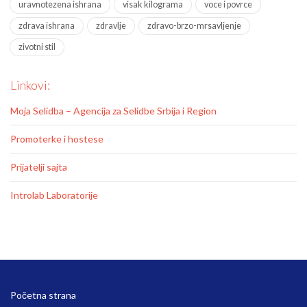
uravnotezena ishrana
visak kilograma
voce i povrce
zdrava ishrana
zdravlje
zdravo-brzo-mrsavljenje
zivotni stil
Linkovi:
Moja Selidba – Agencija za Selidbe Srbija i Region
Promoterke i hostese
Prijatelji sajta
Introlab Laboratorije
Početna strana