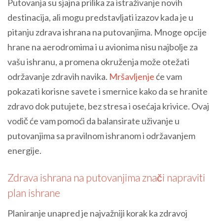
Putovanja su sjajna prilika za istraživanje novih
destinacija, ali mogu predstavljati izazov kada je u
pitanju zdrava ishrana na putovanjima. Mnoge opcije
hrane na aerodromima i u avionima nisu najbolje za
vašu ishranu, a promena okruženja može otežati
održavanje zdravih navika.
Mršavljenje
će vam
pokazati korisne savete i smernice kako da se hranite
zdravo dok putujete, bez stresa i osećaja krivice. Ovaj
vodič će vam pomoći da balansirate uživanje u
putovanjima sa pravilnom ishranom i održavanjem
energije.
Zdrava ishrana na putovanjima znači napraviti
plan ishrane
Planiranje unapred je najvažniji korak ka zdravoj