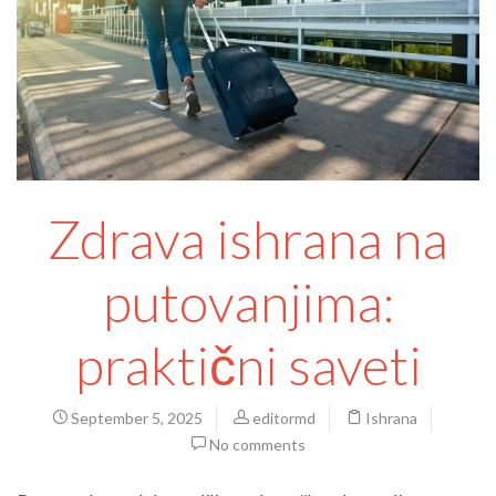
Zdrava ishrana na
putovanjima:
praktični saveti
September 5, 2025
editormd
Ishrana
No comments