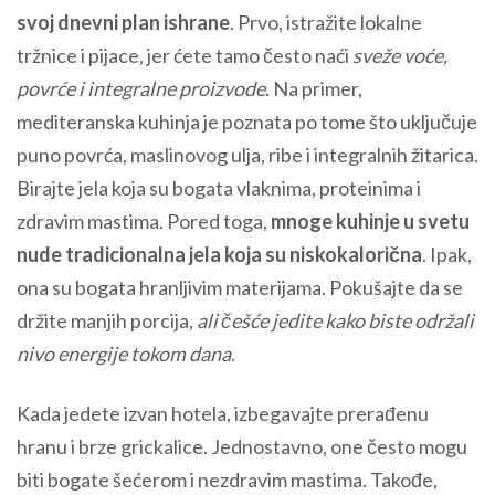
svoj dnevni plan ishrane
. Prvo, istražite lokalne
tržnice i pijace, jer ćete tamo često naći
sveže voće,
povrće i integralne proizvode
. Na primer,
mediteranska kuhinja je poznata po tome što uključuje
puno povrća, maslinovog ulja, ribe i integralnih žitarica.
Birajte jela koja su bogata vlaknima, proteinima i
zdravim mastima. Pored toga,
mnoge kuhinje u svetu
nude tradicionalna jela koja su niskokalorična
. Ipak,
ona su bogata hranljivim materijama. Pokušajte da se
držite manjih porcija,
ali češće jedite kako biste održali
nivo energije tokom dana
.
Kada jedete izvan hotela, izbegavajte prerađenu
hranu i brze grickalice. Jednostavno, one često mogu
biti bogate šećerom i nezdravim mastima. Takođe,