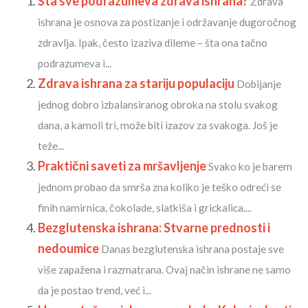
Šta sve podrazumeva zdrava ishrana?
Zdrava
ishrana je osnova za postizanje i održavanje dugoročnog
zdravlja. Ipak, često izaziva dileme – šta ona tačno
podrazumeva i...
Zdrava ishrana za stariju populaciju
Dobijanje
jednog dobro izbalansiranog obroka na stolu svakog
dana, a kamoli tri, može biti izazov za svakoga. Još je
teže...
Praktični saveti za mršavljenje
Svako ko je barem
jednom probao da smrša zna koliko je teško odreći se
finih namirnica, čokolade, slatkiša i grickalica....
Bezglutenska ishrana: Stvarne prednosti i
nedoumice
Danas bezglutenska ishrana postaje sve
više zapažena i razmatrana. Ovaj način ishrane ne samo
da je postao trend, već i...