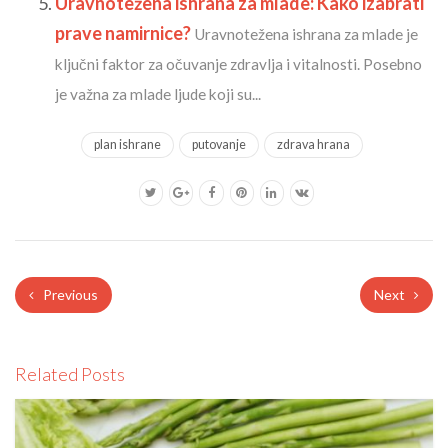
Uravnotežena ishrana za mlade: Kako izabrati
prave namirnice?
Uravnotežena ishrana za mlade je
ključni faktor za očuvanje zdravlja i vitalnosti. Posebno
je važna za mlade ljude koji su...
plan ishrane
putovanje
zdrava hrana
Previous
Next
Related Posts