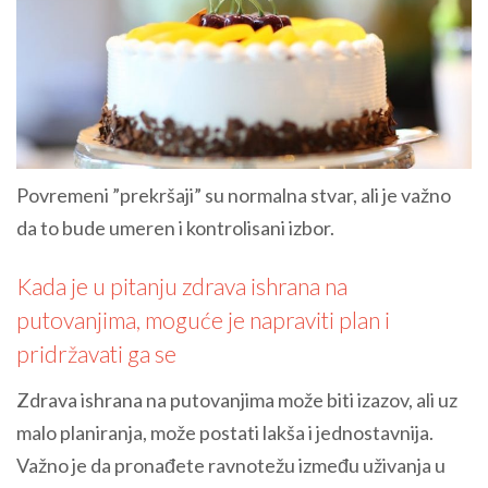
Povremeni ”prekršaji” su normalna stvar, ali je važno
da to bude umeren i kontrolisani izbor.
Kada je u pitanju zdrava ishrana na
putovanjima, moguće je napraviti plan i
pridržavati ga se
Zdrava ishrana na putovanjima može biti izazov, ali uz
malo planiranja, može postati lakša i jednostavnija.
Važno je da pronađete ravnotežu između uživanja u