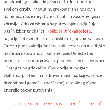
nezdravih grickalica, koje su često dostupne na
svakom koraku. Međutim, prekomeran unos ovih
namirnica može negativno uticati na vašu energiju i
zdravlje. Zdrava ishrana na putovanjima uključuje
pažljiv izbor grickalica.
Koliko su grickalice loše
,
najbolje ćete videti ako razmislite o njihovom sastavu.
One su pune kalorija, šećera, soli i nezdravih masti, što
može uzrokovati nagli pad energije. Umesto toga,
ponesite sa sobom orašaste plodove, seme, suvo voće
ili integralne grickalice. Ove opcije su bogate
vlaknima, proteinima i zdravim mastima, koji vas duže
drže sitima i pomažu u održavanju stabilnog nivoa
energije tokom putovanja.
Održavanje ravnoteže: povremeni “prekršaji”