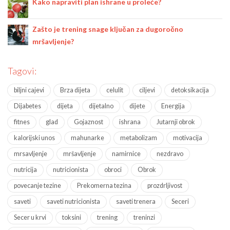
Kako napraviti plan ishrane u proleće?
Zašto je trening snage ključan za dugoročno
mršavljenje?
Tagovi:
biljni cajevi
Brza dijeta
celulit
ciljevi
detoksikacija
Dijabetes
dijeta
dijetalno
dijete
Energija
fitnes
glad
Gojaznost
ishrana
Jutarnji obrok
kalorijski unos
mahunarke
metabolizam
motivacija
mrsavljenje
mršavljenje
namirnice
nezdravo
nutricija
nutricionista
obroci
Obrok
povecanje tezine
Prekomerna tezina
prozdrljivost
saveti
saveti nutricionista
saveti trenera
Seceri
Secer u krvi
toksini
trening
treninzi