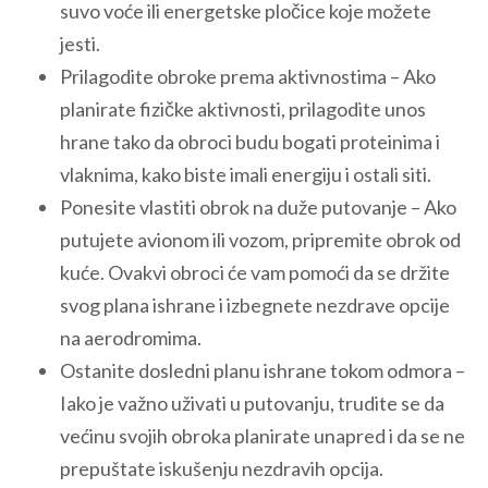
suvo voće ili energetske pločice koje možete
jesti.
Prilagodite obroke prema aktivnostima – Ako
planirate fizičke aktivnosti, prilagodite unos
hrane tako da obroci budu bogati proteinima i
vlaknima, kako biste imali energiju i ostali siti.
Ponesite vlastiti obrok na duže putovanje – Ako
putujete avionom ili vozom, pripremite obrok od
kuće. Ovakvi obroci će vam pomoći da se držite
svog plana ishrane i izbegnete nezdrave opcije
na aerodromima.
Ostanite dosledni planu ishrane tokom odmora –
Iako je važno uživati u putovanju, trudite se da
većinu svojih obroka planirate unapred i da se ne
prepuštate iskušenju nezdravih opcija.