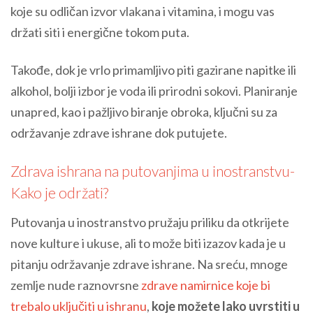
koje su odličan izvor vlakana i vitamina, i mogu vas
držati siti i energične tokom puta.
Takođe, dok je vrlo primamljivo piti gazirane napitke ili
alkohol, bolji izbor je voda ili prirodni sokovi. Planiranje
unapred, kao i pažljivo biranje obroka, ključni su za
održavanje zdrave ishrane dok putujete.
Zdrava ishrana na putovanjima u inostranstvu-
Kako je održati?
Putovanja u inostranstvo pružaju priliku da otkrijete
nove kulture i ukuse, ali to može biti izazov kada je u
pitanju održavanje zdrave ishrane. Na sreću, mnoge
zemlje nude raznovrsne
zdrave namirnice koje bi
trebalo uključiti u ishranu
,
koje možete lako uvrstiti u