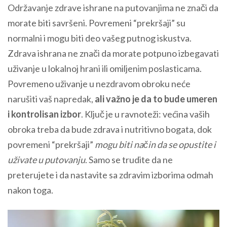
Održavanje zdrave ishrane na putovanjima ne znači da
morate biti savršeni. Povremeni “prekršaji” su
normalni i mogu biti deo vašeg putnog iskustva.
Zdrava ishrana ne znači da morate potpuno izbegavati
uživanje u lokalnoj hrani ili omiljenim poslasticama.
Povremeno uživanje u nezdravom obroku neće
narušiti vaš napredak,
ali važno je da to bude umeren
i kontrolisan izbor
. Ključ je u ravnoteži: većina vaših
obroka treba da bude zdrava i nutritivno bogata, dok
povremeni “prekršaji”
mogu biti način da se opustite i
uživate u putovanju
. Samo se trudite da ne
preterujete i da nastavite sa zdravim izborima odmah
nakon toga.