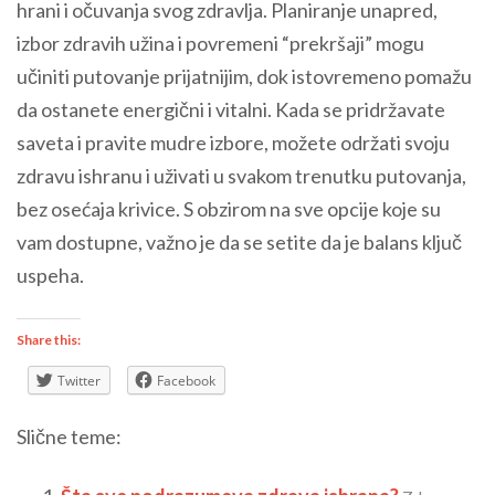
hrani i očuvanja svog zdravlja. Planiranje unapred,
izbor zdravih užina i povremeni “prekršaji” mogu
učiniti putovanje prijatnijim, dok istovremeno pomažu
da ostanete energični i vitalni. Kada se pridržavate
saveta i pravite mudre izbore, možete održati svoju
zdravu ishranu i uživati u svakom trenutku putovanja,
bez osećaja krivice. S obzirom na sve opcije koje su
vam dostupne, važno je da se setite da je balans ključ
uspeha.
Share this:
Twitter
Facebook
Slične teme: