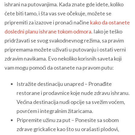
ishrani na putovanjima. Kada znate gde idete, koliko
ćete biti tamo, i šta vas sve očekuje, možete se
pripremiti za izazove i pronaći načine
kako da ostanete
dosledni planu ishrane tokom odmora
. Iako je teško
pridržavati se svog svakodnevnog režima, sa pravim
pripremama možete uživati u putovanju i ostati verni
zdravim navikama. Evo nekoliko korisnih saveta koji
vam mogu pomoći da ostanete na pravom putu:
Istražite destinaciju unapred – Pronađite
restorane i prodavnice koje nude zdravu ishranu.
Većina destinacija nudi opcije sa svežim voćem,
povrćem i integralnim žitaricama.
Pripremite užinu za put – Ponesite sa sobom
zdrave grickalice kao što su orašasti plodovi,