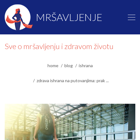
MRŠAVLJENJE
Sve o mršavljenju i zdravom životu
home
blog
ishrana
zdrava ishrana na putovanjima: prak ...