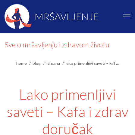
MRŠAVLJENJE
Sve o mršavljenju i zdravom životu
home
blog
ishrana
lako primenljivi saveti – kaf ...
Lako primenljivi
saveti – Kafa i zdrav
doručak