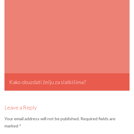
Kako obuzdati želju za slatkišima?
admin, August 9, 2012
Leave a Reply
Your email address will not be published.
Required fields are
marked
*