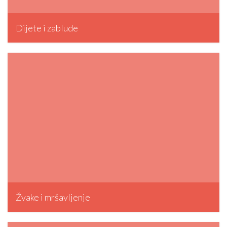
Dijete i zablude
admin, December 30, 2012
Žvake i mršavljenje
admin, October 24, 2012