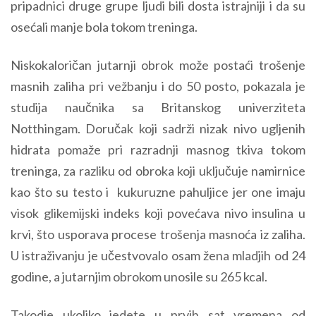
pripadnici druge grupe ljudi bili dosta istrajniji i da su
osećali manje bola tokom treninga.
Niskokaloričan jutarnji obrok može postaći trošenje
masnih zaliha pri vežbanju i do 50 posto, pokazala je
studija naučnika sa Britanskog univerziteta
Notthingam. Doručak koji sadrži nizak nivo ugljenih
hidrata pomaže pri razradnji masnog tkiva tokom
treninga, za razliku od obroka koji uključuje namirnice
kao što su testo i kukuruzne pahuljice jer one imaju
visok glikemijski indeks koji povećava nivo insulina u
krvi, što usporava procese trošenja masnoća iz zaliha.
U istraživanju je učestvovalo osam žena mladjih od 24
godine, a jutarnjim obrokom unosile su 265 kcal.
Takodje ukoliko jedete u prvih sat vremena od