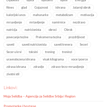
Dijabetes
dijeta
dijetalno
dijete
Energija
fitnes
glad
Gojaznost
ishrana
Jutarnji obrok
kalorijski unos
mahunarke
metabolizam
motivacija
mrsavljenje
mršavljenje
namirnice
nezdravo
nutricija
nutricionista
obroci
Obrok
povecanje tezine
Prekomerna tezina
prozdrljivost
saveti
saveti nutricionista
saveti trenera
Seceri
Secer u krvi
toksini
trening
treninzi
uravnotezena ishrana
visak kilograma
voce i povrce
zdrava ishrana
zdravlje
zdravo-brzo-mrsavljenje
zivotni stil
Linkovi:
Moja Selidba – Agencija za Selidbe Srbija i Region
Promoterke i hostese