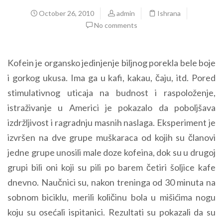
October 26, 2010
admin
Ishrana
No comments
Kofein je organsko jedinjenje biljnog porekla bele boje
i gorkog ukusa. Ima ga u kafi, kakau, čaju, itd. Pored
stimulativnog uticaja na budnost i raspoloženje,
istraživanje u Americi je pokazalo da poboljšava
izdržljivost i ragradnju masnih naslaga. Eksperiment je
izvršen na dve grupe muškaraca od kojih su članovi
jedne grupe unosili male doze kofeina, dok su u drugoj
grupi bili oni koji su pili po barem četiri šoljice kafe
dnevno. Naučnici su, nakon treninga od 30 minuta na
sobnom biciklu, merili količinu bola u mišićima nogu
koju su osećali ispitanici. Rezultati su pokazali da su