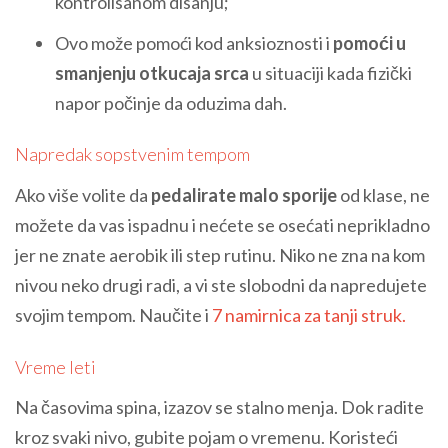
kontrolisanom disanju;
Ovo može pomoći kod anksioznosti i
pomoći u
smanjenju otkucaja srca
u situaciji kada fizički
napor počinje da oduzima dah.
Napredak sopstvenim tempom
Ako više volite da
pedalirate malo sporije
od klase, ne
možete da vas ispadnu i nećete se osećati neprikladno
jer ne znate aerobik ili step rutinu. Niko ne zna na kom
nivou neko drugi radi, a vi ste slobodni da napredujete
svojim tempom. Naučite i
7 namirnica za tanji struk.
Vreme leti
Na časovima spina, izazov se stalno menja. Dok radite
kroz svaki nivo, gubite pojam o vremenu. Koristeći