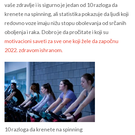
vaše zdravlje i is sigurno je jedan od 10 razloga da
krenete na spinning, ali statistika pokazuje da ljudi koji
redovno voze imaju nižu stopu obolevanja od srčanih
oboljenja i raka. Dobro je da pročitate i koji su
motivacioni saveti za sve one koji žele da započnu
2022. zdravom ishranom.
10 razloga da krenete na spinning