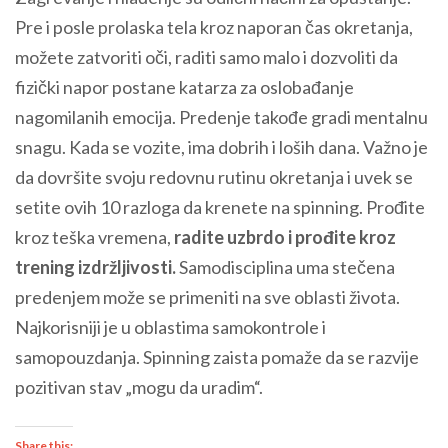
Pre i posle prolaska tela kroz naporan čas okretanja,
možete zatvoriti oči, raditi samo malo i dozvoliti da
fizički napor postane katarza za oslobađanje
nagomilanih emocija. Predenje takođe gradi mentalnu
snagu. Kada se vozite, ima dobrih i loših dana. Važno je
da dovršite svoju redovnu rutinu okretanja i uvek se
setite ovih 10 razloga da krenete na spinning. Prođite
kroz teška vremena,
radite uzbrdo i prođite kroz
trening izdržljivosti.
Samodisciplina uma stečena
predenjem može se primeniti na sve oblasti života.
Najkorisniji je u oblastima samokontrole i
samopouzdanja. Spinning zaista pomaže da se razvije
pozitivan stav „mogu da uradim“.
Share this: