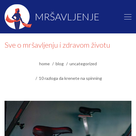
MRŠAVLJENJE
Sve o mršavljenju i zdravom životu
home
blog
uncategorized
10 razloga da krenete na spinning