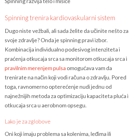
Spinning razvija telo i mišiće
Spinning trenira kardiovaskularni sistem
Dugo niste vežbali, ali sada želite da učinite nešto za
svoje zdravlje? Onda je spinning pravi izbor.
Kombinacija individualno podesivog intenziteta i
praćenja otkucaja srca sa monitorom otkucaja srca i
pravilnim merenjem pulsa
omogućava vam da
trenirate na način koji vodi računa o zdravlju. Pored
toga, ravnomerno opterećenje nudi jednu od
najnežnijih metoda za optimizaciju kapaciteta pluća i
otkucaja srca u aerobnom opsegu.
Lako je za zglobove
Oni koji imaju problema sa kolenima, leđima ili