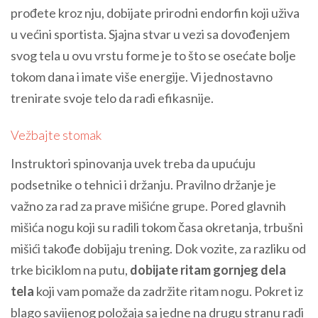
prođete kroz nju, dobijate prirodni endorfin koji uživa
u većini sportista. Sjajna stvar u vezi sa dovođenjem
svog tela u ovu vrstu forme je to što se osećate bolje
tokom dana i imate više energije. Vi jednostavno
trenirate svoje telo da radi efikasnije.
Vežbajte stomak
Instruktori spinovanja uvek treba da upućuju
podsetnike o tehnici i držanju. Pravilno držanje je
važno za rad za prave mišićne grupe. Pored glavnih
mišića nogu koji su radili tokom časa okretanja, trbušni
mišići takođe dobijaju trening. Dok vozite, za razliku od
trke biciklom na putu,
dobijate ritam gornjeg dela
tela
koji vam pomaže da zadržite ritam nogu. Pokret iz
blago savijenog položaja sa jedne na drugu stranu radi