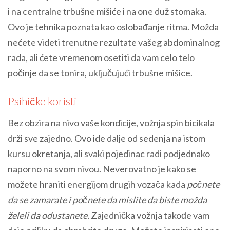
i na centralne trbušne mišiće i na one duž stomaka.
Ovo je tehnika poznata kao oslobađanje ritma. Možda
nećete videti trenutne rezultate vašeg abdominalnog
rada, ali ćete vremenom osetiti da vam celo telo
počinje da se tonira, uključujući trbušne mišice.
Psihičke koristi
Bez obzira na nivo vaše kondicije, vožnja spin bicikala
drži sve zajedno. Ovo ide dalje od sedenja na istom
kursu okretanja, ali svaki pojedinac radi podjednako
naporno na svom nivou. Neverovatno je kako se
možete hraniti energijom drugih vozača kada
počnete
da se zamarate i počnete da mislite da biste možda
želeli da odustanete.
Zajednička vožnja takođe vam