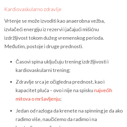
Kardiovaskularno zdravlje
Vrtenje se može izvoditi kao anaerobna vežba,
izvlačeći energiju iz rezervi i jačajući mišićnu
izdržljivost tokom dužeg vremenskog perioda.
Međutim, postoje i druge prednosti.
Časovi spina uključuju trening izdržljivosti i
kardiovaskularni trening;
Zdravlje srca je očigledna prednost, kao i
kapacitet pluća – ovo i nije na spisku
najvećih
mitova o mršavljenju
;
Jedan od razloga da krenete na spinning je da ako
radimo više, naučićemo da radimo i na