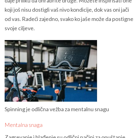
daje priliku da ohrabrite druge. Možete inspirisati one
koji još nisu dostigli vaš nivo kondicije, dok vas oni jači
od vas. Radeći zajedno, svako ko jaše može da postigne
svoje ciljeve.
Spinning je odlična vežba za mentalnu snagu
Mentalna snaga
Zagrevanje i hlađenje su odlični načini za opuštanje.