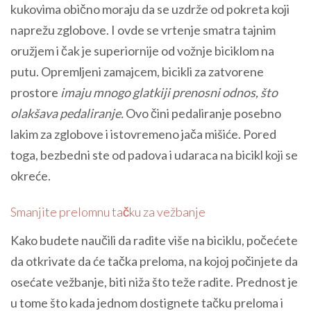
kukovima obično moraju da se uzdrže od pokreta koji
naprežu zglobove. I ovde se vrtenje smatra tajnim
oružjem i čak je superiornije od vožnje biciklom na
putu. Opremljeni zamajcem, bicikli za zatvorene
prostore
imaju mnogo glatkiji prenosni odnos, što
olakšava pedaliranje.
Ovo čini pedaliranje posebno
lakim za zglobove i istovremeno jača mišiće. Pored
toga, bezbedni ste od padova i udaraca na bicikl koji se
okreće.
Smanjite prelomnu tačku za vežbanje
Kako budete naučili da radite više na biciklu, počećete
da otkrivate da će tačka preloma, na kojoj počinjete da
osećate vežbanje, biti niža što teže radite. Prednost je
u tome što kada jednom dostignete tačku preloma i