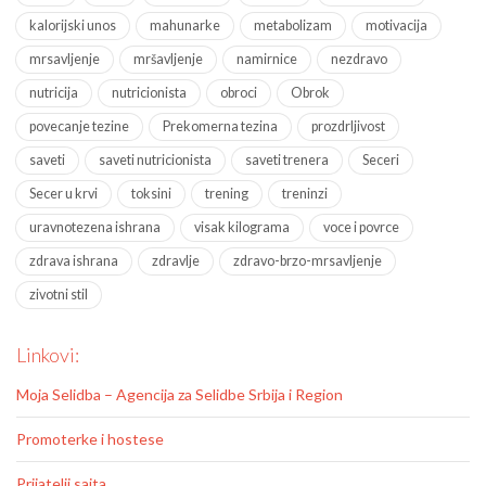
kalorijski unos
mahunarke
metabolizam
motivacija
mrsavljenje
mršavljenje
namirnice
nezdravo
nutricija
nutricionista
obroci
Obrok
povecanje tezine
Prekomerna tezina
prozdrljivost
saveti
saveti nutricionista
saveti trenera
Seceri
Secer u krvi
toksini
trening
treninzi
uravnotezena ishrana
visak kilograma
voce i povrce
zdrava ishrana
zdravlje
zdravo-brzo-mrsavljenje
zivotni stil
Linkovi:
Moja Selidba – Agencija za Selidbe Srbija i Region
Promoterke i hostese
Prijatelji sajta