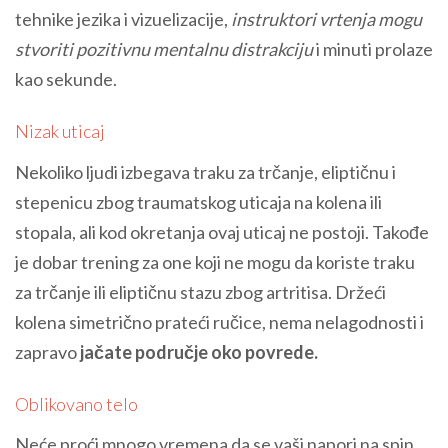
tehnike jezika i vizuelizacije,
instruktori vrtenja mogu
stvoriti pozitivnu mentalnu distrakciju
i minuti prolaze
kao sekunde.
Nizak uticaj
Nekoliko ljudi izbegava traku za trčanje, eliptičnu i
stepenicu zbog traumatskog uticaja na kolena ili
stopala, ali kod okretanja ovaj uticaj ne postoji. Takođe
je dobar trening za one koji ne mogu da koriste traku
za trčanje ili eliptičnu stazu zbog artritisa. Držeći
kolena simetrično prateći ručice, nema nelagodnosti i
zapravo
jačate područje oko povrede.
Oblikovano telo
Neće proći mnogo vremena da se vaši napori na spin