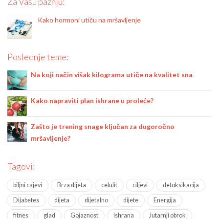
Za Vašu pažnju:
Kako hormoni utiču na mršavljenje
Poslednje teme:
Na koji način višak kilograma utiče na kvalitet sna
Kako napraviti plan ishrane u proleće?
Zašto je trening snage ključan za dugoročno
mršavljenje?
Tagovi:
biljni cajevi
Brza dijeta
celulit
ciljevi
detoksikacija
Dijabetes
dijeta
dijetalno
dijete
Energija
fitnes
glad
Gojaznost
ishrana
Jutarnji obrok