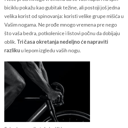
biciklu pokažu kao gubitak težine, ali postoji još jedna
velika korist od spinovanja: koristi velike grupe mišića u
Vašim nogama. Ne prođe mnogo vremena pre nego
što vaša bedra, potkolenice i listovi počnu da dobijaju
oblik.
Tri časa okretanja nedeljno će napraviti
razliku
u lepom izgledu vaših nogu.