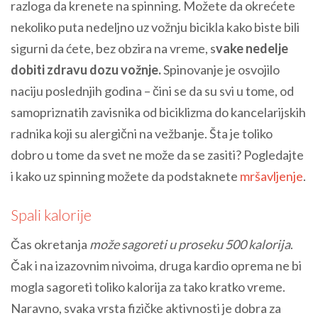
razloga da krenete na spinning. Možete da okrećete
nekoliko puta nedeljno uz vožnju bicikla kako biste bili
sigurni da ćete, bez obzira na vreme, s
vake nedelje
dobiti zdravu dozu vožnje.
Spinovanje je osvojilo
naciju poslednjih godina – čini se da su svi u tome, od
samopriznatih zavisnika od biciklizma do kancelarijskih
radnika koji su alergični na vežbanje. Šta je toliko
dobro u tome da svet ne može da se zasiti? Pogledajte
i kako uz spinning možete da podstaknete
mršavljenje
.
Spali kalorije
Čas okretanja
može sagoreti u proseku 500 kalorija
.
Čak i na izazovnim nivoima, druga kardio oprema ne bi
mogla sagoreti toliko kalorija za tako kratko vreme.
Naravno, svaka vrsta fizičke aktivnosti je dobra za