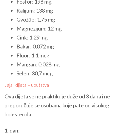
Fosfor: 198 mg
Kalijum: 138 mg
Gvožđe: 1,75 mg
Magnezijum: 12 mg
Cink: 1,29 mg
Bakar: 0,072 mg
Fluor: 1,1 mcg
Mangan: 0,028 mg
Selen: 30,7 mcg
Jaja i dijeta – uputstva
Ova dijeta se ne praktikuje duže od 3 dana i ne
preporučuje se osobama koje pate od visokog
holesterola.
1. dan: