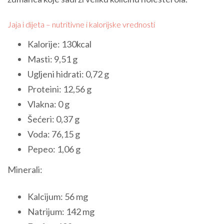
Jaja i dijeta – nutritivne i kalorijske vrednosti
Kalorije: 130kcal
Masti: 9,51 g
Ugljeni hidrati: 0,72 g
Proteini: 12,56 g
Vlakna: 0 g
Šećeri: 0,37 g
Voda: 76,15 g
Pepeo: 1,06 g
Minerali:
Kalcijum: 56 mg
Natrijum: 142 mg