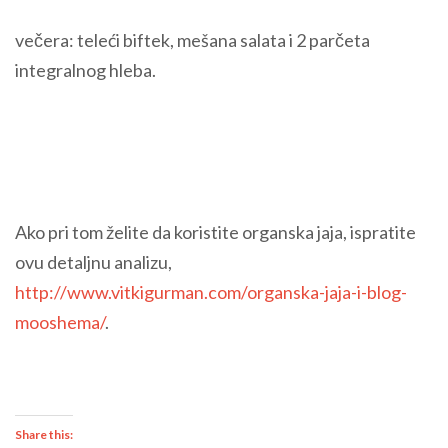
večera: teleći biftek, mešana salata i 2 parčeta
integralnog hleba.
Ako pri tom želite da koristite organska jaja, ispratite
ovu detaljnu analizu,
http://www.vitkigurman.com/organska-jaja-i-blog-
mooshema/
.
Share this: