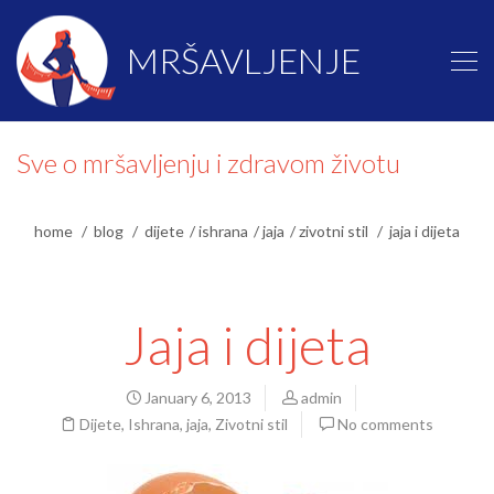
MRŠAVLJENJE
Sve o mršavljenju i zdravom životu
home
blog
dijete
ishrana
jaja
zivotni stil
jaja i dijeta
Jaja i dijeta
January 6, 2013
admin
Dijete
,
Ishrana
,
jaja
,
Zivotni stil
No comments