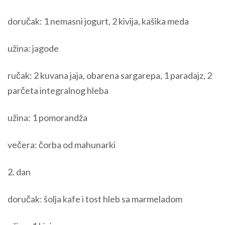
doručak: 1 nemasni jogurt, 2 kivija, kašika meda
užina: jagode
ručak: 2 kuvana jaja, obarena sargarepa, 1 paradajz, 2
parčeta integralnog hleba
užina: 1 pomorandža
večera: čorba od mahunarki
2. dan
doručak: šolja kafe i tost hleb sa marmeladom