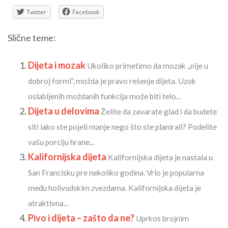
Twitter
Facebook
Slične teme:
Dijeta i mozak
Ukoliko primetimo da mozak ,,nije u
dobroj formi”, možda je pravo rešenje dijeta. Uzok
oslabljenih moždanih funkcija može biti telo...
Dijeta u delovima
Želite da zavarate glad i da budete
siti iako ste pojeli manje nego što ste planirali? Podelite
vašu porciju hrane...
Kalifornijska dijeta
Kalifornijska dijeta je nastala u
San Francisku pre nekoliko godina. Vrlo je popularna
među holivudskim zvezdama. Kalifornijska dijeta je
atraktivna...
Pivo i dijeta – zašto da ne?
Uprkos brojnim