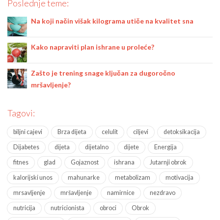
Poslednje teme:
Na koji način višak kilograma utiče na kvalitet sna
Kako napraviti plan ishrane u proleće?
Zašto je trening snage ključan za dugoročno
mršavljenje?
Tagovi:
biljni cajevi
Brza dijeta
celulit
ciljevi
detoksikacija
Dijabetes
dijeta
dijetalno
dijete
Energija
fitnes
glad
Gojaznost
ishrana
Jutarnji obrok
kalorijski unos
mahunarke
metabolizam
motivacija
mrsavljenje
mršavljenje
namirnice
nezdravo
nutricija
nutricionista
obroci
Obrok