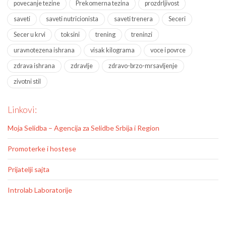
povecanje tezine
Prekomerna tezina
prozdrljivost
saveti
saveti nutricionista
saveti trenera
Seceri
Secer u krvi
toksini
trening
treninzi
uravnotezena ishrana
visak kilograma
voce i povrce
zdrava ishrana
zdravlje
zdravo-brzo-mrsavljenje
zivotni stil
Linkovi:
Moja Selidba – Agencija za Selidbe Srbija i Region
Promoterke i hostese
Prijatelji sajta
Introlab Laboratorije