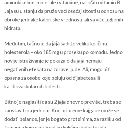
aminokiseline, minerale i vitamine, naročito vitamin B.
Jaja su u stanju da pruže veći osećaj sitosti u odnosu na
obroke jednake kalorijske vrednosti, ali sa više ugljenih
hidrata.
Međutim, tačno je da
jaja
sadrže veliku količinu
holesterola – oko 185 mg u proseku po komadu. Jedno
novije istraživanje je pokazalo da
jaja
nemaju
negativnih efekata na zdrave ljude. Ali, mogu biti
opasna za osobe koje boluju od dijabetesa ili
kardiovaskularnih bolesti.
Bitno je naglasiti da su 2
jaja
dnevno previše, treba se
zaustaviti na jednom. Kod pripreme kajgane može se
dodati belance, jer je bogato proteinima, za razliku od
žumanca koje sadrži veliku količinu holesterola.