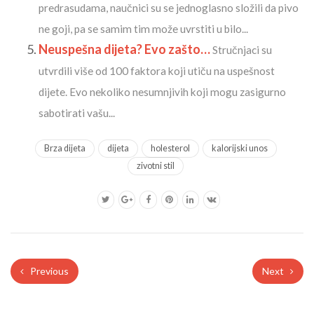
predrasudama, naučnici su se jednoglasno složili da pivo
ne goji, pa se samim tim može uvrstiti u bilo...
Neuspešna dijeta? Evo zašto…
Stručnjaci su
utvrdili više od 100 faktora koji utiču na uspešnost
dijete. Evo nekoliko nesumnjivih koji mogu zasigurno
sabotirati vašu...
Brza dijeta
dijeta
holesterol
kalorijski unos
zivotni stil
Previous
Next