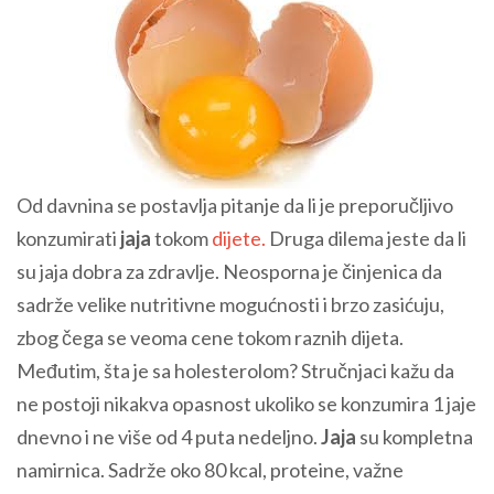
Od davnina se postavlja pitanje da li je preporučljivo
konzumirati
jaja
tokom
dijete.
Druga dilema jeste da li
su jaja dobra za zdravlje. Neosporna je činjenica da
sadrže velike nutritivne mogućnosti i brzo zasićuju,
zbog čega se veoma cene tokom raznih dijeta.
Međutim, šta je sa holesterolom? Stručnjaci kažu da
ne postoji nikakva opasnost ukoliko se konzumira 1 jaje
dnevno i ne više od 4 puta nedeljno.
Jaja
su kompletna
namirnica. Sadrže oko 80 kcal, proteine, važne