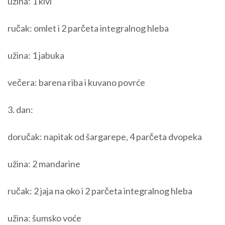
užina: 1 kivi
ručak: omlet i 2 parčeta integralnog hleba
užina: 1 jabuka
večera: barena riba i kuvano povrće
3. dan:
doručak: napitak od šargarepe, 4 parčeta dvopeka
užina: 2 mandarine
ručak: 2 jaja na oko i 2 parčeta integralnog hleba
užina: šumsko voće