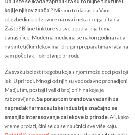
Da li ste se ikada zapitali šta su to biljne tinkture i
koji je njihov znača
j? Mi smo tu danas da Vam
obezbedimo odgovore na ova i neka druga pitanja.
Zašto? Biljne tinkture su sve popularnija tema
današnjice. Moderna medicina se nakon godina rada
na sintetičkim lekovima i drugim preparatima vraća na
sam početak – okretanje prirodi.
Za svaku bolest i tegobu koja s njom može doći postoji
lek. U prirodi. Mnogi od njih su već odavno pronadjeni.
Madjutim, postoji i veliki broj onih na koje je
zaboravljeno.
Sa porastom trendova vezanih za
napredak farmaceutske industrije značajno se
smanjilo interesovanje za lekove iz prirode
. Ali, kako
vreme prolazi, čini se da se naučnici sve više kaju.