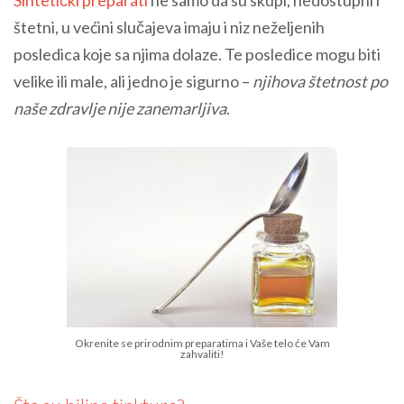
Sintetički preparati
ne samo da su skupi, nedostupni i
štetni, u većini slučajeva imaju i niz neželjenih
posledica koje sa njima dolaze. Te posledice mogu biti
velike ili male, ali jedno je sigurno –
njihova štetnost po
naše zdravlje nije zanemarljiva
.
Okrenite se prirodnim preparatima i Vaše telo će Vam
zahvaliti!