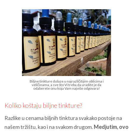
Biljne tinkture dolaze u najrazličitijim oblicima i
veličinama, a sve što Vi treba da uradite je da
odaberete onu koja Vam najviše odgovara!
Koliko koštaju biljne tinkture?
Razlike u cenama biljnih tinktura svakako postoje na
našem tržištu, kao i na svakom drugom.
Medjutim, ovo