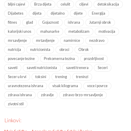
biljni cajevi
Brza dijeta
celulit
ciljevi
detoksikacija
Dijabetes
dijeta
dijetalno
dijete
Energija
fitnes
glad
Gojaznost
ishrana
Jutarnji obrok
kalorijski unos
mahunarke
metabolizam
motivacija
mrsavljenje
mršavljenje
namirnice
nezdravo
nutricija
nutricionista
obroci
Obrok
povecanje tezine
Prekomerna tezina
prozdrljivost
saveti
saveti nutricionista
saveti trenera
Seceri
Secer u krvi
toksini
trening
treninzi
uravnotezena ishrana
visak kilograma
voce i povrce
zdrava ishrana
zdravlje
zdravo-brzo-mrsavljenje
zivotni stil
Linkovi: