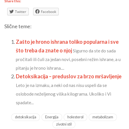
Share this:
Twitter
Facebook
Slične teme:
Zašto je hrono ishrana toliko popularna i sve
što treba da znate o njoj
Sigurno da ste do sada
pročitali ili čuli za jedan novi, posebni režim ishrane, a u
pitanju je hrono ishrana....
Detoksikacija – preduslov za brzo mršavljenje
Leto je na izmaku, a neki od nas nisu uspeli da se
oslobode neželjenog viška kilograma. Ukoliko i Vi
spadate...
detoksikacija
Energija
holesterol
metabolizam
zivotni stil