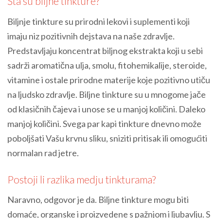
Šta su biljne tinkture?
Biljnje tinkture su prirodni lekovi i suplementi koji
imaju niz pozitivnih dejstava na naše zdravlje.
Predstavljaju koncentrat biljnog ekstrakta koji u sebi
sadrži aromatična ulja, smolu, fitohemikalije, steroide,
vitamine i ostale prirodne materije koje pozitivno utiču
na ljudsko zdravlje. Biljne tinkture su u mnogome jače
od klasičnih čajeva i unose se u manjoj količini. Daleko
manjoj količini. Svega par kapi tinkture dnevno može
poboljšati Vašu krvnu sliku, sniziti pritisak ili omogućiti
normalan rad jetre.
Postoji li razlika medju tinkturama?
Naravno, odgovor je da. Biljne tinkture mogu biti
domaće, organske i proizvedene s pažnjom i ljubavlju. S