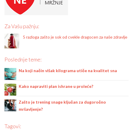
Za Vašu pažnju:
5 razloga zašto je sok od cvekle dragocen za naše zdravlje
Poslednje teme:
Na koji način višak kilograma utiče na kvalitet sna
Kako napraviti plan ishrane u proleće?
Zašto je trening snage ključan za dugoročno
mršavljenje?
Tagovi: