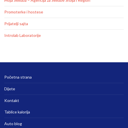
Moja Selidba – Agencija za Selidbe Srbija i Region
Promoterke i hostese
Prijatelji sajta
Introlab Laboratorije
Početna strana
Dijete
Kontakt
Tablice kalorija
Auto blog