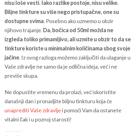
nisu loše vesti. Iako razlike postoje, nisu velike.
Biljne tinkture su više nego pristupačne, one su
dostupne svima
. Posebno ako uzmemo u obzir
njihovo trajanje.
Da, bočica od 50ml možda ne
izgleda toliko primamljivo, ali uzmite u obzir to da se
tinkture koriste u minimalnim količinama sbog svoje
jačine
. Iz ovog razloga možemo zaključiti da ulaganje u
Vaše zdravlje ne samo da je odlična ideja, već i ne
previše skupa.
Ne dopustite vremenu da prolazi, već iskoristite
današnji dan i pronadjite biljnu tinkturu koja će
unaprediti Vaše zdravlje
i pomoći Vam da ostanete
vitalni čak i u poznoj starosti!