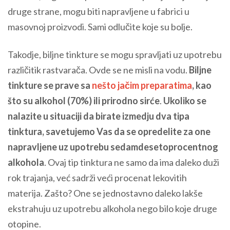
druge strane, mogu biti napravljene u fabrici u
masovnoj proizvodi. Sami odlučite koje su bolje.
Takodje, biljne tinkture se mogu spravljati uz upotrebu
različitik rastvarača. Ovde se ne misli na vodu.
Biljne
tinkture se prave sa
nešto jačim preparatima
, kao
što su alkohol (70%) ili prirodno sirće
.
Ukoliko se
nalazite u situaciji da birate izmedju dva tipa
tinktura, savetujemo Vas da se opredelite za one
napravljene uz upotrebu sedamdesetoprocentnog
alkohola
. Ovaj tip tinktura ne samo da ima daleko duži
rok trajanja, već sadrži veći procenat lekovitih
materija. Zašto? One se jednostavno daleko lakše
ekstrahuju uz upotrebu alkohola nego bilo koje druge
otopine.