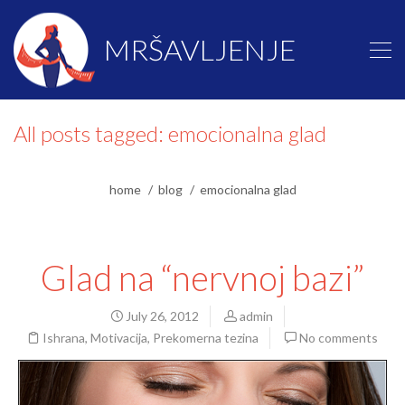
MRŠAVLJENJE
All posts tagged: emocionalna glad
home
blog
emocionalna glad
Glad na “nervnoj bazi”
July 26, 2012
admin
Ishrana
,
Motivacija
,
Prekomerna tezina
No comments