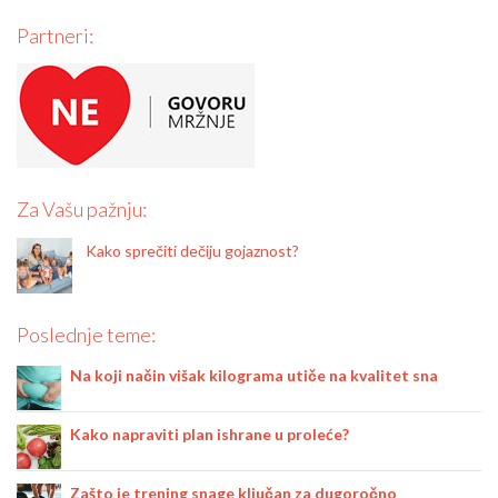
Partneri:
Za Vašu pažnju:
Kako sprečiti dečiju gojaznost?
Poslednje teme:
Na koji način višak kilograma utiče na kvalitet sna
Kako napraviti plan ishrane u proleće?
Zašto je trening snage ključan za dugoročno