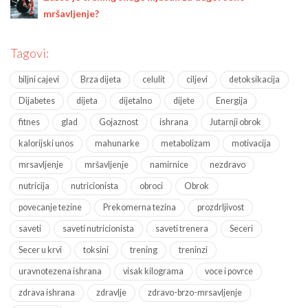
mršavljenje?
Tagovi:
biljni cajevi
Brza dijeta
celulit
ciljevi
detoksikacija
Dijabetes
dijeta
dijetalno
dijete
Energija
fitnes
glad
Gojaznost
ishrana
Jutarnji obrok
kalorijski unos
mahunarke
metabolizam
motivacija
mrsavljenje
mršavljenje
namirnice
nezdravo
nutricija
nutricionista
obroci
Obrok
povecanje tezine
Prekomerna tezina
prozdrljivost
saveti
saveti nutricionista
saveti trenera
Seceri
Secer u krvi
toksini
trening
treninzi
uravnotezena ishrana
visak kilograma
voce i povrce
zdrava ishrana
zdravlje
zdravo-brzo-mrsavljenje