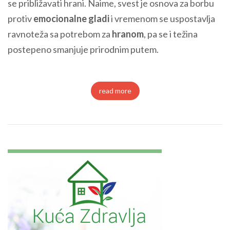
se približavati hrani. Naime, svest je osnova za borbu
protiv
emocionalne gladi
i vremenom se uspostavlja
ravnoteža sa potrebom za
hranom
, pa se i težina
postepeno smanjuje prirodnim putem.
read more