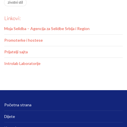
zivotni stil
Linkovi:
Moja Selidba – Agencija za Selidbe Srbija i Region
Promoterke i hostese
Prijatelji sajta
Introlab Laboratorije
Početna strana
Dijete