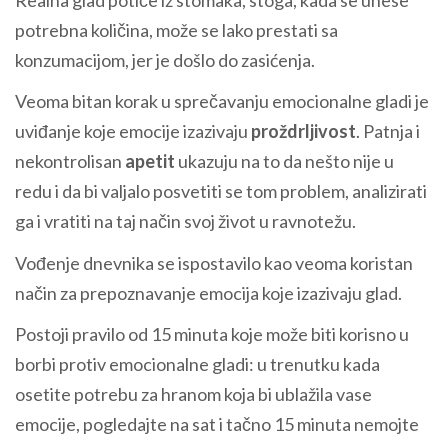
potrebna količina, može se lako prestati sa
konzumacijom, jer je došlo do zasićenja.
Veoma bitan korak u sprečavanju emocionalne gladi je
uviđanje koje emocije izazivaju
proždrljivost
. Patnja i
nekontrolisan
apetit
ukazuju na to da nešto nije u
redu i da bi valjalo posvetiti se tom problem, analizirati
ga i vratiti na taj način svoj život u ravnotežu.
Vođenje dnevnika se ispostavilo kao veoma koristan
način za prepoznavanje emocija koje izazivaju glad.
Postoji pravilo od 15 minuta koje može biti korisno u
borbi protiv emocionalne gladi: u trenutku kada
osetite potrebu za hranom koja bi ublažila vase
emocije, pogledajte na sat i tačno 15 minuta nemojte