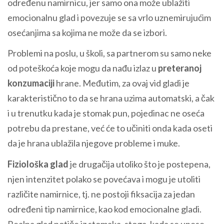
određenu namirnicu, jer samo ona može ublažiti
emocionalnu glad i povezuje se sa vrlo uznemirujućim
osećanjima sa kojima ne može da se izbori.
Problemi na poslu, u školi, sa partnerom su samo neke
od poteškoća koje mogu da nađu izlaz u
preteranoj
konzumaciji
hrane. Međutim, za ovaj vid gladi je
karakteristično to da se hrana uzima automatski, a čak
i u trenutku kada je stomak pun, pojedinac ne oseća
potrebu da prestane, već će to učiniti onda kada oseti
da je hrana ublažila njegove probleme i muke.
Fiziološka glad
je drugačija utoliko što je postepena,
njen intenzitet polako se povećava i mogu je utoliti
različite namirnice, tj. ne postoji fiksacija za jedan
određeni tip namirnice, kao kod emocionalne gladi.
Realna glad potiče iz stomaka, stoga, kada se unese