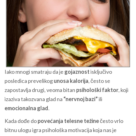
Iako mnogi smatraju da je
gojaznost
isključivo
posledica prevelikog
unosa kalorija
, često se
zapostavlja drugi, veoma bitan
psihološki faktor
, koji
izaziva takozvana glad na
“nervnoj bazi”
ili
emocionalna glad
.
Kada dođe do
povećanja telesne težine
često vrlo
bitnu ulogu igra psihološka motivacija koja nas je