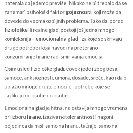
naterala da jedemo previše. Nikako ne bi trebalo da se
zanemari psihološki faktor
gojaznosti
, koji može da
dovede do veoma ozbiljnih problema. Tako da, pored
fiziološke
ili realne gladi postoji još jedna mnogo
komleksnija –
emocionalna glad
, iza koje se skrivaju
druge potrebe i koja navodi na preterano
konzumiranje hrane radi smirivanja emocija.
Osim usled fiziološke gladi, čovek jede i zbog besa,
samoće, anksioznosti, umora, dosade, sreće, kao i da bi
ublažio mnoge druge emocije i potrebe koje se
razlikuju od osobe do osobe.
Emocionalna glad je hitna, ne ostavlja mnogo vremena
pri izboru
hrane
, izaziva netolerantnost i nagoni
pojedinca da misli samo na hranu, tačnije, samo na