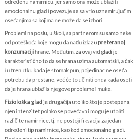
određenu namirnicu, jer samo ona može ublažiti
emocionalnu glad i povezuje se sa vrlo uznemirujućim
osećanjima sa kojima ne može da se izbori.
Problemi na poslu, u školi, sa partnerom su samo neke
od poteškoća koje mogu da nađu izlaz u
preteranoj
konzumaciji
hrane. Međutim, za ovaj vid gladi je
karakteristično to da se hrana uzima automatski, a čak
i u trenutku kada je stomak pun, pojedinac ne oseća
potrebu da prestane, već će to učiniti onda kada oseti
da je hrana ublažila njegove probleme i muke.
Fiziološka glad
je drugačija utoliko što je postepena,
njen intenzitet polako se povećava i mogu je utoliti
različite namirnice, tj. ne postoji fiksacija za jedan
određeni tip namirnice, kao kod emocionalne gladi.
Realna glad potiče iz stomaka, stoga, kada se unese