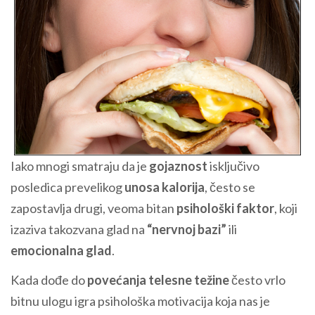
Iako mnogi smatraju da je
gojaznost
isključivo
posledica prevelikog
unosa kalorija
, često se
zapostavlja drugi, veoma bitan
psihološki faktor
, koji
izaziva takozvana glad na
“nervnoj bazi”
ili
emocionalna glad
.
Kada dođe do
povećanja telesne težine
često vrlo
bitnu ulogu igra psihološka motivacija koja nas je