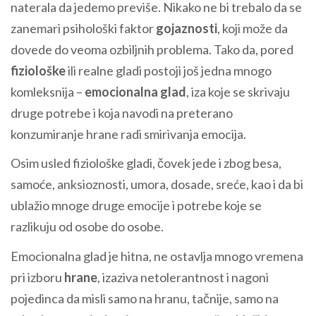
naterala da jedemo previše. Nikako ne bi trebalo da se
zanemari psihološki faktor
gojaznosti
, koji može da
dovede do veoma ozbiljnih problema. Tako da, pored
fiziološke
ili realne gladi postoji još jedna mnogo
komleksnija –
emocionalna glad
, iza koje se skrivaju
druge potrebe i koja navodi na preterano
konzumiranje hrane radi smirivanja emocija.
Osim usled fiziološke gladi, čovek jede i zbog besa,
samoće, anksioznosti, umora, dosade, sreće, kao i da bi
ublažio mnoge druge emocije i potrebe koje se
razlikuju od osobe do osobe.
Emocionalna glad je hitna, ne ostavlja mnogo vremena
pri izboru
hrane
, izaziva netolerantnost i nagoni
pojedinca da misli samo na hranu, tačnije, samo na