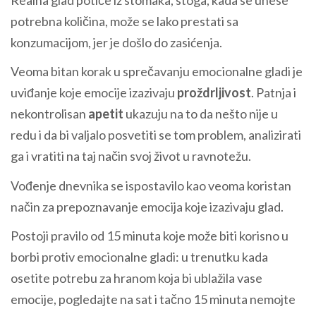
potrebna količina, može se lako prestati sa
konzumacijom, jer je došlo do zasićenja.
Veoma bitan korak u sprečavanju emocionalne gladi je
uviđanje koje emocije izazivaju
proždrljivost
. Patnja i
nekontrolisan
apetit
ukazuju na to da nešto nije u
redu i da bi valjalo posvetiti se tom problem, analizirati
ga i vratiti na taj način svoj život u ravnotežu.
Vođenje dnevnika se ispostavilo kao veoma koristan
način za prepoznavanje emocija koje izazivaju glad.
Postoji pravilo od 15 minuta koje može biti korisno u
borbi protiv emocionalne gladi: u trenutku kada
osetite potrebu za hranom koja bi ublažila vase
emocije, pogledajte na sat i tačno 15 minuta nemojte