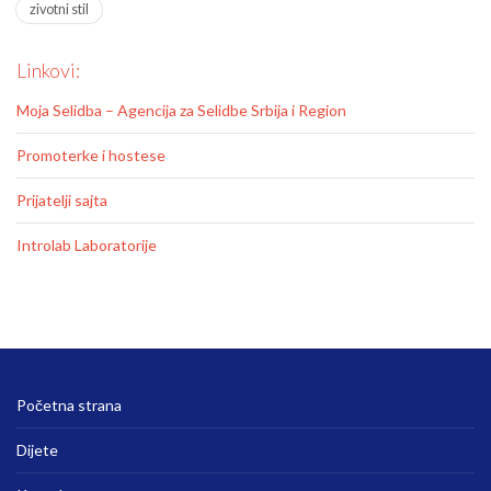
zivotni stil
Linkovi:
Moja Selidba – Agencija za Selidbe Srbija i Region
Promoterke i hostese
Prijatelji sajta
Introlab Laboratorije
Početna strana
Dijete