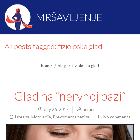
MRŠAVLJENJE
All posts tagged: fizioloska glad
home
blog
fizioloska glad
Glad na “nervnoj bazi”
July 26, 2012
admin
Ishrana
,
Motivacija
,
Prekomerna tezina
No comments