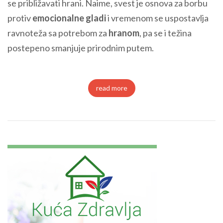
se približavati hrani. Naime, svest je osnova za borbu
protiv
emocionalne gladi
i vremenom se uspostavlja
ravnoteža sa potrebom za
hranom
, pa se i težina
postepeno smanjuje prirodnim putem.
read more