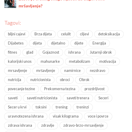
mršavljenje?
Tagovi:
biljni cajevi
Brza dijeta
celulit
ciljevi
detoksikacija
Dijabetes
dijeta
dijetalno
dijete
Energija
fitnes
glad
Gojaznost
ishrana
Jutarnji obrok
kalorijski unos
mahunarke
metabolizam
motivacija
mrsavljenje
mršavljenje
namirnice
nezdravo
nutricija
nutricionista
obroci
Obrok
povecanje tezine
Prekomerna tezina
prozdrljivost
saveti
saveti nutricionista
saveti trenera
Seceri
Secer u krvi
toksini
trening
treninzi
uravnotezena ishrana
visak kilograma
voce i povrce
zdrava ishrana
zdravlje
zdravo-brzo-mrsavljenje