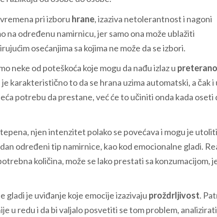
 vremena pri izboru
hrane
, izaziva netolerantnost i nagoni
amo na određenu namirnicu, jer samo ona može ublažiti
rujućim osećanjima sa kojima ne može da se izbori.
samo neke od poteškoća koje mogu da nađu izlaz u
preterano
 je karakteristično to da se hrana uzima automatski, a čak i 
ća potrebu da prestane, već će to učiniti onda kada oseti 
stepena, njen intenzitet polako se povećava i mogu je utolit
a jedan određeni tip namirnice, kao kod emocionalne gladi. Re
potrebna količina, može se lako prestati sa konzumacijom, je
gladi je uviđanje koje emocije izazivaju
proždrljivost
. Pat
e u redu i da bi valjalo posvetiti se tom problem, analizirati