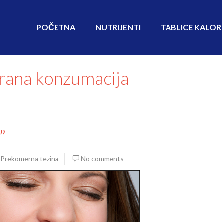
POČETNA
NUTRIJENTI
TABLICE KALOR
erana konzumacija
”
,
Prekomerna tezina
No comments