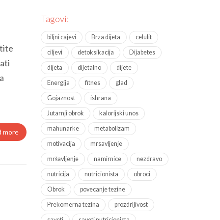
Tagovi:
biljni cajevi
Brza dijeta
celulit
tite
ciljevi
detoksikacija
Dijabetes
ati
dijeta
dijetalno
dijete
a
Energija
fitnes
glad
Gojaznost
ishrana
Jutarnji obrok
kalorijski unos
mahunarke
metabolizam
d more
motivacija
mrsavljenje
mršavljenje
namirnice
nezdravo
nutricija
nutricionista
obroci
Obrok
povecanje tezine
Prekomerna tezina
prozdrljivost
saveti
saveti nutricionista