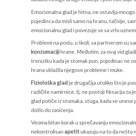
Emocionalna glad je hitna, ne ostavlja mnogo
pojedinca da misli samo na hranu, tačnije, s
emocionalnu glad i povezuje se sa vrlo uznemi
Problemi na poslu, u školi, sa partnerom su 
konzumaciji
hrane. Međutim, za ovaj vid gladi
trenutku kada je stomak pun, pojedinac ne ose
hrana ublažila njegove probleme i muke.
Fiziološka glad
je drugačija utoliko što je po
različite namirnice, tj. ne postoji fiksacija z
glad potiče iz stomaka, stoga, kada se unese 
došlo do zasićenja.
Veoma bitan korak u sprečavanju emocionalne 
nekontrolisan
apetit
ukazuju na to da nešto nij