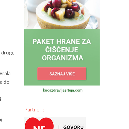
 drugi,
erala
de do
i
Partneri:
bi