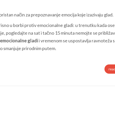
ristan način za prepoznavanje emocija koje izazivaju glad.
orisno u borbi protiv emocionalne gladi: u trenutku kada ose
je, pogledajte na sat i tačno 15 minuta nemojte se približav
emocionalne gladi
i vremenom se uspostavlja ravnoteža s
eno smanjuje prirodnim putem.
rea