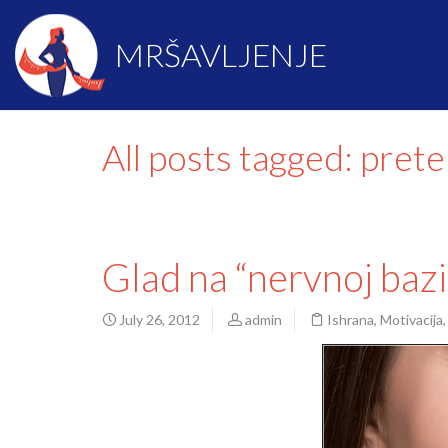
MRŠAVLJENJE
All posts tagged: pret
Glad na “nervnoj bazi
July 26, 2012
admin
Ishrana
,
Motivacija