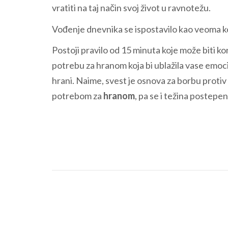
vratiti na taj način svoj život u ravnotežu.
Vođenje dnevnika se ispostavilo kao veoma ko
Postoji pravilo od 15 minuta koje može biti k
potrebu za hranom koja bi ublažila vase emoci
hrani. Naime, svest je osnova za borbu protiv
potrebom za
hranom
, pa se i težina postep