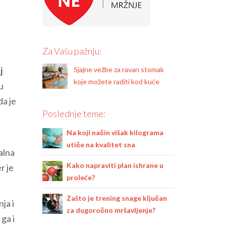
Za Vašu pažnju:
Sjajne vežbe za ravan stomak
j
koje možete raditi kod kuće
u
da je
Poslednje teme:
Na koji način višak kilograma
i
utiče na kvalitet sna
alna
Kako napraviti plan ishrane u
r je
proleće?
Zašto je trening snage ključan
nja i
za dugoročno mršavljenje?
 ga i