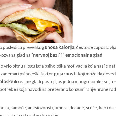
vo posledica prevelikog
unosa kalorija
, često se zapostavlja
takozvana glad na
“nervnoj bazi”
ili
emocionalna glad
.
o vrlo bitnu ulogu igra psihološka motivacija koja nas je nat
e zanemari psihološki faktor
gojaznosti
, koji može da dove
iološke
ili realne gladi postoji još jedna mnogo komleksnija –
ge potrebe i koja navodi na preterano konzumiranje hrane rad
 besa, samoće, anksioznosti, umora, dosade, sreće, kao i da 
e razlikuju od osobe do osobe.