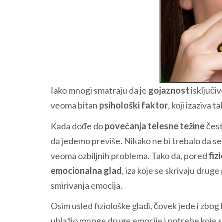
Iako mnogi smatraju da je
gojaznost
isključi
veoma bitan
psihološki faktor
, koji izaziva 
Kada dođe do
povećanja telesne težine
čest
da jedemo previše. Nikako ne bi trebalo da s
veoma ozbiljnih problema. Tako da, pored
fiz
emocionalna glad
, iza koje se skrivaju dru
smirivanja emocija.
Osim usled fiziološke gladi, čovek jede i zbog
ublažio mnoge druge emocije i potrebe koje s