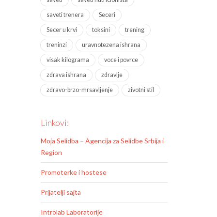
saveti trenera
Seceri
Secer u krvi
toksini
trening
treninzi
uravnotezena ishrana
visak kilograma
voce i povrce
zdrava ishrana
zdravlje
zdravo-brzo-mrsavljenje
zivotni stil
Linkovi:
Moja Selidba – Agencija za Selidbe Srbija i
Region
Promoterke i hostese
Prijatelji sajta
Introlab Laboratorije