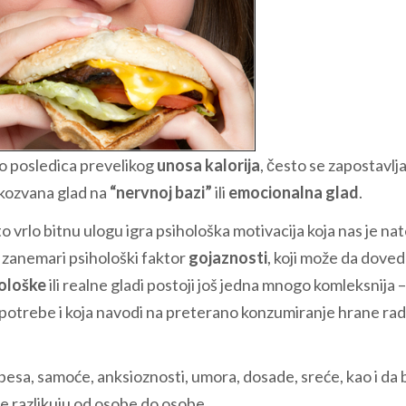
vo posledica prevelikog
unosa kalorija
, često se zapostavlja
takozvana glad na
“nervnoj bazi”
ili
emocionalna glad
.
o vrlo bitnu ulogu igra psihološka motivacija koja nas je nat
e zanemari psihološki faktor
gojaznosti
, koji može da dove
iološke
ili realne gladi postoji još jedna mnogo komleksnija –
ge potrebe i koja navodi na preterano konzumiranje hrane rad
 besa, samoće, anksioznosti, umora, dosade, sreće, kao i da 
e razlikuju od osobe do osobe.