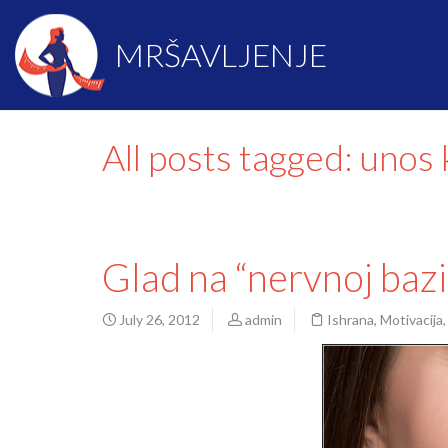
MRŠAVLJENJE
All posts tagged: unos 
Glad na “nervnoj bazi
July 26, 2012
admin
Ishrana
,
Motivacija