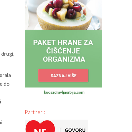
 drugi,
erala
de do
i
Partneri:
bi