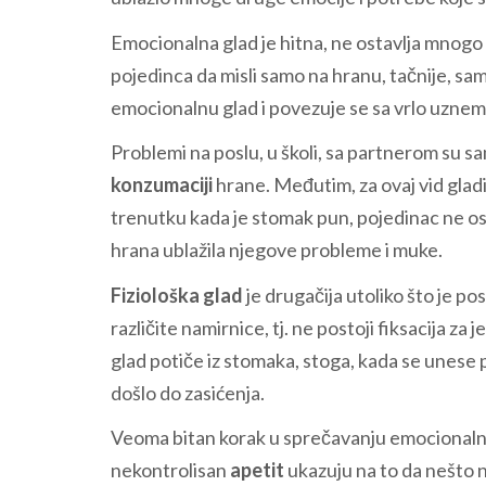
Emocionalna glad je hitna, ne ostavlja mnogo
pojedinca da misli samo na hranu, tačnije, s
emocionalnu glad i povezuje se sa vrlo uznemi
Problemi na poslu, u školi, sa partnerom su 
konzumaciji
hrane. Međutim, za ovaj vid gladi
trenutku kada je stomak pun, pojedinac ne ose
hrana ublažila njegove probleme i muke.
Fiziološka glad
je drugačija utoliko što je po
različite namirnice, tj. ne postoji fiksacija z
glad potiče iz stomaka, stoga, kada se unese 
došlo do zasićenja.
Veoma bitan korak u sprečavanju emocionalne 
nekontrolisan
apetit
ukazuju na to da nešto nij