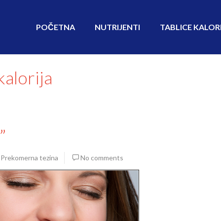
POČETNA
NUTRIJENTI
TABLICE KALOR
kalorija
”
,
Prekomerna tezina
No comments