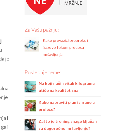
Za Vašu pažnju:
Kako prevazići prepreke i
j
izazove tokom procesa
u
mršavljenja
da je
Poslednje teme:
i
Na koji način višak kilograma
alna
utiče na kvalitet sna
r je
Kako napraviti plan ishrane u
proleće?
nja i
Zašto je trening snage ključan
 ga i
za dugoročno mršavljenje?