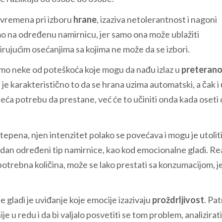
 vremena pri izboru
hrane
, izaziva netolerantnost i nagoni
amo na određenu namirnicu, jer samo ona može ublažiti
rujućim osećanjima sa kojima ne može da se izbori.
samo neke od poteškoća koje mogu da nađu izlaz u
preterano
 je karakteristično to da se hrana uzima automatski, a čak i 
ća potrebu da prestane, već će to učiniti onda kada oseti 
stepena, njen intenzitet polako se povećava i mogu je utolit
a jedan određeni tip namirnice, kao kod emocionalne gladi. Re
potrebna količina, može se lako prestati sa konzumacijom, je
gladi je uviđanje koje emocije izazivaju
proždrljivost
. Pat
e u redu i da bi valjalo posvetiti se tom problem, analizirati