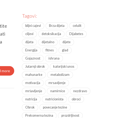
Tagovi:
tite
biljni cajevi
Brza dijeta
celulit
ati
ciljevi
detoksikacija
Dijabetes
a
dijeta
dijetalno
dijete
Energija
fitnes
glad
Gojaznost
ishrana
Jutarnji obrok
kalorijski unos
d more
mahunarke
metabolizam
motivacija
mrsavljenje
mršavljenje
namirnice
nezdravo
nutricija
nutricionista
obroci
Obrok
povecanje tezine
Prekomerna tezina
prozdrljivost