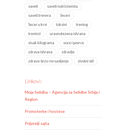
saveti
saveti nutricionista
saveti trenera
Seceri
Secer u krvi
toksini
trening
treninzi
uravnotezena ishrana
visak kilograma
voce i povrce
zdrava ishrana
zdravlje
zdravo-brzo-mrsavljenje
zivotni stil
Linkovi:
Moja Selidba – Agencija za Selidbe Srbija i
Region
Promoterke i hostese
Prijatelji sajta