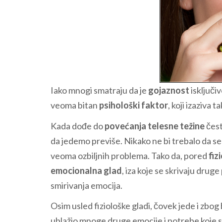
Iako mnogi smatraju da je
gojaznost
isključi
veoma bitan
psihološki faktor
, koji izaziva 
Kada dođe do
povećanja telesne težine
čest
da jedemo previše. Nikako ne bi trebalo da s
veoma ozbiljnih problema. Tako da, pored
fiz
emocionalna glad
, iza koje se skrivaju dru
smirivanja emocija.
Osim usled fiziološke gladi, čovek jede i zbog
ublažio mnoge druge emocije i potrebe koje s