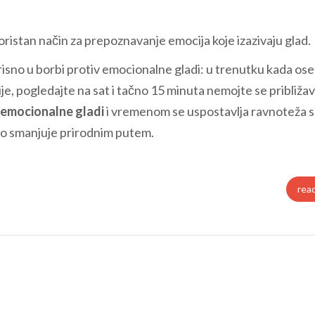
ristan način za prepoznavanje emocija koje izazivaju glad.
orisno u borbi protiv emocionalne gladi: u trenutku kada ose
je, pogledajte na sat i tačno 15 minuta nemojte se približav
emocionalne gladi
i vremenom se uspostavlja ravnoteža s
eno smanjuje prirodnim putem.
rea