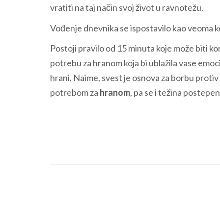
vratiti na taj način svoj život u ravnotežu.
Vođenje dnevnika se ispostavilo kao veoma ko
Postoji pravilo od 15 minuta koje može biti k
potrebu za hranom koja bi ublažila vase emoci
hrani. Naime, svest je osnova za borbu protiv
potrebom za
hranom
, pa se i težina postep