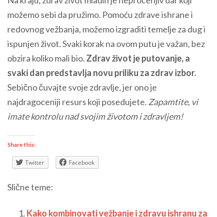
možemo sebi da pružimo. Pomoću zdrave ishrane i
redovnog vežbanja, možemo izgraditi temelje za dug i
ispunjen život. Svaki korak na ovom putu je važan, bez
obzira koliko mali bio.
Zdrav život je putovanje, a
svaki dan predstavlja novu priliku za zdrav izbor.
Sebično čuvajte svoje zdravlje, jer ono je
najdragoceniji resurs koji posedujete.
Zapamtite, vi
imate kontrolu nad svojim životom i zdravljem!
Share this:
Twitter
Facebook
Slične teme:
Kako kombinovati vežbanje i zdravu ishranu za