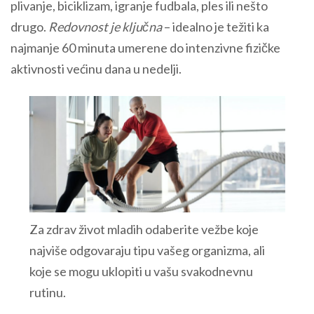
plivanje, biciklizam, igranje fudbala, ples ili nešto
drugo.
Redovnost je ključna
– idealno je težiti ka
najmanje 60 minuta umerene do intenzivne fizičke
aktivnosti većinu dana u nedelji.
Za zdrav život mladih odaberite vežbe koje
najviše odgovaraju tipu vašeg organizma, ali
koje se mogu uklopiti u vašu svakodnevnu
rutinu.