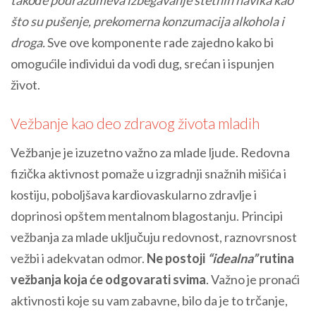
što su pušenje, prekomerna konzumacija alkohola i
droga.
Sve ove komponente rade zajedno kako bi
omogućile individui da vodi dug, srećan i ispunjen
život.
Vežbanje kao deo zdravog života mladih
Vežbanje je izuzetno važno za mlade ljude. Redovna
fizička aktivnost pomaže u izgradnji snažnih mišića i
kostiju, poboljšava kardiovaskularno zdravlje i
doprinosi opštem mentalnom blagostanju. Principi
vežbanja za mlade uključuju redovnost, raznovrsnost
vežbi i adekvatan odmor.
Ne postoji
“idealna”
rutina
vežbanja koja će odgovarati svima
. Važno je pronaći
aktivnosti koje su vam zabavne, bilo da je to trčanje,