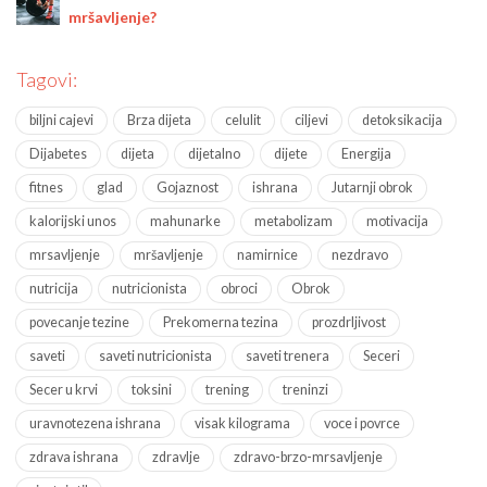
mršavljenje?
Tagovi:
biljni cajevi
Brza dijeta
celulit
ciljevi
detoksikacija
Dijabetes
dijeta
dijetalno
dijete
Energija
fitnes
glad
Gojaznost
ishrana
Jutarnji obrok
kalorijski unos
mahunarke
metabolizam
motivacija
mrsavljenje
mršavljenje
namirnice
nezdravo
nutricija
nutricionista
obroci
Obrok
povecanje tezine
Prekomerna tezina
prozdrljivost
saveti
saveti nutricionista
saveti trenera
Seceri
Secer u krvi
toksini
trening
treninzi
uravnotezena ishrana
visak kilograma
voce i povrce
zdrava ishrana
zdravlje
zdravo-brzo-mrsavljenje