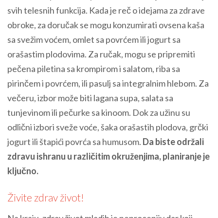
svih telesnih funkcija. Kada je reč o idejama za zdrave
obroke, za doručak se mogu konzumirati ovsena kaša
sa svežim voćem, omlet sa povrćem ili jogurt sa
orašastim plodovima. Za ručak, mogu se pripremiti
pečena piletina sa krompirom i salatom, riba sa
pirinčem i povrćem, ili pasulj sa integralnim hlebom. Za
večeru, izbor može biti lagana supa, salata sa
tunjevinom ili pečurke sa kinoom. Dok za užinu su
odlični izbori sveže voće, šaka orašastih plodova, grčki
jogurt ili štapići povrća sa humusom.
Da biste održali
zdravu ishranu u različitim okruženjima, planiranje je
ključno.
Živite zdrav život!
Na kraju, zdrav život mladih je neprocenjiv dar koji