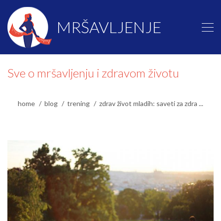
MRŠAVLJENJE
Sve o mršavljenju i zdravom životu
home
blog
trening
zdrav život mladih: saveti za zdra ...