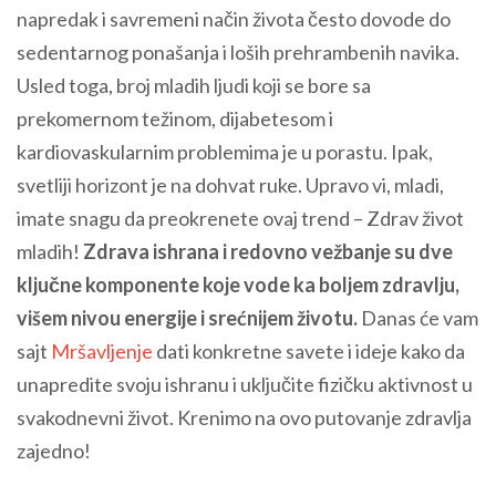
napredak i savremeni način života često dovode do
sedentarnog ponašanja i loših prehrambenih navika.
Usled toga, broj mladih ljudi koji se bore sa
prekomernom težinom, dijabetesom i
kardiovaskularnim problemima je u porastu. Ipak,
svetliji horizont je na dohvat ruke. Upravo vi, mladi,
imate snagu da preokrenete ovaj trend – Zdrav život
mladih!
Zdrava ishrana i redovno vežbanje su dve
ključne komponente koje vode ka boljem zdravlju,
višem nivou energije i srećnijem životu.
Danas će vam
sajt
Mršavljenje
dati konkretne savete i ideje kako da
unapredite svoju ishranu i uključite fizičku aktivnost u
svakodnevni život. Krenimo na ovo putovanje zdravlja
zajedno!