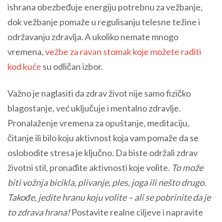
ishrana obezbeđuje energiju potrebnu za vežbanje,
dok vežbanje pomaže u regulisanju telesne težine i
održavanju zdravlja. A ukoliko nemate mnogo
vremena,
vežbe za ravan stomak koje možete raditi
kod kuće
su odličan izbor.
Važno je naglasiti da zdrav život nije samo fizičko
blagostanje, već uključuje i mentalno zdravlje.
Pronalaženje vremena za opuštanje, meditaciju,
čitanje ili bilo koju aktivnost koja vam pomaže da se
oslobodite stresa je ključno. Da biste održali zdrav
životni stil, pronađite aktivnosti koje volite.
To može
biti vožnja bicikla, plivanje, ples, joga ili nešto drugo.
Takođe, jedite hranu koju volite – ali se pobrinite da je
to zdrava hrana!
Postavite realne ciljeve i napravite