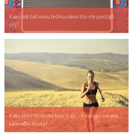
Kako održati novu težinu nakon što ste postigli
cilj?
editormd, February 5, 2026
Kako stvoriti navike koje traju – trening i ishrana
kao način života?