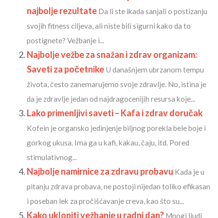
najbolje rezultate
Da li ste ikada sanjali o postizanju
svojih fitness ciljeva, ali niste bili sigurni kako da to
postignete? Vežbanje i...
Najbolje vežbe za snažan i zdrav organizam:
Saveti za početnike
U današnjem ubrzanom tempu
života, često zanemarujemo svoje zdravlje. No, istina je
da je zdravlje jedan od najdragocenijih resursa koje...
Lako primenljivi saveti – Kafa i zdrav doručak
Kofein je organsko jedinjenje biljnog porekla bele boje i
gorkog ukusa. Ima ga u kafi, kakau, čaju, itd. Pored
stimulativnog...
Najbolje namirnice za zdravu probavu
Kada je u
pitanju zdrava probava, ne postoji nijedan toliko efikasan
i poseban lek za pročišćavanje creva, kao što su...
Kako uklopiti vežbanje u radni dan?
Mnogi ljudi