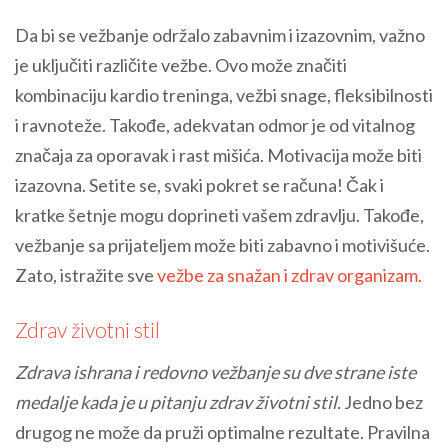
Da bi se vežbanje održalo zabavnim i izazovnim, važno
je uključiti različite vežbe. Ovo može značiti
kombinaciju kardio treninga, vežbi snage, fleksibilnosti
i ravnoteže. Takođe, adekvatan odmor je od vitalnog
značaja za oporavak i rast mišića. Motivacija može biti
izazovna. Setite se, svaki pokret se računa! Čak i
kratke šetnje mogu doprineti vašem zdravlju. Takođe,
vežbanje sa prijateljem može biti zabavno i motivišuće.
Zato, istražite sve
vežbe za snažan i zdrav organizam.
Zdrav životni stil
Zdrava ishrana i redovno vežbanje su dve strane iste
medalje kada je u pitanju zdrav životni stil.
Jedno bez
drugog ne može da pruži optimalne rezultate. Pravilna