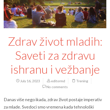
Zdrav život mladih:
Saveti za zdravu
ishranu i vežbanje
July 16, 2023
editormd
Trening
No comments
Danas više nego ikada, zdrav život postaje imperativ
za mlade. Svedoci smo vremena kada tehnološki