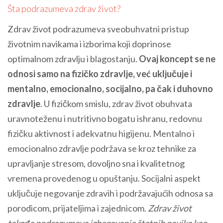
Šta podrazumeva zdrav život?
Zdrav život podrazumeva sveobuhvatni pristup
životnim navikama i izborima koji doprinose
optimalnom zdravlju i blagostanju.
Ovaj koncept se ne
odnosi samo na fizičko zdravlje, već uključuje i
mentalno, emocionalno, socijalno, pa čak i duhovno
zdravlje
. U fizičkom smislu, zdrav život obuhvata
uravnoteženu i nutritivno bogatu ishranu, redovnu
fizičku aktivnost i adekvatnu higijenu. Mentalno i
emocionalno zdravlje podržava se kroz tehnike za
upravljanje stresom, dovoljno sna i kvalitetnog
vremena provedenog u opuštanju. Socijalni aspekt
uključuje negovanje zdravih i podržavajućih odnosa sa
porodicom, prijateljima i zajednicom.
Zdrav život
takođe podrazumeva izbegavanje štetnih navika kao