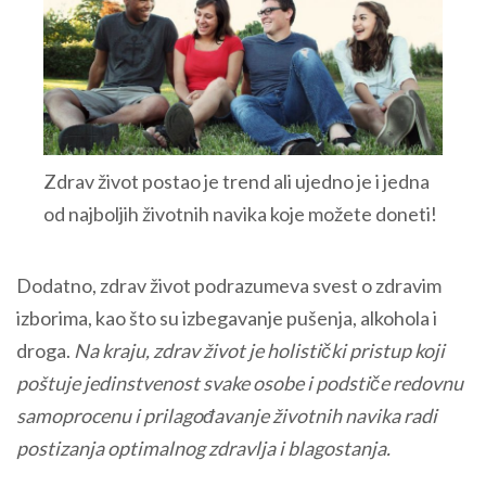
Zdrav život postao je trend ali ujedno je i jedna
od najboljih životnih navika koje možete doneti!
Dodatno, zdrav život podrazumeva svest o zdravim
izborima, kao što su izbegavanje pušenja, alkohola i
droga.
Na kraju, zdrav život je holistički pristup koji
poštuje jedinstvenost svake osobe i podstiče redovnu
samoprocenu i prilagođavanje životnih navika radi
postizanja optimalnog zdravlja i blagostanja.