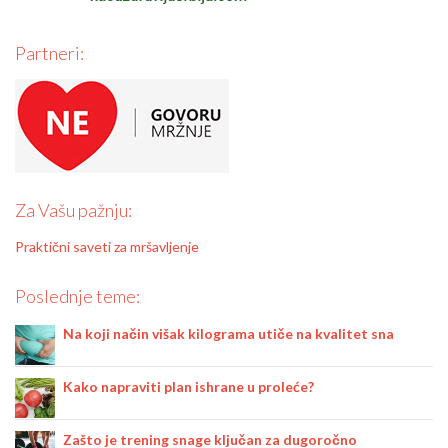
Partneri:
Za Vašu pažnju:
Praktični saveti za mršavljenje
Poslednje teme:
Na koji način višak kilograma utiče na kvalitet sna
Kako napraviti plan ishrane u proleće?
Zašto je trening snage ključan za dugoročno