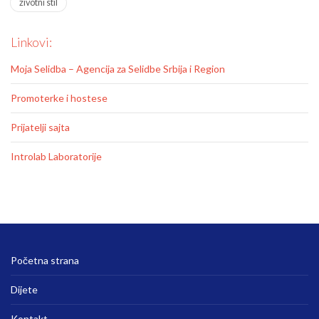
zivotni stil
Linkovi:
Moja Selidba – Agencija za Selidbe Srbija i Region
Promoterke i hostese
Prijatelji sajta
Introlab Laboratorije
Početna strana
Dijete
Kontakt