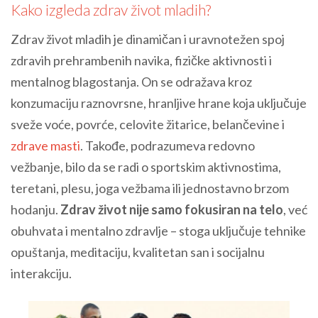
Kako izgleda zdrav život mladih?
Zdrav život mladih je dinamičan i uravnotežen spoj
zdravih prehrambenih navika, fizičke aktivnosti i
mentalnog blagostanja. On se odražava kroz
konzumaciju raznovrsne, hranljive hrane koja uključuje
sveže voće, povrće, celovite žitarice, belančevine i
zdrave masti
. Takođe, podrazumeva redovno
vežbanje, bilo da se radi o sportskim aktivnostima,
teretani, plesu, joga vežbama ili jednostavno brzom
hodanju.
Zdrav život nije samo fokusiran na telo
, već
obuhvata i mentalno zdravlje – stoga uključuje tehnike
opuštanja, meditaciju, kvalitetan san i socijalnu
interakciju.