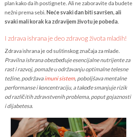
plan kako da ih postignete. Ali ne zaboravite da budete
nežni prema sebi.
Neće svaki dan biti savršen, ali
svaki mali korak ka zdravijem životu je pobeda
.
I zdrava ishrana je deo zdravog života mladih!
Zdrava ishrana je od suštinskog značaja za mlade.
Pravilna ishrana obezbeđuje esencijalne nutrijente za
rast i razvoj, pomaže u održavanju optimalne telesne
težine, podržava
imuni sistem
, poboljšava mentalne
performanse i koncentraciju, a takođe smanjuje rizik
od različitih zdravstvenih problema, poput gojaznosti
i dijabetesa.