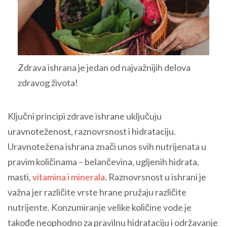
Zdrava ishrana je jedan od najvažnijih delova
zdravog života!
Ključni principi zdrave ishrane uključuju
uravnoteženost, raznovrsnost i hidrataciju.
Uravnotežena ishrana znači unos svih nutrijenata u
pravim količinama – belančevina, ugljenih hidrata,
masti,
vitamina i minerala
. Raznovrsnost u ishrani je
važna jer različite vrste hrane pružaju različite
nutrijente. Konzumiranje velike količine vode je
takođe neophodno za pravilnu hidrataciju i održavanje