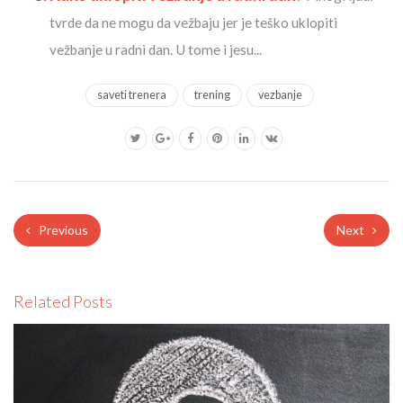
tvrde da ne mogu da vežbaju jer je teško uklopiti
vežbanje u radni dan. U tome i jesu...
saveti trenera
trening
vezbanje
Previous
Next
Related Posts