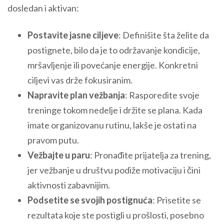
dosledan i aktivan:
Postavite jasne ciljeve
: Definišite šta želite da
postignete, bilo da je to održavanje kondicije,
mršavljenje ili povećanje energije. Konkretni
ciljevi vas drže fokusiranim.
Napravite plan vežbanja
: Rasporedite svoje
treninge tokom nedelje i držite se plana. Kada
imate organizovanu rutinu, lakše je ostati na
pravom putu.
Vežbajte u paru
: Pronađite prijatelja za trening,
jer vežbanje u društvu podiže motivaciju i čini
aktivnosti zabavnijim.
Podsetite se svojih postignuća
: Prisetite se
rezultata koje ste postigli u prošlosti, posebno