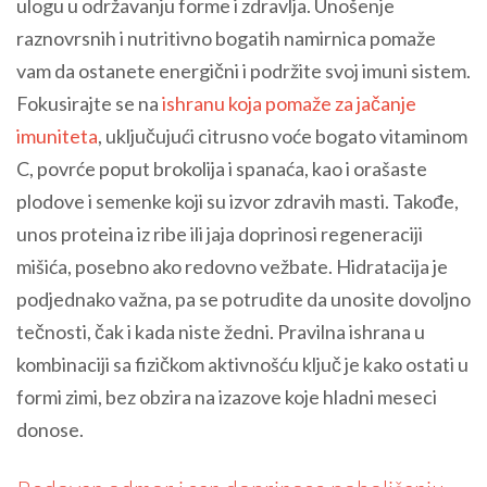
ulogu u održavanju forme i zdravlja. Unošenje
raznovrsnih i nutritivno bogatih namirnica pomaže
vam da ostanete energični i podržite svoj imuni sistem.
Fokusirajte se na
ishranu koja pomaže za jačanje
imuniteta
, uključujući citrusno voće bogato vitaminom
C, povrće poput brokolija i spanaća, kao i orašaste
plodove i semenke koji su izvor zdravih masti. Takođe,
unos proteina iz ribe ili jaja doprinosi regeneraciji
mišića, posebno ako redovno vežbate. Hidratacija je
podjednako važna, pa se potrudite da unosite dovoljno
tečnosti, čak i kada niste žedni. Pravilna ishrana u
kombinaciji sa fizičkom aktivnošću ključ je kako ostati u
formi zimi, bez obzira na izazove koje hladni meseci
donose.