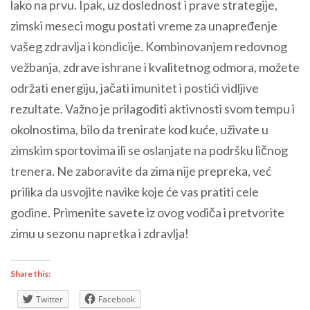
lako na prvu. Ipak, uz doslednost i prave strategije,
zimski meseci mogu postati vreme za unapređenje
vašeg zdravlja i kondicije. Kombinovanjem redovnog
vežbanja, zdrave ishrane i kvalitetnog odmora, možete
održati energiju, jačati imunitet i postići vidljive
rezultate. Važno je prilagoditi aktivnosti svom tempu i
okolnostima, bilo da trenirate kod kuće, uživate u
zimskim sportovima ili se oslanjate na podršku ličnog
trenera. Ne zaboravite da zima nije prepreka, već
prilika da usvojite navike koje će vas pratiti cele
godine. Primenite savete iz ovog vodiča i pretvorite
zimu u sezonu napretka i zdravlja!
Share this:
Twitter
Facebook