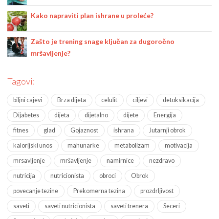
Kako napraviti plan ishrane u proleće?
Zašto je trening snage ključan za dugoročno
mršavljenje?
Tagovi:
biljni cajevi
Brza dijeta
celulit
ciljevi
detoksikacija
Dijabetes
dijeta
dijetalno
dijete
Energija
fitnes
glad
Gojaznost
ishrana
Jutarnji obrok
kalorijski unos
mahunarke
metabolizam
motivacija
mrsavljenje
mršavljenje
namirnice
nezdravo
nutricija
nutricionista
obroci
Obrok
povecanje tezine
Prekomerna tezina
prozdrljivost
saveti
saveti nutricionista
saveti trenera
Seceri