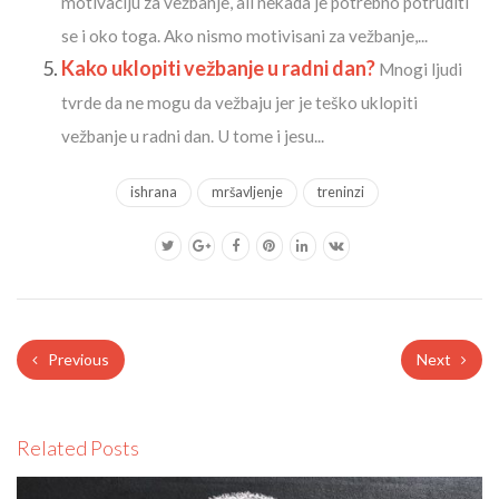
motivaciju za vežbanje, ali nekada je potrebno potruditi
se i oko toga. Ako nismo motivisani za vežbanje,...
Kako uklopiti vežbanje u radni dan?
Mnogi ljudi
tvrde da ne mogu da vežbaju jer je teško uklopiti
vežbanje u radni dan. U tome i jesu...
ishrana
mršavljenje
treninzi
Previous
Next
Related Posts