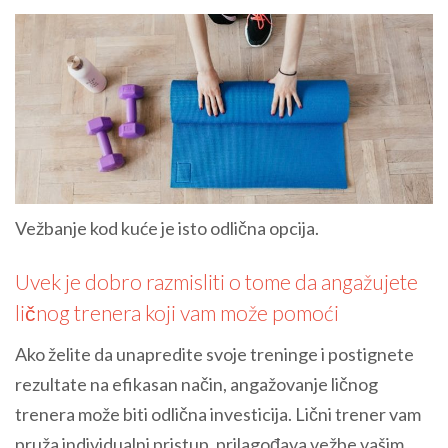
Vežbanje kod kuće je isto odlična opcija.
Uvek je dobro razmisliti o tome da angažujete
ličnog trenera koji vam može pomoći
Ako želite da unapredite svoje treninge i postignete
rezultate na efikasan način, angažovanje ličnog
trenera može biti odlična investicija. Lični trener vam
pruža individualni pristup, prilagođava vežbe vašim