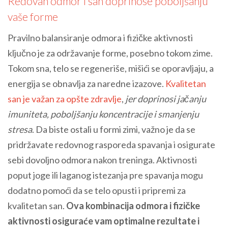
Redovan odmor i san doprinose poboljšanju
vaše forme
Pravilno balansiranje odmora i fizičke aktivnosti
ključno je za održavanje forme, posebno tokom zime.
Tokom sna, telo se regeneriše, mišići se oporavljaju, a
energija se obnavlja za naredne izazove.
Kvalitetan
san je važan za opšte zdravlje
,
jer doprinosi jačanju
imuniteta, poboljšanju koncentracije i smanjenju
stresa
. Da biste ostali u formi zimi, važno je da se
pridržavate redovnog rasporeda spavanja i osigurate
sebi dovoljno odmora nakon treninga. Aktivnosti
poput joge ili laganog istezanja pre spavanja mogu
dodatno pomoći da se telo opusti i pripremi za
kvalitetan san.
Ova kombinacija odmora i fizičke
aktivnosti osiguraće vam optimalne rezultate i