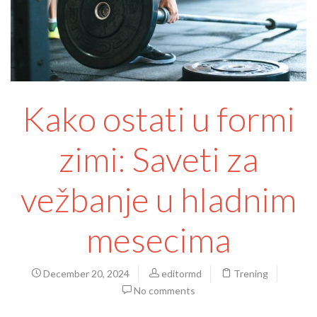
Kako ostati u formi
zimi: Saveti za
vežbanje u hladnim
mesecima
December 20, 2024
editormd
Trening
No comments