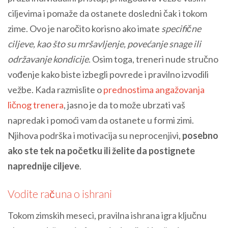
ciljevima i pomaže da ostanete dosledni čak i tokom
zime. Ovo je naročito korisno ako imate
specifične
ciljeve, kao što su mršavljenje, povećanje snage ili
održavanje kondicije
. Osim toga, treneri nude stručno
vođenje kako biste izbegli povrede i pravilno izvodili
vežbe. Kada razmislite o
prednostima angažovanja
ličnog trenera
, jasno je da to može ubrzati vaš
napredak i pomoći vam da ostanete u formi zimi.
Njihova podrška i motivacija su neprocenjivi,
posebno
ako ste tek na početku ili želite da postignete
naprednije ciljeve
.
Vodite računa o ishrani
Tokom zimskih meseci, pravilna ishrana igra ključnu