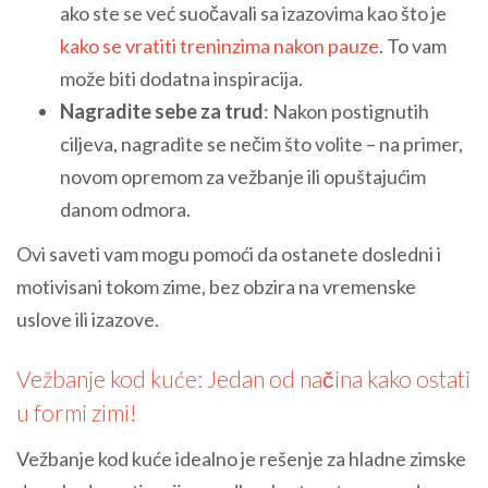
ako ste se već suočavali sa izazovima kao što je
kako se vratiti treninzima nakon pauze
. To vam
može biti dodatna inspiracija.
Nagradite sebe za trud
: Nakon postignutih
ciljeva, nagradite se nečim što volite – na primer,
novom opremom za vežbanje ili opuštajućim
danom odmora.
Ovi saveti vam mogu pomoći da ostanete dosledni i
motivisani tokom zime, bez obzira na vremenske
uslove ili izazove.
Vežbanje kod kuće: Jedan od načina kako ostati
u formi zimi!
Vežbanje kod kuće idealno je rešenje za hladne zimske