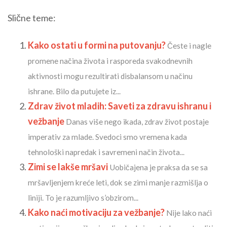
Slične teme:
Kako ostati u formi na putovanju?
Česte i nagle
promene načina života i rasporeda svakodnevnih
aktivnosti mogu rezultirati disbalansom u načinu
ishrane. Bilo da putujete iz...
Zdrav život mladih: Saveti za zdravu ishranu i
vežbanje
Danas više nego ikada, zdrav život postaje
imperativ za mlade. Svedoci smo vremena kada
tehnološki napredak i savremeni način života...
Zimi se lakše mršavi
Uobičajena je praksa da se sa
mršavljenjem kreće leti, dok se zimi manje razmišlja o
liniji. To je razumljivo s’obzirom...
Kako naći motivaciju za vežbanje?
Nije lako naći