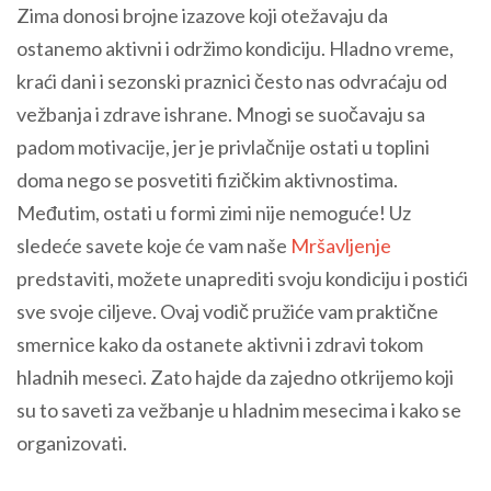
Zima donosi brojne izazove koji otežavaju da
ostanemo aktivni i održimo kondiciju. Hladno vreme,
kraći dani i sezonski praznici često nas odvraćaju od
vežbanja i zdrave ishrane. Mnogi se suočavaju sa
padom motivacije, jer je privlačnije ostati u toplini
doma nego se posvetiti fizičkim aktivnostima.
Međutim, ostati u formi zimi nije nemoguće! Uz
sledeće savete koje će vam naše
Mršavljenje
predstaviti, možete unaprediti svoju kondiciju i postići
sve svoje ciljeve. Ovaj vodič pružiće vam praktične
smernice kako da ostanete aktivni i zdravi tokom
hladnih meseci. Zato hajde da zajedno otkrijemo koji
su to saveti za vežbanje u hladnim mesecima i kako se
organizovati.