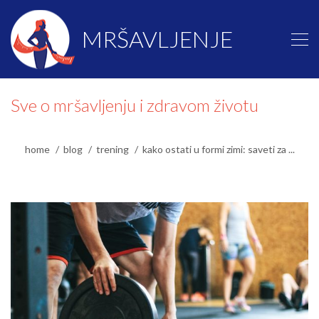
MRŠAVLJENJE
Sve o mršavljenju i zdravom životu
home
blog
trening
kako ostati u formi zimi: saveti za ...