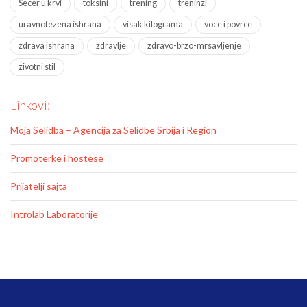
Secer u krvi
toksini
trening
treninzi
uravnotezena ishrana
visak kilograma
voce i povrce
zdrava ishrana
zdravlje
zdravo-brzo-mrsavljenje
zivotni stil
Linkovi:
Moja Selidba – Agencija za Selidbe Srbija i Region
Promoterke i hostese
Prijatelji sajta
Introlab Laboratorije