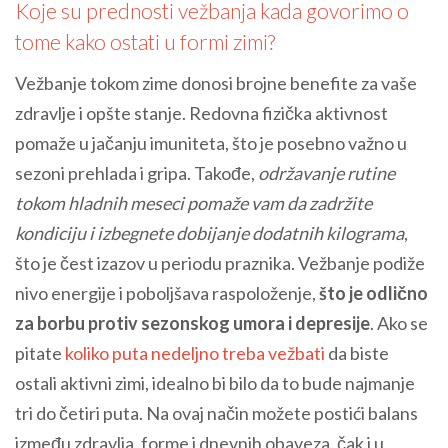
Koje su prednosti vežbanja kada govorimo o
tome kako ostati u formi zimi?
Vežbanje tokom zime donosi brojne benefite za vaše
zdravlje i opšte stanje. Redovna fizička aktivnost
pomaže u jačanju imuniteta, što je posebno važno u
sezoni prehlada i gripa. Takođe,
održavanje rutine
tokom hladnih meseci pomaže vam da zadržite
kondiciju i izbegnete dobijanje dodatnih kilograma
,
što je čest izazov u periodu praznika. Vežbanje podiže
nivo energije i poboljšava raspoloženje,
što je odlično
za borbu protiv sezonskog umora i depresije
. Ako se
pitate
koliko puta nedeljno treba vežbati
da biste
ostali aktivni zimi, idealno bi bilo da to bude najmanje
tri do četiri puta. Na ovaj način možete postići balans
između zdravlja, forme i dnevnih obaveza, čak i u