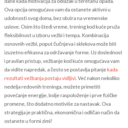
dane kada motivacija za odlazak u teretanu opada.
Ova opcija omogućava vam da ostanete aktivni u
udobnosti svog doma, bez obzira na vremenske
uslove. Osim što štedi vreme, trening kod kuće pruža
fleksibilnost u izboru vežbi i tempa. Kombinacija
osnovnih vežbi, poput čučnjeva i sklekova može biti
izuzetno efikasna za održavanje forme. Uz doslednost
i pravilan pristup, vežbanje kod kuće omogućava vam
da vidite napredak, a često se postavlja pitanje
kada
rezultati vežbanja postaju vidljivi
. Već nakon nekoliko
nedelja redovnih treninga, možete primetiti
povećanje energije, bolje raspoloženje i prve fizičke
promene, što dodatno motiviše za nastavak. Ova
strategija je praktična, ekonomična i odličan način da
ostanete u formi zimi!