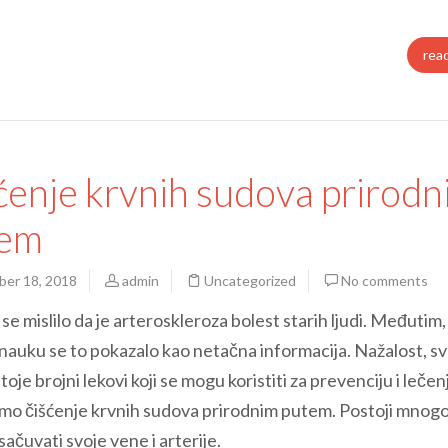
rea
ćenje krvnih sudova prirod
tem
er 18, 2018
admin
Uncategorized
No comments
e mislilo da je arteroskleroza bolest starih ljudi. Međutim,
nauku se to pokazalo kao netačna informacija. Nažalost, sve
je brojni lekovi koji se mogu koristiti za prevenciju i lečen
emo čišćenje krvnih sudova prirodnim putem. Postoji mnog
ačuvati svoje vene i arterije.