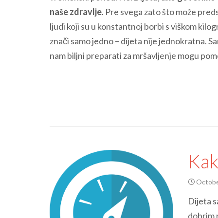
naše zdravlje
. Pre svega zato što može predst
ljudi koji su u konstantnoj borbi s viškom kil
znači samo jedno – dijeta nije jednokratna. S
nam biljni preparati za mršavljenje mogu pom
Kak
Octobe
Dijeta s
dobrim 