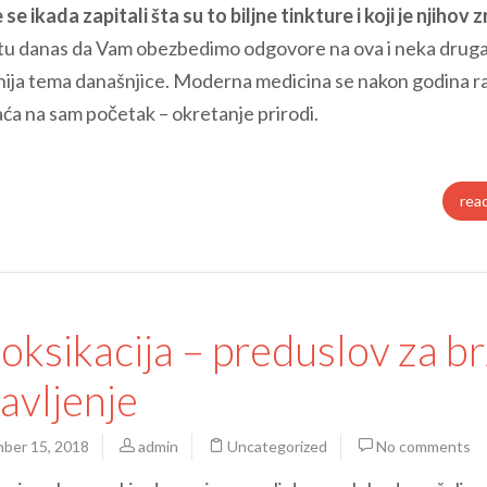
e se ikada zapitali šta su to biljne tinkture i koji je njihov
tu danas da Vam obezbedimo odgovore na ova i neka drug
arnija tema današnjice. Moderna medicina se nakon godina r
aća na sam početak – okretanje prirodi.
rea
oksikacija – preduslov za b
avljenje
ber 15, 2018
admin
Uncategorized
No comments