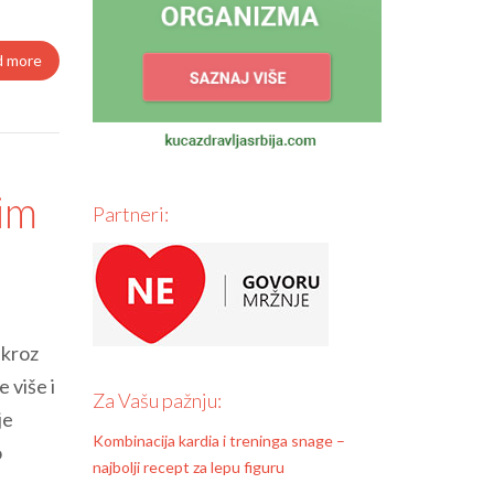
d more
nim
Partneri:
 kroz
 više i
Za Vašu pažnju:
je
Kombinacija kardia i treninga snage –
o
najbolji recept za lepu figuru