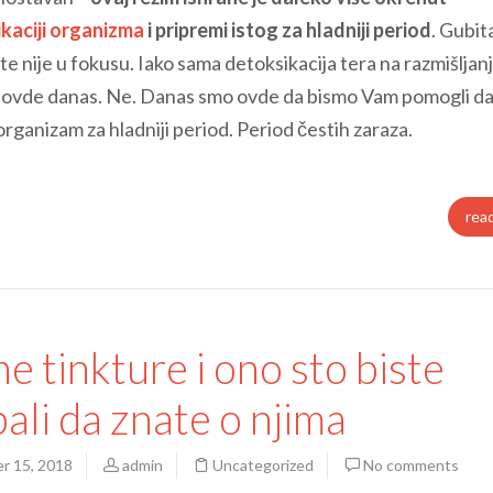
kaciji organizma
i pripremi istog za hladniji period
. Gubit
e nije u fokusu. Iako sama detoksikacija tera na razmišljan
mo ovde danas. Ne. Danas smo ovde da bismo Vam pomogli d
rganizam za hladniji period. Period čestih zaraza.
rea
ne tinkture i ono sto biste
bali da znate o njima
r 15, 2018
admin
Uncategorized
No comments