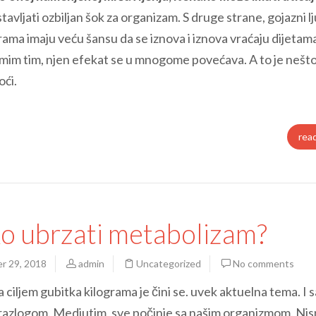
avljati ozbiljan šok za organizam. S druge strane, gojazni lju
ograma imaju veću šansu da se iznova i iznova vraćaju dijetam
amim tim, njen efekat se u mnogome povećava. A to je nešto
oći.
rea
o ubrzati metabolizam?
r 29, 2018
admin
Uncategorized
No comments
a ciljem gubitka kilograma je čini se. uvek aktuelna tema. I s
razlogom. Medjutim, sve počinje sa našim organizmom. Nis