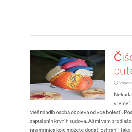
Čiš
pu
Novemb
Nekada s
vreme i 
vieš mladih osoba oboleva od voe bolesti. Posto
zapušenih krvnih sudova. Ali mi vam predlaž
nnamrinica koje možete dodati oshrani i tako s