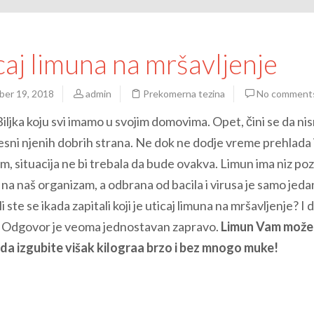
caj limuna na mršavljenje
er 19, 2018
admin
Prekomerna tezina
No comment
iljka koju svi imamo u svojim domovima. Opet, čini se da ni
sni njenih dobrih strana. Ne dok ne dodje vreme prehlada i
, situacija ne bi trebala da bude ovakva. Limun ima niz poz
na naš organizam, a odbrana od bacila i virusa je samo jeda
li ste se ikada zapitali koji je uticaj limuna na mršavljenje? I d
? Odgovor je veoma jednostavan zapravo.
Limun Vam može
da izgubite višak kilograa brzo i bez mnogo muke!