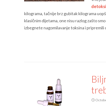
detoksi
kilograma, tačnije brz gubitak kilograma uopšt
klasičnim dijetama, one nisu razlog zašto s
izbegnete nagomilavanje toksina i pripremili o
Bilj
tre
Octobe