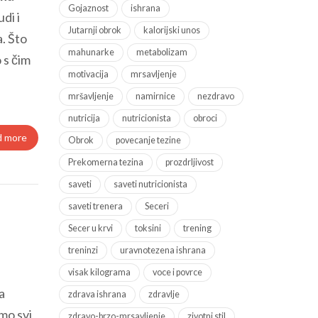
Gojaznost
ishrana
di i
Jutarnji obrok
kalorijski unos
a. Što
mahunarke
metabolizam
 s čim
motivacija
mrsavljenje
mršavljenje
namirnice
nezdravo
nutricija
nutricionista
obroci
d more
Obrok
povecanje tezine
Prekomerna tezina
prozdrljivost
saveti
saveti nutricionista
saveti trenera
Seceri
Secer u krvi
toksini
trening
treninzi
uravnotezena ishrana
visak kilograma
voce i povrce
a
zdrava ishrana
zdravlje
mo svi
zdravo-brzo-mrsavljenje
zivotni stil