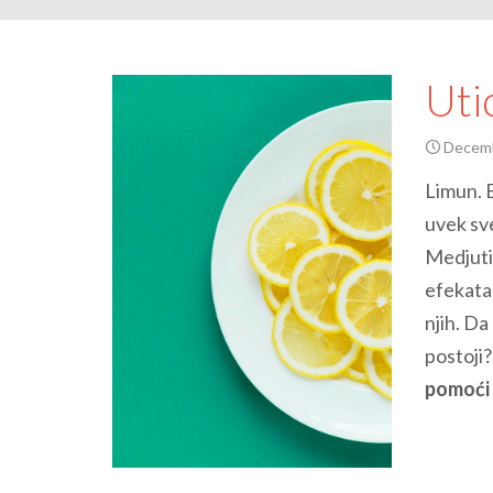
Uti
Decemb
Limun. B
uvek sve
Medjutim
efekata 
njih. Da 
postoji
pomoći 