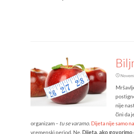
Bil
Novemb
Mršavlje
postigne
nije nas
čini da 
organizam –
tu se varamo
.
Dijeta nije samo n
vremenski period. Ne.
Dijeta, ako govorimo 