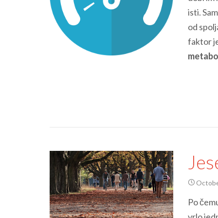
isti. Sa
od spolj
faktor j
metabo
Jes
Octobe
Po čemu 
vrlo je