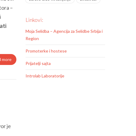
ktora –
i
Linkovi:
ati
Moja Selidba – Agencija za Selidbe Srbija i
Region
Promoterke i hostese
d more
Prijatelji sajta
Introlab Laboratorije
or je