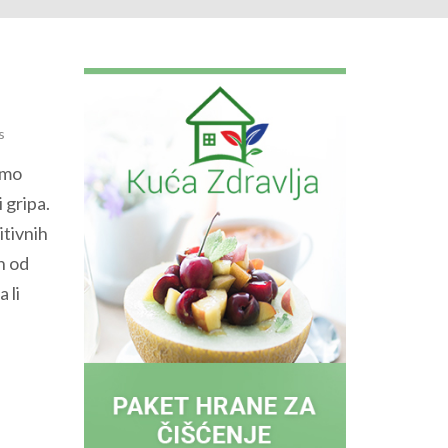
s
smo
 gripa.
itivnih
n od
a li