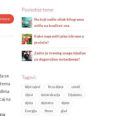
Poslednje teme:
d more
Na koji način višak kilograma
utiče na kvalitet sna
Kako napraviti plan ishrane u
proleće?
Zašto je trening snage ključan
za dugoročno mršavljenje?
da se
Tagovi:
a tema
biljni cajevi
Brza dijeta
celulit
adima
ciljevi
detoksikacija
Dijabetes
caj na
dijeta
dijetalno
dijete
Energija
fitnes
glad
 na