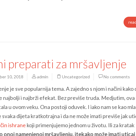
rea
jni preparati za mršavljenje
er 10, 2018
admin
Uncategorized
No comments
nje je sve popularnija tema. A zajedno s njom i načini kako 
 najbolji i najbrži efekat. Bez previše truda. Medjutim, ov
tala u ovom veku. Ona postoji oduvek. I iako nam se kao ml
je svaka dijeta kratkotrajna i da ne može imati previše jak uti
ačin ishrane
koji primenjujemo jednom u životu. Ili za kratak
o onoj namenjenoj mršavljenju, itekako može imati uticaj