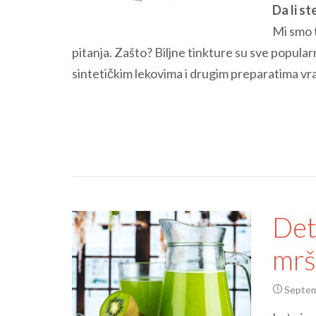
Da li st
Mi smo 
pitanja. Zašto? Biljne tinkture su sve popul
sintetičkim lekovima i drugim preparatima vr
Det
mrš
Septem