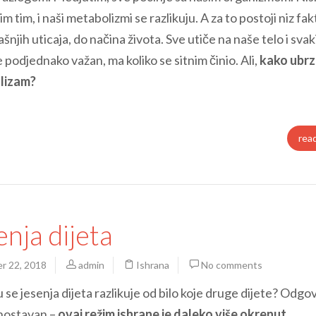
mim tim, i naši metabolizmi se razlikuju. A za to postoji niz fa
ašnjih uticaja, do načina života. Sve utiče na naše telo i svak
e podjednako važan, ma koliko se sitnim činio. Ali,
kako ubrz
lizam?
rea
enja dijeta
r 22, 2018
admin
Ishrana
No comments
se jesenja dijeta razlikuje od bilo koje druge dijete? Odgov
dnostavan –
ovaj režim ishrane je daleko više okrenut