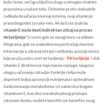
kože i kose, već igra ključnu ulogu u mnogim vitalnim
procesima u našem telu. Od borbe protiv slobodnih
radikala do jačanja imunog sistema, ovaj vitamin je
prava blagodet za naše telo. Ali da li ste znali da
vitamin E može imati indirektan uticaj na proces
mršavljenja
? U svetu gde se mnogi bore sa viškom
kilograma, gde se svakodnevno pretražuju korisne
informacije o zdravoj ishrani i vežbanju, postoji mesto
koje pruža uvid u svet mršavljenja –
Mršavljenje
. I dok
vitamin E direktno ne topi masne naslage, njegova
uloga u očuvanju zdravlja i funkcije ćelija može
doprineti boljoj apsorpciji nutrijenata i optimalnom
funkcionisanju metabolizma. Uz namirnice bogate
vitaminom E, kao deo sveobuhvatnog pristupa
zdravom životu, možete koristiti sve benefite ovog