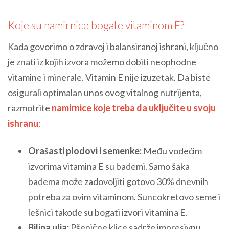
Koje su namirnice bogate vitaminom E?
Kada govorimo o zdravoj i balansiranoj ishrani, ključno
je znati iz kojih izvora možemo dobiti neophodne
vitamine i minerale. Vitamin E nije izuzetak. Da biste
osigurali optimalan unos ovog vitalnog nutrijenta,
razmotrite
namirnice koje treba da uključite u svoju
ishranu
:
Orašasti plodovi i semenke:
Među vodećim
izvorima vitamina E su bademi. Samo šaka
badema može zadovoljiti gotovo 30% dnevnih
potreba za ovim vitaminom. Suncokretovo seme i
lešnici takođe su bogati izvori vitamina E.
Biljna ulja:
Pšenične klice sadrže impresivnu