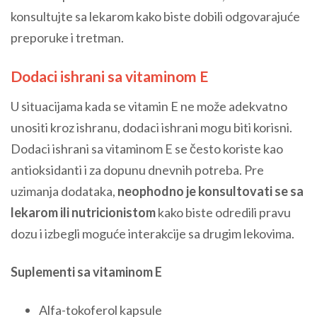
konsultujte sa lekarom kako biste dobili odgovarajuće
preporuke i tretman.
Dodaci ishrani sa vitaminom E
U situacijama kada se vitamin E ne može adekvatno
unositi kroz ishranu, dodaci ishrani mogu biti korisni.
Dodaci ishrani sa vitaminom E se često koriste kao
antioksidanti i za dopunu dnevnih potreba. Pre
uzimanja dodataka,
neophodno je konsultovati se sa
lekarom ili nutricionistom
kako biste odredili pravu
dozu i izbegli moguće interakcije sa drugim lekovima.
Suplementi sa vitaminom E
Alfa-tokoferol kapsule