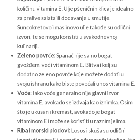
količinu vitamina E. Ulje pšeničnih klica je idealno
za prelive salata ili dodavanje u smutije.
Suncokretovo i maslinovo ulje takođe su odlični
izvori, te se mogu koristiti u svakodnevnoj
kulinariji.
Zeleno povrće:
Spanać nije samo bogat
gvožđem, već i vitaminom E. Blitva i kelj su
dodatno zeleno povrće koje možete dodati u
svoju ishranu kako biste povećali unos vitamina E.
Voće:
Iako voće generalno nije glavni izvor
vitamina E, avokado se izdvaja kao iznimka. Osim
što je ukusan i kremast, avokado je bogat
vitaminom E i može se koristiti u raznim jelima.
Riba i morski plodovi:
Losos i skuša su odlični
izvori vitamina E i esencijalnih masnih kiselina, što