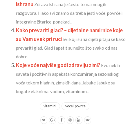
ishranu
Zdrava ishrana je često tema mnogih
razgovora. I iako svi znamo da treba jesti voće, povrće i
integralne žitarice, ponekad...
Kako prevariti glad? – dijetalne namirnice koje
su Vam uvek pri ruci
Svi koji su na dijeti pitaju se kako
prevariti glad. Glad i apetit su nešto što svako od nas
dobro...
Koje voće najviše godi zdravlju zimi?
Evo nekih
saveta i pozitivnih aspekata konzumiranja sezonskog
voća tokom hladnih, zimskih dana. Jabuke Jabuke su
bogate vlaknima, vodom, vitaminom...
vitamini
voce i povrce