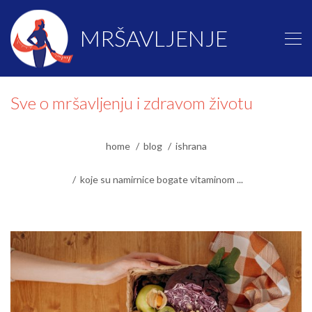
MRŠAVLJENJE
Sve o mršavljenju i zdravom životu
home
blog
ishrana
koje su namirnice bogate vitaminom ...