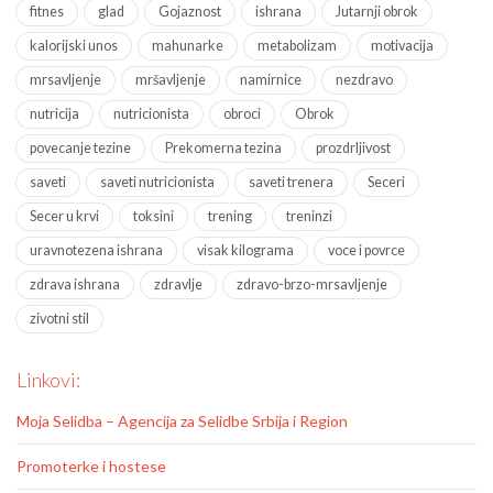
fitnes
glad
Gojaznost
ishrana
Jutarnji obrok
kalorijski unos
mahunarke
metabolizam
motivacija
mrsavljenje
mršavljenje
namirnice
nezdravo
nutricija
nutricionista
obroci
Obrok
povecanje tezine
Prekomerna tezina
prozdrljivost
saveti
saveti nutricionista
saveti trenera
Seceri
Secer u krvi
toksini
trening
treninzi
uravnotezena ishrana
visak kilograma
voce i povrce
zdrava ishrana
zdravlje
zdravo-brzo-mrsavljenje
zivotni stil
Linkovi:
Moja Selidba – Agencija za Selidbe Srbija i Region
Promoterke i hostese