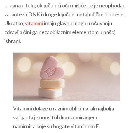
organa u telu, uključujući oči i mišiće, te je neophodan
za sintezu DNK i druge ključne metaboličke procese.
Ukratko,
vitamini
imaju glavnu ulogu u očuvanju
zdravlja čini ga nezaobilaznim elementom u našoj
ishrani.
Vitamini dolaze u raznim oblicima, ali najbolja
varijanta je unositi ih komzumiranjem
namirnica koje su bogate vitaminom E.