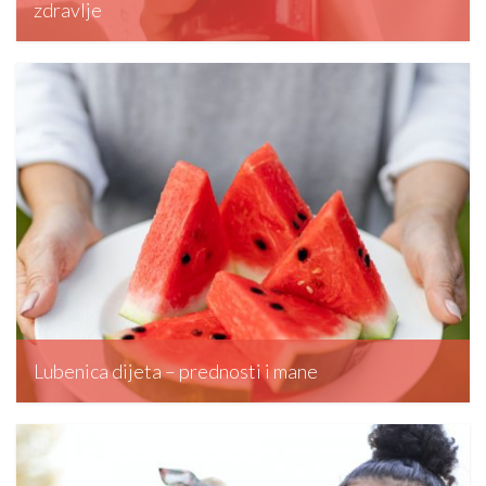
zdravlje
editormd, January 19, 2024
Lubenica dijeta – prednosti i mane
editormd, October 27, 2023