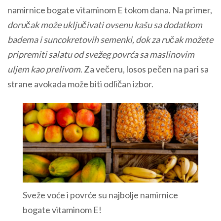
namirnice bogate vitaminom E tokom dana. Na primer,
doručak može uključivati ovsenu kašu sa dodatkom
badema i suncokretovih semenki, dok za ručak možete
pripremiti salatu od svežeg povrća sa maslinovim
uljem kao prelivom
. Za večeru, losos pečen na pari sa
strane avokada može biti odličan izbor.
Sveže voće i povrće su najbolje namirnice
bogate vitaminom E!