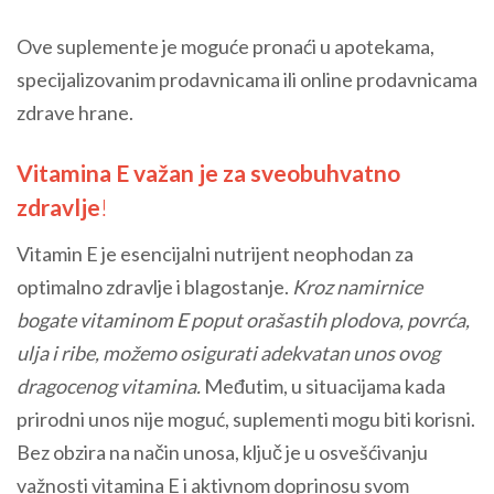
Ove suplemente je moguće pronaći u apotekama,
specijalizovanim prodavnicama ili online prodavnicama
zdrave hrane.
Vitamina E važan je za sveobuhvatno
zdravlje
!
Vitamin E je esencijalni nutrijent neophodan za
optimalno zdravlje i blagostanje.
Kroz namirnice
bogate vitaminom E poput orašastih plodova, povrća,
ulja i ribe, možemo osigurati adekvatan unos ovog
dragocenog vitamina.
Međutim, u situacijama kada
prirodni unos nije moguć, suplementi mogu biti korisni.
Bez obzira na način unosa, ključ je u osvešćivanju
važnosti vitamina E i aktivnom doprinosu svom