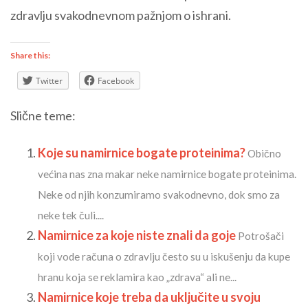
zdravlju svakodnevnom pažnjom o ishrani.
Share this:
Twitter
Facebook
Slične teme:
Koje su namirnice bogate proteinima?
Obično
većina nas zna makar neke namirnice bogate proteinima.
Neke od njih konzumiramo svakodnevno, dok smo za
neke tek čuli....
Namirnice za koje niste znali da goje
Potrošači
koji vode računa o zdravlju često su u iskušenju da kupe
hranu koja se reklamira kao „zdrava“ ali ne...
Namirnice koje treba da uključite u svoju