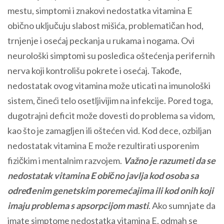
mestu, simptomi i znakovi nedostatka vitamina E
obično uključuju slabost mišića, problematičan hod,
trnjenje i osećaj peckanja u rukama i nogama. Ovi
neurološki simptomi su posledica oštećenja perifernih
nerva koji kontrolišu pokrete i osećaj. Takođe,
nedostatak ovog vitamina može uticati na imunološki
sistem, čineći telo osetljivijim na infekcije. Pored toga,
dugotrajni deficit može dovesti do problema sa vidom,
kao što je zamagljen ili oštećen vid. Kod dece, ozbiljan
nedostatak vitamina E može rezultirati usporenim
fizičkim i mentalnim razvojem.
Važno je razumeti da se
nedostatak vitamina E obično javlja kod osoba sa
određenim genetskim poremećajima ili kod onih koji
imaju problema s apsorpcijom masti
. Ako sumnjate da
imate simptome nedostatka vitamina E, odmah se