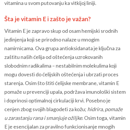
vitamina u svom putovanju ka vitkijoj liniji.
Šta je vitamin E i zašto je važan?
Vitamin E je zapravo skup od osam hemijski srodnih
jedinjenja koji se prirodno nalaze u mnogim
namirnicama. Ova grupa antioksidanata je ključna za
zaštitu naših ćelija od oštećenja uzrokovanih
slobodnim radikalima – nestabilnim molekulima koji
mogu dovesti do ćelijskih oštećenja i ubrzati proces
starenja. Osim što štiti ćelijske membrane, vitamin E
pomaže u prevenciji upala, podržava imunološki sistem
i doprinosi optimalnoj cirkulaciji krvi. Posebno je
cenjen zbog svojih blagodeti za kožu;
hidrira, pomaže
u zarastanju rana i smanjuje ožiljke
. Osim toga, vitamin
E je esencijalan za pravilno funkcionisanje mnogih