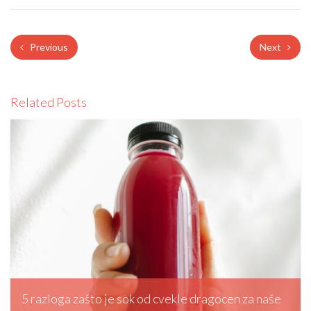
Previous
Next
Related Posts
5 razloga zašto je sok od cvekle dragocen za naše