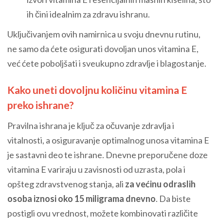
ih čini idealnim za zdravu ishranu.
Uključivanjem ovih namirnica u svoju dnevnu rutinu,
ne samo da ćete osigurati dovoljan unos vitamina E,
već ćete poboljšati i sveukupno zdravlje i blagostanje.
Kako uneti dovoljnu količinu vitamina E
preko ishrane?
Pravilna ishrana je ključ za očuvanje zdravlja i
vitalnosti, a osiguravanje optimalnog unosa vitamina E
je sastavni deo te ishrane. Dnevne preporučene doze
vitamina E variraju u zavisnosti od uzrasta, pola i
opšteg zdravstvenog stanja, ali
za većinu odraslih
osoba iznosi oko 15 miligrama dnevno
. Da biste
postigli ovu vrednost, možete kombinovati različite