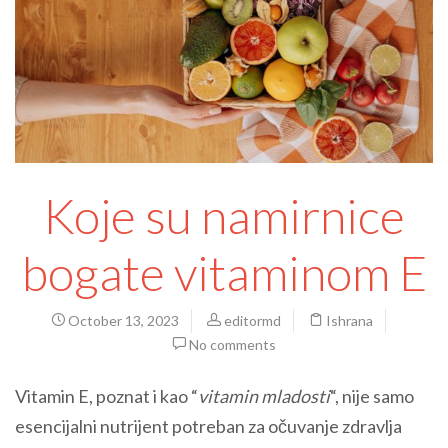
Koje su namirnice
bogate vitaminom E
October 13, 2023
editormd
Ishrana
No comments
Vitamin E, poznat i kao “
vitamin mladosti
“, nije samo
esencijalni nutrijent potreban za očuvanje zdravlja