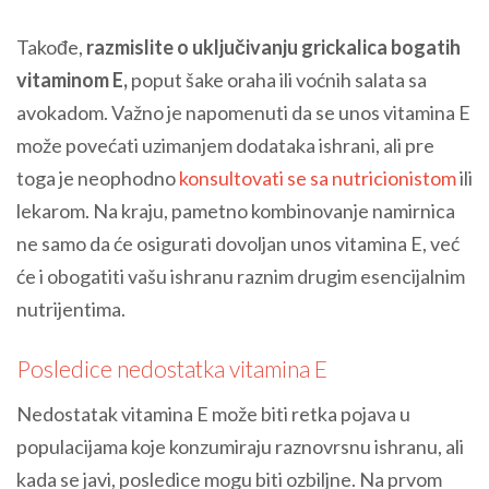
Takođe,
razmislite o uključivanju grickalica bogatih
vitaminom E,
poput šake oraha ili voćnih salata sa
avokadom. Važno je napomenuti da se unos vitamina E
može povećati uzimanjem dodataka ishrani, ali pre
toga je neophodno
konsultovati se sa nutricionistom
ili
lekarom. Na kraju, pametno kombinovanje namirnica
ne samo da će osigurati dovoljan unos vitamina E, već
će i obogatiti vašu ishranu raznim drugim esencijalnim
nutrijentima.
Posledice nedostatka vitamina E
Nedostatak vitamina E može biti retka pojava u
populacijama koje konzumiraju raznovrsnu ishranu, ali
kada se javi, posledice mogu biti ozbiljne. Na prvom