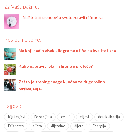
Za Vašu pažnju:
Najštetniji trendovi u svetu zdravlja i fitnesa
Poslednje teme:
Na koji način višak kilograma utiče na kvalitet sna
Kako napraviti plan ishrane u proleće?
Zašto je trening snage ključan za dugoročno
mršavljenje?
Tagovi:
biljni cajevi
Brza dijeta
celulit
ciljevi
detoksikacija
Dijabetes
dijeta
dijetalno
dijete
Energija